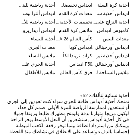
أحذية كرة السلة
اديداس تخفيضات للرجال
أحذية رياضية للبنات
اديداس أحذية سامبا للنساء
معدات كرة القدم
اديداس ألترا بوست
أحذية التزلج على اللوح للرجال
تخفيضات الأحذية للرجال
أحذية رياضية للأطفال
كامبوس اديداس
ملابس كرة القدم
اديداس أديدازيرو معدات الجري
معدات التنس
كأس العالم FIFA 26™
أحذية للنساء
اديداس أورجينالز ملابس للنساء
اديداس كوبا
معدات الجري
اديداس أحذية تيريكس
كرات تريندا لكأس العالم FIFA 26™
ملابس للنساء
اديداس أورجينالز صنادل للنساء
F50 اديداس
أحذية الجري على الطرق الوعرة للرجال
ملابس السباحة للنساء
فرق كأس العالم FIFA 26™
ملابس للأطفال
أحذية نسائية لتألقك< h2>
تمنحك أحذية أديداس طاقة للجري سواء كنت تعودين إلى الجري
أو تستعدين لممارسة الرياضة للمرة الأولى. صمم كل حذاء
ليكون مزيجا متوازنا بدقة وليمنح مظهرك طابعا ورونقا جميلا.
في كل أحذية أديداس ستشعرين أن النعل الأوسط يوفر الراحة
ويمكنك من استرداد الطاقة بينما توفر رقعة الكعب المبطنة
إحساسا بالدفء وتساعد على الانطلاق في نشاطك منذ اللحظة