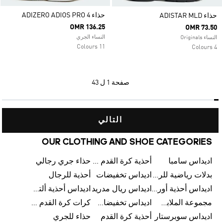
حذاء ADIZERO ADIOS PRO 4
حذاء ADISTAR MLD
OMR 136.25
OMR 73.50
النساء الجري
النساء Originals
11 Colours
4 Colours
صفحة
1 ل 43
التالي
OUR CLOTHING AND SHOE CATEGORIES
اديداس سامبا
أحذية كرة القدم للرجال
حذاء جري رجالي
بدلات رياضية للرجال
اديداس تخفيضات
أحذية للرجال
اديداس أحذية أورجينالز
اديداس ريال مدريد
اديداس أحذية ألترا بوست للرجال
مجموعة الملابس الرياضية
اديداس تخفيضات للأطفال
كرات كرة القدم للرجال
اديداس سوبرستار
أحذية كرة القدم
حذاء للجري