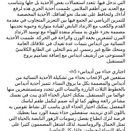
التي تدخل فيها. تتعدد استعمالات بعض الأحذية بل جلها وتتناسب
مع العديد من أطقم الملابس. صُممت أحذية الجري هذه لرفع
أداءك ولتحافظ على تقدمك نحو أهدافك. الأحذية المخصصة
للتمرين الرياضي تم الجمع فيها بين التعزيز المتجاوب في مقدمة
القدم والكعب مع الارتداد النابض لقيادة متوازنة وحيوية تجدينها
مصممة بجزء علوي به مسام منفذة للهواء مع توسيد الارتداد
المرن لتشعرين بخفة الوزن والراحة في الحركة. صُممت الأحذية
النسائية من أديداس بتيمات عدة تفيدك في علاقاتك العامة
ومنحك طابع غير رسمي. لم يتم التخلي عن الطابع الكلاسيّ
المستوحى من أرشيف أديداس مع إضافة تصاميم بروح
المستقبل.
اختاري حذاء من أديداس< h5>
ستقعين في الإعجاب بحذاء من تشكيلة الأحذية النسائية من
أديداس والمصممة بكل ما يروق النساء. تتميز أحذية أديداس
بالخطوط الثلاث البارزة والتيمات التي تتجدد وستستشعرين منها
عوالما من المستقبل. يمكنك اختيار الحذاء الذي يبث في نفسك
مشاعر رائعة ويظهر كما لو أنه صمم ليكمل طقم لباسك
المفضل. يمكنك اختيار الحذاء الذي يناسب كل نشاط تقومين به
باللون الذي تريدينه. ستفضلين حذاء بتيمة الورد مما يعطيك
فرصة لترك انطباع بفضل رسومات الزهور النابضة بالحياة التي
تمثل الجمال والرومانسية. لذلك اشتغل المصممون كثيرا على
أذواق النساء ليحيطون علمًا بكل التفاصيل.