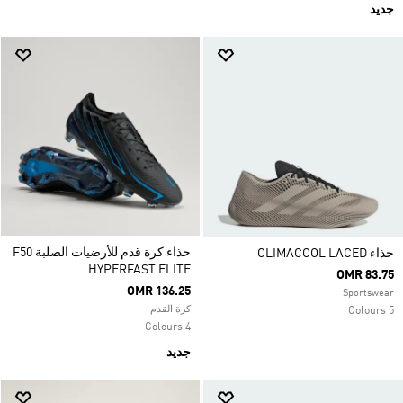
جديد
حذاء كرة قدم للأرضيات الصلبة F50
حذاء CLIMACOOL LACED
HYPERFAST ELITE
OMR 83.75
OMR 136.25
Sportswear
كرة القدم
5 Colours
4 Colours
جديد