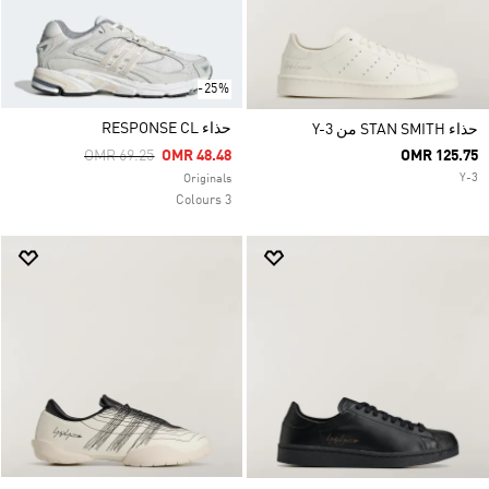
-25%
حذاء RESPONSE CL
حذاء STAN SMITH من Y-3
Price Reduced From
To
OMR 69.25
OMR 48.48
OMR 125.75
Y-3
Originals
3 Colours