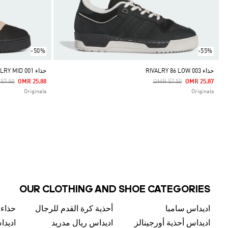
-50%
-55%
حذاء RIVALRY 86 LOW 003
حذاء RIVALRY MID 001
e Reduced From
To
Price Reduced From
To
57.50
OMR 25.88
OMR 57.50
OMR 25.87
Originals
Originals
OUR CLOTHING AND SHOE CATEGORIES
اديداس سامبا
أحذية كرة القدم للرجال
حذاء
اديداس أحذية أورجينالز
اديداس ريال مدريد