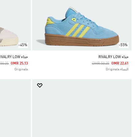
-45%
-55%
حذاء RIVALRY LOW
حذاء RIVALRY LOW
e Reduced From
To
Price Reduced From
To
50.25
OMR 25.13
OMR 50.25
OMR 22.61
النساء Originals
Originals