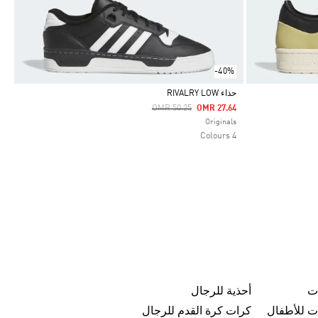
-40%
حذاء RIVALRY LOW
Price Reduced From
To
OMR 50.25
OMR 27.64
Selected
Originals
4 Colours
ت
أحذية للرجال
ت للأطفال
كرات كرة القدم للرجال