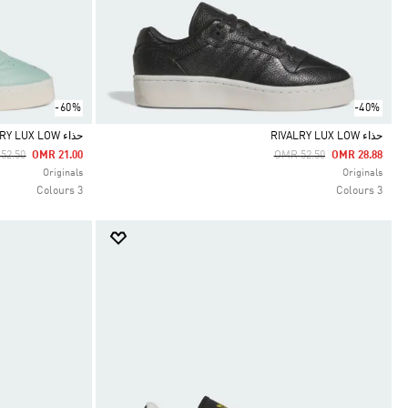
-60%
-40%
حذاء RIVALRY LUX LOW
حذاء RIVALRY LUX LOW
e Reduced From
To
Price Reduced From
To
52.50
OMR 21.00
OMR 52.50
OMR 28.88
Selected
Selected
Originals
Originals
3 Colours
3 Colours