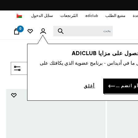
ا
دة
متتبع الطلب
adiclub
المُرتجعات
سجّل الدخول
0
 على مزايا ADICLUB
 ما في أديداس - برنامج عضوية الذي يكافئك على
فلتر و صنف
سجل الدخول أو انضم الآن
أغلق