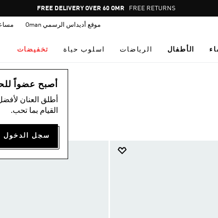
Pause
FREE DELIVERY OVER 60 OMR
FREE RETURNS
promotion
موقع أديداس الرسمي Oman
مساع
rotation
اء
الأطفال
الرياضات
اسلوب حياة
تخفيضات
أصبح عضواً للحصول
أطلق العنان لأفضل
القيام بما تحب.