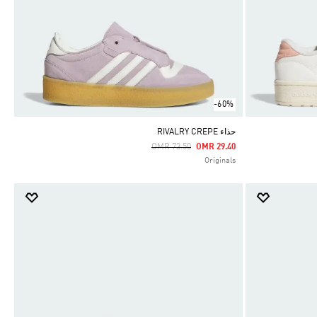
-60%
حذاء RIVALRY CREPE
Price Reduced From
To
OMR 73.50
OMR 29.40
Originals