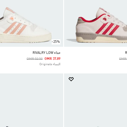
-25%
حذاء RIVALRY LOW
Price Reduced From
To
Pric
OMR 52.50
OMR 37.89
OMR 
النساء Originals