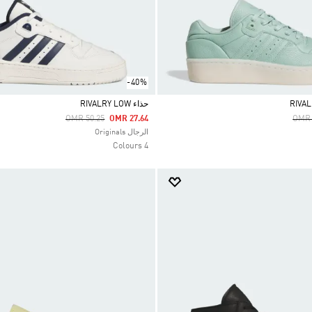
-40%
حذاء RIVALRY LOW
Price Reduced From
To
Pric
OMR 50.25
OMR 27.64
OMR 
Selected
الرجال Originals
4 Colours