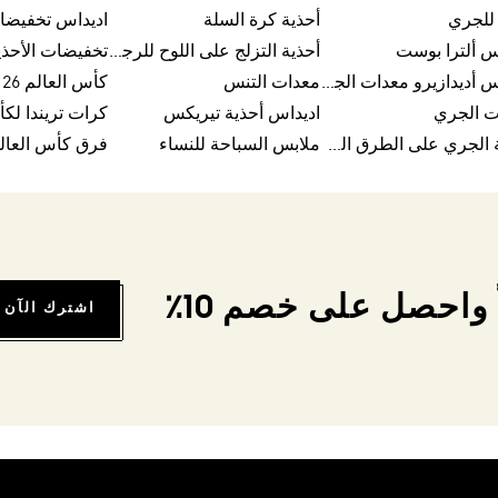
للجري
أحذية كرة السلة
اديداس تخفيضا
س ألترا بوست
أحذية التزلج على اللوح للرجال
تخفيضات الأحذي
اديداس أديدازيرو معدات الجري
معدات التنس
كأس العالم FIFA 26™
ت الجري
اديداس أحذية تيريكس
أحذية الجري على الطرق الوعرة للرجال
ملابس السباحة للنساء
فرق كأس العالم FA 26
واحصل على خصم 10٪
اشترك الآن