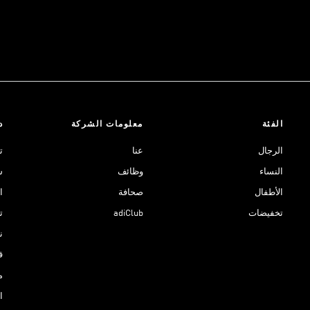
الفئة
معلومات الشركة
د
الرجال
عنا
ت
النساء
وظائف
ش
الأطفال
صحافة
ا
تخفيضات
adiClub
ت
نادي 
ق
م
ا