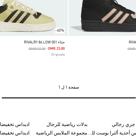
-60%
حذاء RIVALRY 86 LOW 001
Price Reduced From
To
Pric
OMR 57.50
OMR 23.00
OMR 
Originals
صفحة
1 ل 1
 جري رجالي
بدلات رياضية للرجال
اديداس تخفيضا
اديداس أحذية ألترا بوست للرجال
مجموعة الملابس الرياضية
اديداس تخفيضا