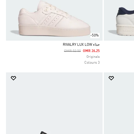
-50%
حذاء RIVALRY LUX LOW
Price Reduced From
To
OMR 52.50
OMR 26.25
Selected
Originals
3 Colours