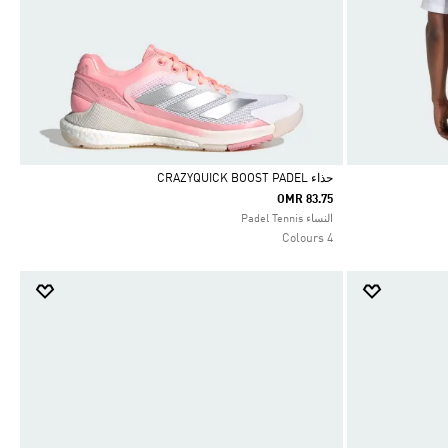
حذاء CRAZYQUICK BOOST PADEL
OMR 83.75
Selected
النساء Padel Tennis
4 Colours