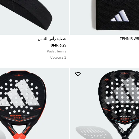
TENNIS W
عصابة رأس للتنس
OMR 6.25
Selected
Padel Tennis
2 Colours