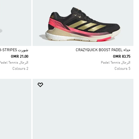
حذاء CRAZYQUICK BOOST PADEL
شورت CLUB TENNIS CLIMACOOL 3-STRIPES
OMR 21.00
OMR 83.75
Selected
Selected
الرجال Padel Tennis
الرجال Padel Tennis
2 Colours
5 Colours