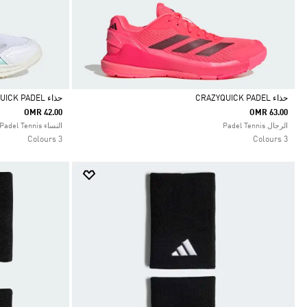
حذاء CRAZYQUICK PADEL
حذاء COURTQUICK PADEL
OMR 42.00
OMR 63.00
Selected
Selected
الرجال Padel Tennis
النساء Padel Tennis
3 Colours
3 Colours