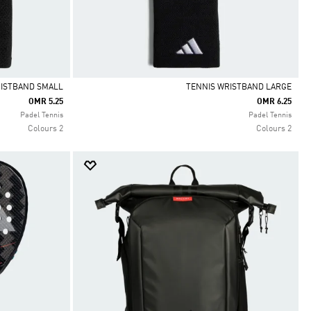
RISTBAND SMALL
TENNIS WRISTBAND LARGE
OMR 5.25
OMR 6.25
Selected
Selected
Padel Tennis
Padel Tennis
2 Colours
2 Colours