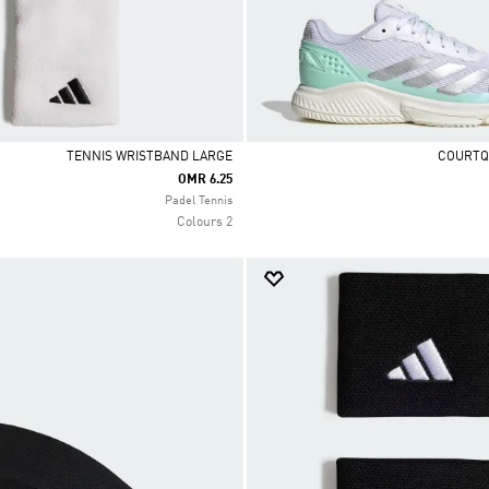
TENNIS WRISTBAND LARGE
OMR 6.25
Selected
Padel Tennis
2 Colours