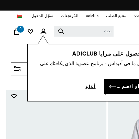
ا
دة
متتبع الطلب
adiclub
المُرتجعات
سجّل الدخول
0
 على مزايا ADICLUB
 ما في أديداس - برنامج عضوية الذي يكافئك على
فلتر و صنف
سجل الدخول أو انضم الآن
أغلق