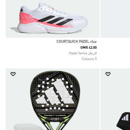
حذاء COURTQUICK PADEL
OMR 42.00
Selected
الرجال Padel Tennis
5 Colours