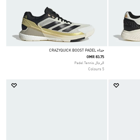
حذاء CRAZYQUICK BOOST PADEL
OMR 83.75
Selected
الرجال Padel Tennis
5 Colours