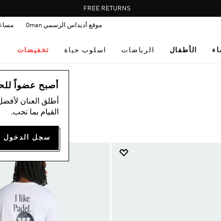
Pause
FREE RETURNS
promotion
موقع أديداس الرسمي Oman
مساع
rotation
اء
الأطفال
الرياضات
اسلوب حياة
تخفيضات
أصبح عضواً للحصول
أطلق العنان لأفضل
القيام بما تحب.