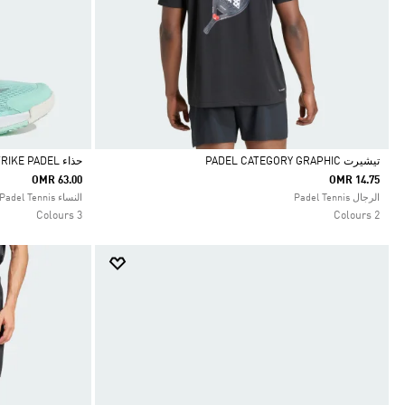
تيشيرت PADEL CATEGORY GRAPHIC
حذاء CRAZYQUICK LIGHTSTRIKE PADEL
OMR 63.00
OMR 14.75
Selected
Selected
الرجال Padel Tennis
النساء Padel Tennis
3 Colours
2 Colours