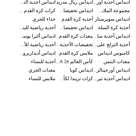
اديداس أحذية أورجينالز
اديداس ريال مدريد
اديداس أحذية ألترا بوست للرجال
مجموعة الملابس الرياضية
اديداس تخفيضات للأطفال
كرات كرة القدم للرجال
اديداس سوبرستار
أحذية كرة القدم
حذاء للجري
أحذية كرة السلة
اديداس تخفيضات للرجال
أحذية رياضية للبنات
اديداس أحذية سامبا للنساء
معدات كرة القدم
اديداس ألترا بوست
أحذية التزلج على اللوح للرجال
تخفيضات الأحذية للرجال
أحذية رياضية للأطفال
كامبوس اديداس
ملابس كرة القدم
اديداس أديدازيرو معدات الجري
معدات التنس
كأس العالم FIFA 26™
أحذية للنساء
اديداس أورجينالز ملابس للنساء
اديداس كوبا
معدات الجري
اديداس أحذية تيريكس
كرات تريندا لكأس العالم FIFA 26™
ملابس للنساء
اديداس أورجينالز صنادل للنساء
F50 اديداس
أحذية الجري على الطرق الوعرة للرجال
ملابس السباحة للنساء
فرق كأس العالم FIFA 26™
ملابس للأطفال
ملابس النساء من أديداس أزياء رياضية أصلية
يمكنك أن تسمي كل منتج من أديداس بالقطعة لأن فيها من
الإبداع والتفرد ما يعطيها طابع القطة الفنية. تهيمن التيمات على