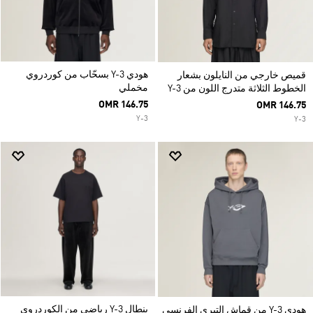
هودي Y-3 بسحّاب من كوردروي
قميص خارجي من النايلون بشعار
مخملي
الخطوط الثلاثة متدرج اللون من Y-3
OMR 146.75
OMR 146.75
Y-3
Y-3
بنطال Y-3 رياضي من الكوردروي
هودي Y-3 من قماش التيري الفرنسي