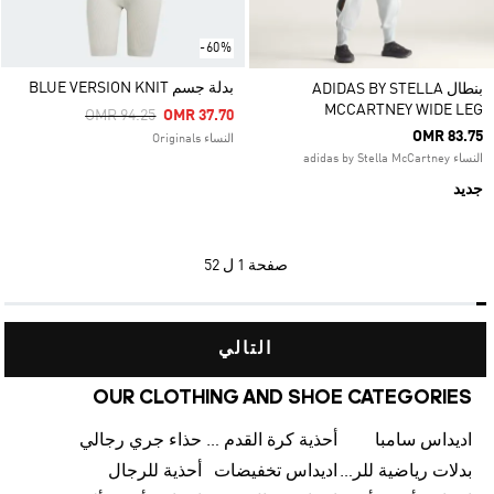
-60%
بدلة جسم BLUE VERSION KNIT
بنطال ADIDAS BY STELLA
MCCARTNEY WIDE LEG
Price Reduced From
To
OMR 94.25
OMR 37.70
OMR 83.75
النساء Originals
النساء adidas by Stella McCartney
جديد
صفحة
1 ل 52
التالي
OUR CLOTHING AND SHOE CATEGORIES
اديداس سامبا
أحذية كرة القدم للرجال
حذاء جري رجالي
بدلات رياضية للرجال
اديداس تخفيضات
أحذية للرجال