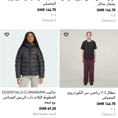
المخملي
بشعار سائل
OMR 146.75
OMR 146.75
Y-3
Y-3
2 Colours
2 Colours
جاكيت ESSENTIALS CLIMAWARM
بنطال Y-3 رياضي من الكوردروي
الخطوط الثلاثة ذات الريش الصناعي
المخملي
مع قبعة
OMR 146.75
OMR 69.25
Y-3
النساء Sportswear
2 Colours