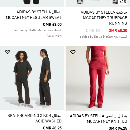
-60%
بنطال ADIDAS BY STELLA
جاكيت ADIDAS BY STELLA
MCCARTNEY REGULAR SWEAT
MCCARTNEY TRUEPACE
RUNNING
OMR 63.00
Price Reduced From
To
OMR 120.50
OMR 48.20
النساء adidas by Stella McCartney
6 Colours
النساء adidas by Stella McCartney
بنطال SKATEBOARDING X KDR
بنطال رياضي ADIDAS BY STELLA
ACID WASHED
MCCARTNEY KNITTED
OMR 48.25
OMR 94.25