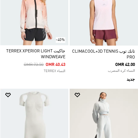
-40%
جاكيت TERREX XPERIOR LIGHT
تانك توب CLIMACOOL+3D TENNIS
WINDWEAVE
PRO
Price Reduced From
To
OMR 73.50
OMR 40.43
OMR 42.00
النساء كرة المضرب
النساء TERREX
جديد