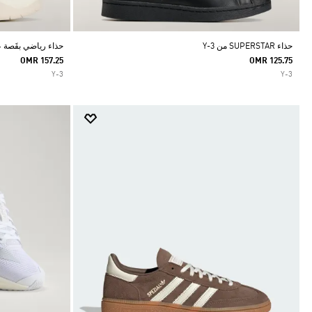
حذاء SUPERSTAR من Y-3
حذاء رياضي بقَصة عاد
OMR 157.25
OMR 125.75
Y-3
Y-3