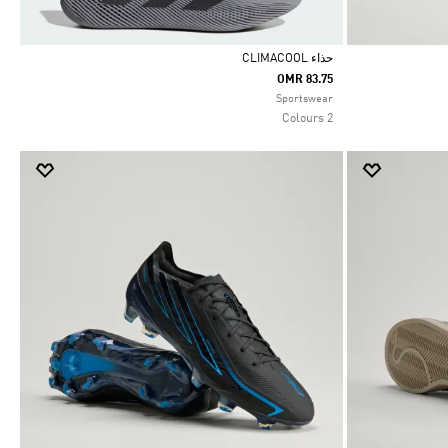
حذاء CLIMACOOL
OMR 83.75
Selected
Sportswear
2 Colours