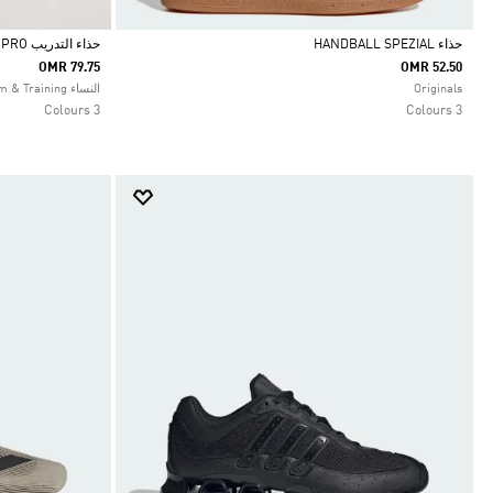
حذاء HANDBALL SPEZIAL
حذاء التدريب ADIZERO DROPSET PRO
OMR 79.75
OMR 52.50
Selected
Selected
Originals
النساء Gym & Training
3 Colours
3 Colours