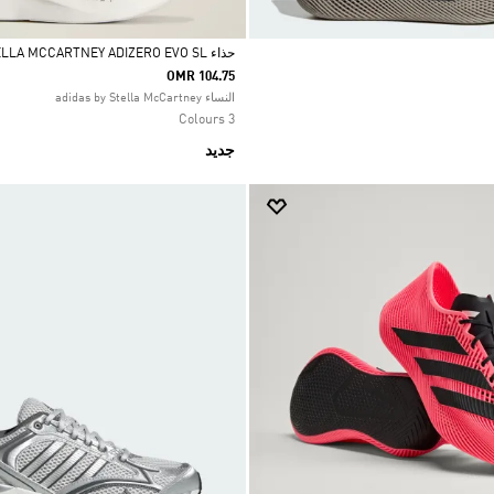
حذاء ADIDAS BY STELLA MCCARTNEY ADIZERO EVO SL
OMR 104.75
Selected
النساء adidas by Stella McCartney
3 Colours
جديد