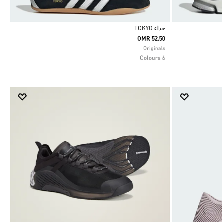
حذاء TOKYO
OMR 52.50
Selected
Originals
6 Colours