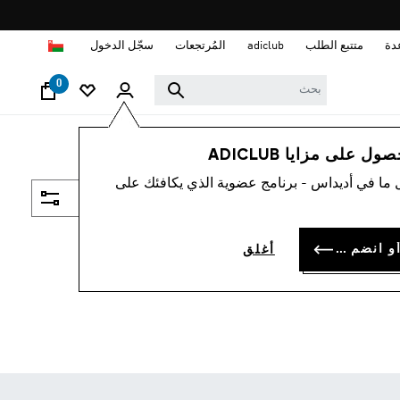
ا
دة
متتبع الطلب
adiclub
المُرتجعات
سجّل الدخول
0
 على مزايا ADICLUB
 ما في أديداس - برنامج عضوية الذي يكافئك على
فلتر و صنف
سجل الدخول أو انضم الآن
أغلق