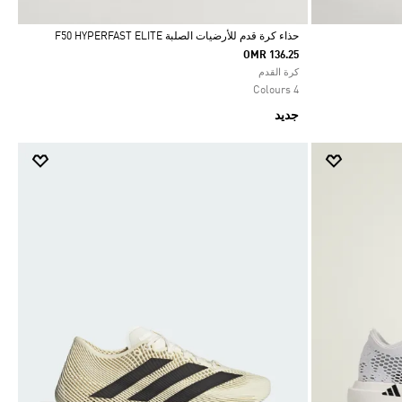
حذاء كرة قدم للأرضيات الصلبة F50 HYPERFAST ELITE
OMR 136.25
Selected
كرة القدم
4 Colours
جديد