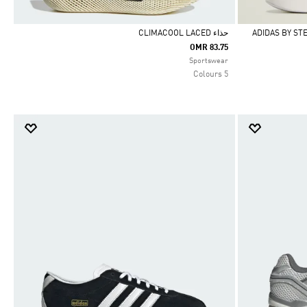
حذاء CLIMACOOL LACED
OMR 83.75
Selected
Sportswear
5 Colours