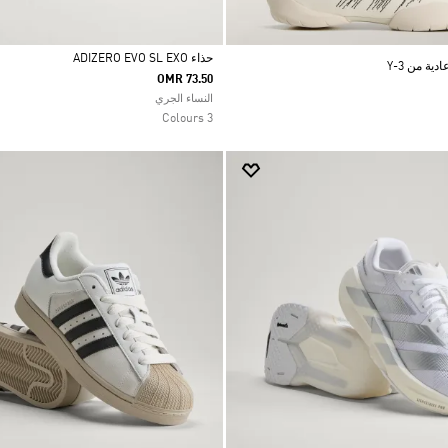
حذاء ADIZERO EVO SL EXO
ية من Y-3
OMR 73.50
Selected
النساء الجري
3 Colours