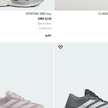
حذاء SPIRITAIN 2000
OMR 52.50
Selected
Sportswear
6 Colours
جديد