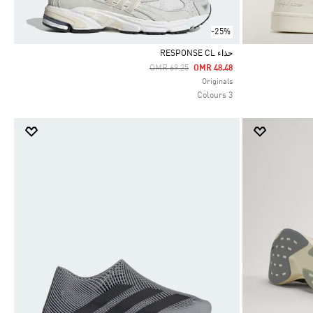
-25%
حذاء RESPONSE CL
Price Reduced From
To
OMR 69.25
OMR 48.48
Selected
Originals
3 Colours