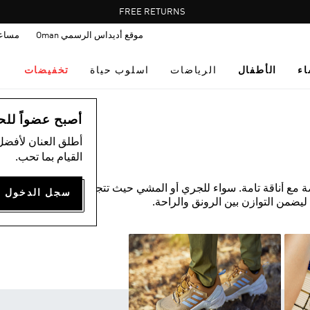
Pause
FREE RETURNS
promotion
موقع أديداس الرسمي Oman
مساع
rotation
اء
الأطفال
الرياضات
اسلوب حياة
تخفيضات
أصبح عضواً للحصول
أطلق العنان لأفضل
القيام بما تحب.
ة مع أناقة تامة. سواء للجري أو المشي حيث تتجاوب تشكيلة
ليضمن التوازن بين الرونق والراحة.