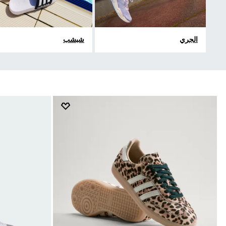
الجري
شبشب