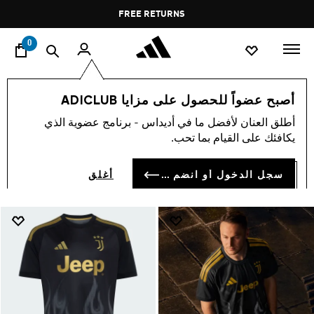
ا
Pause
FREE DELIVERY OVER 60 OMR
FREE RETURNS
promotion
rotation
0
اسلوب حياة
أصبح عضواً للحصول على مزايا ADICLUB
3 شريط الحياة
أطلق العنان لأفضل ما في أديداس - برنامج عضوية الذي
(11897)
يكافئك على القيام بما تحب.
فلتر و صنف
صور كبيرة
سجل الدخول أو انضم الآن
أغلق