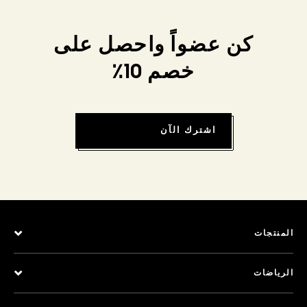
كن عضواً واحصل على
خصم 10٪
اشترك الآن
المنتجات
الرياضات