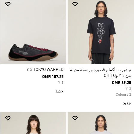
Y-3 TOKYO WARPED
تيشيرت بأكمام قصيرة ورسمة مدينة
من Y-3 وCHITO
OMR 157.25
OMR 69.25
Y-3
Y-3
جديد
2 Colours
جديد