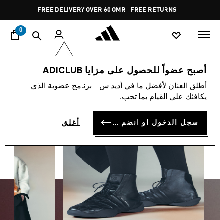
ا
Pause
FREE RETURNS
promotion
rotation
0
Y-3
اسلوب حياة
العلامات التجارية
أصبح عضواً للحصول على مزايا ADICLUB
Y-3
أطلق العنان لأفضل ما في أديداس - برنامج عضوية الذي
(81)
يكافئك على القيام بما تحب.
فلتر و صنف
صور كبيرة
سجل الدخول أو انضم الآن
أغلق