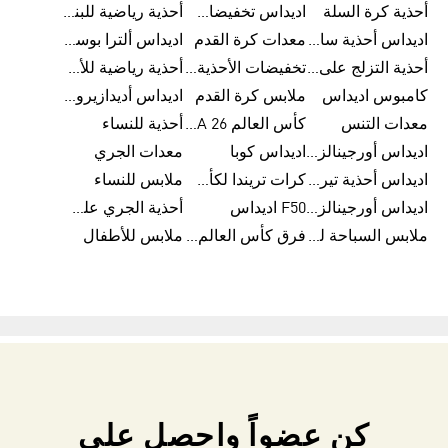
أحذية كرة السلة
اديداس تخفيضات للرجال
أحذية رياضية للبنات
اديداس أحذية سامبا للنساء
معدات كرة القدم
اديداس ألترا بوست
أحذية التزلج على اللوح للرجال
تخفيضات الأحذية للرجال
أحذية رياضية للأطفال
كامبوس اديداس
ملابس كرة القدم
اديداس أديدازيرو معدات الجري
معدات التنس
كأس العالم FIFA 26™
أحذية للنساء
اديداس أورجينالز ملابس للنساء
اديداس كوبا
معدات الجري
اديداس أحذية تيريكس
كرات تريندا لكأس العالم FIFA 26™
ملابس للنساء
اديداس أورجينالز صنادل للنساء
F50 اديداس
أحذية الجري على الطرق الوعرة للرجال
ملابس السباحة للنساء
فرق كأس العالم FIFA 26™
ملابس للأطفال
كن عضواً واحصل على