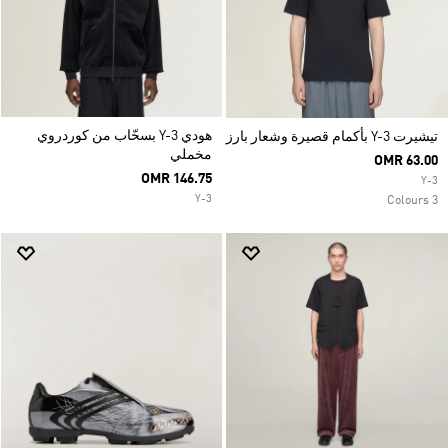
هودي Y-3 بسحّاب من كوردروي
تيشيرت Y-3 بأكمام قصيرة وشعار بارز
مخملي
OMR 63.00
OMR 146.75
Y-3
Y-3
3 Colours