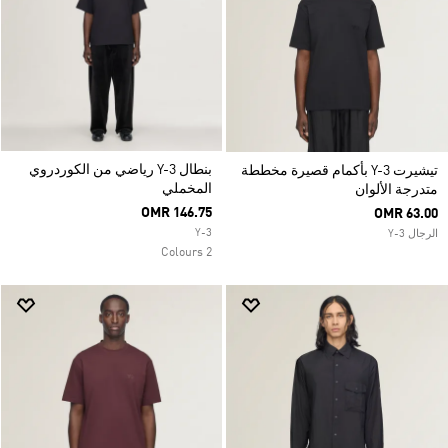
بنطال Y-3 رياضي من الكوردروي
تيشيرت Y-3 بأكمام قصيرة مخططة
المخملي
متدرجة الألوان
OMR 146.75
OMR 63.00
Y-3
الرجال Y-3
2 Colours