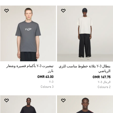
تيشيرت Y-3 بأكمام قصيرة وشعار
بنطال Y-3 بثلاثة خطوط مناسب للزي
بارز
الرياضي
OMR 63.00
OMR 167.75
Y-3
الرجال Y-3
3 Colours
2 Colours