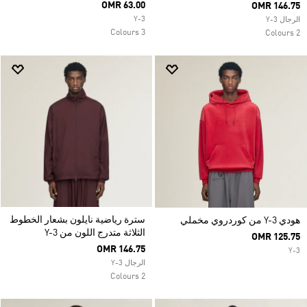
OMR 63.00
OMR 146.75
Y-3
الرجال Y-3
3 Colours
2 Colours
سترة رياضية نايلون بشعار الخطوط
هودي Y-3 من كوردروي مخملي
الثلاثة متدرج اللون من Y-3
OMR 125.75
OMR 146.75
Y-3
الرجال Y-3
2 Colours