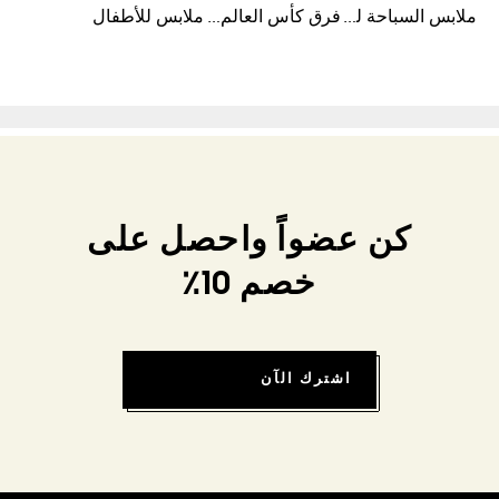
ملابس السباحة للنساء
فرق كأس العالم FIFA 26™
ملابس للأطفال
كن عضواً واحصل على
خصم 10٪
اشترك الآن