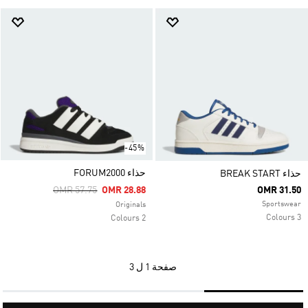
-45%
حذاء FORUM2000
حذاء BREAK START
Price Reduced From
To
OMR 57.75
OMR 28.88
OMR 31.50
Sportswear
Originals
3 Colours
2 Colours
صفحة
1 ل 3