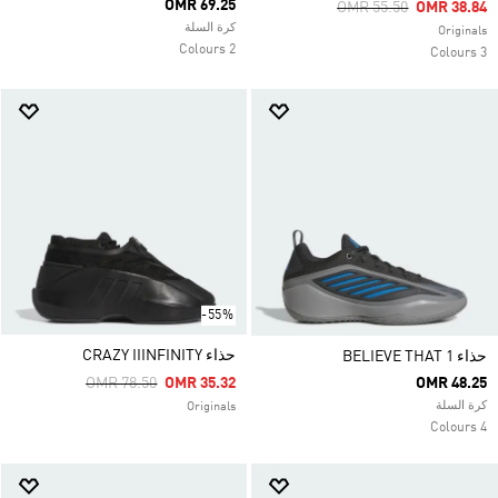
OMR 69.25
Price Reduced From
To
OMR 55.50
OMR 38.84
كرة السلة
Originals
2 Colours
3 Colours
-55%
حذاء CRAZY IIINFINITY
حذاء BELIEVE THAT 1
Price Reduced From
To
OMR 78.50
OMR 35.32
OMR 48.25
كرة السلة
Originals
4 Colours