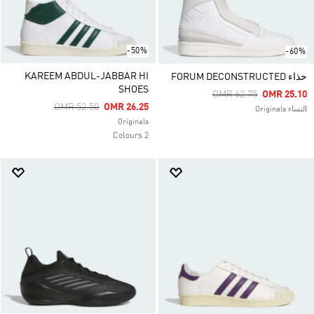
-50%
-60%
KAREEM ABDUL-JABBAR HI
حذاء FORUM DECONSTRUCTED
SHOES
Price Reduced From
To
OMR 62.75
OMR 25.10
Price Reduced From
To
OMR 52.50
OMR 26.25
النساء Originals
Originals
2 Colours