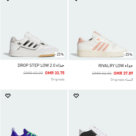
-25%
-25%
حذاء DROP STEP LOW 2.0
حذاء RIVALRY LOW
Price Reduced From
To
OMR 45.00
OMR 33.75
Price Reduced From
To
OMR 52.50
OMR 37.89
Originals
النساء Originals