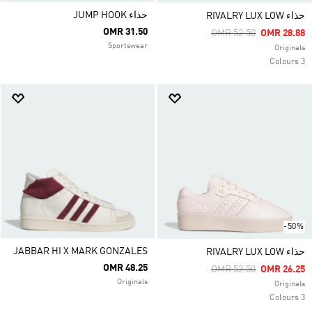
حذاء JUMP HOOK
حذاء RIVALRY LUX LOW
OMR 31.50
Price Reduced From
To
OMR 52.50
OMR 28.88
Sportswear
Originals
3 Colours
-50%
JABBAR HI X MARK GONZALES
حذاء RIVALRY LUX LOW
OMR 48.25
Price Reduced From
To
OMR 52.50
OMR 26.25
Originals
Originals
3 Colours