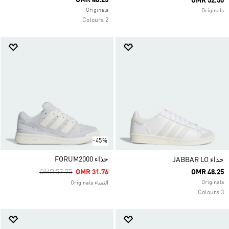
OMR 48.25
OMR 52.50
Originals
Originals
2 Colours
-45%
حذاء FORUM2000
حذاء JABBAR LO
Price Reduced From
To
OMR 57.75
OMR 31.76
OMR 48.25
Originals
النساء Originals
3 Colours