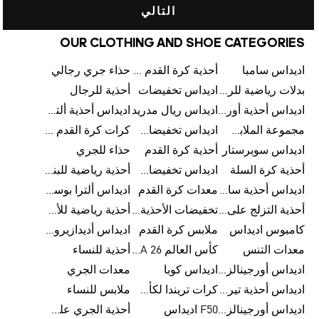
التالي
OUR CLOTHING AND SHOE CATEGORIES
اديداس سامبا
أحذية كرة القدم للرجال
حذاء جري رجالي
بدلات رياضية للرجال
اديداس تخفيضات
أحذية للرجال
اديداس أحذية أورجينالز
اديداس ريال مدريد
اديداس أحذية ألترا بوست للرجال
مجموعة الملابس الرياضية
اديداس تخفيضات للأطفال
كرات كرة القدم للرجال
اديداس سوبرستار
أحذية كرة القدم
حذاء للجري
أحذية كرة السلة
اديداس تخفيضات للرجال
أحذية رياضية للبنات
اديداس أحذية سامبا للنساء
معدات كرة القدم
اديداس ألترا بوست
أحذية التزلج على اللوح للرجال
تخفيضات الأحذية للرجال
أحذية رياضية للأطفال
كامبوس اديداس
ملابس كرة القدم
اديداس أديدازيرو معدات الجري
معدات التنس
كأس العالم FIFA 26™
أحذية للنساء
اديداس أورجينالز ملابس للنساء
اديداس كوبا
معدات الجري
اديداس أحذية تيريكس
كرات تريندا لكأس العالم FIFA 26™
ملابس للنساء
اديداس أورجينالز صنادل للنساء
F50 اديداس
أحذية الجري على الطرق الوعرة للرجال