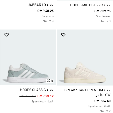
حذاء JABBAR LO
حذاء HOOPS MID CLASSIC
OMR 48.25
OMR 37.75
Originals
Sportswear
3 Colours
3 Colours
-30%
حذاء HOOPS CLASSIC
حذاء BREAK START PREMIUM
LOW فاخر
Price Reduced From
To
OMR 34.50
OMR 23.12
OMR 34.50
النساء Sportswear
النساء Sportswear
2 Colours