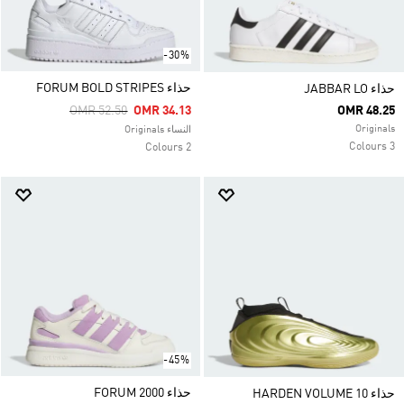
-30%
حذاء FORUM BOLD STRIPES
حذاء JABBAR LO
Price Reduced From
To
OMR 52.50
OMR 34.13
OMR 48.25
Originals
النساء Originals
3 Colours
2 Colours
-45%
حذاء FORUM 2000
حذاء HARDEN VOLUME 10