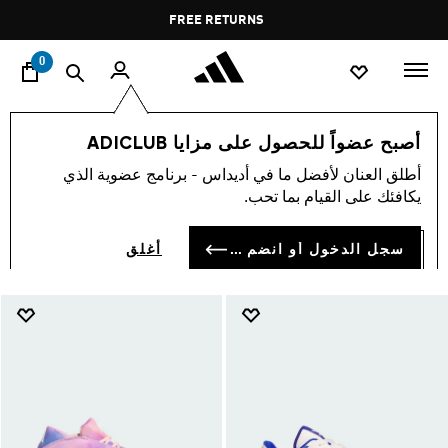
ا
Pause
FREE DELIVERY OVER 60 OMR
FREE RETURNS
promotion
rotation
0
النساء
أحذية
احذية كرة السلة
أصبح عضواً للحصول على مزايا ADICLUB
احذية كرة السلة
أطلق العنان لأفضل ما في أديداس - برنامج عضوية الذي
(107)
يكافئك على القيام بما تحب.
فلتر و صنف
صور كبيرة
سجل الدخول أو انضم الآن
أغلق