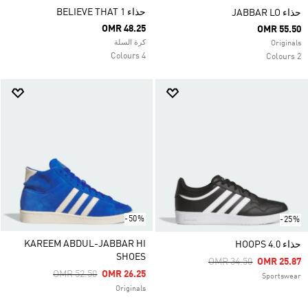
حذاء BELIEVE THAT 1
حذاء JABBAR LO
OMR 48.25
OMR 55.50
كرة السلة
Originals
4 Colours
2 Colours
-50%
-25%
KAREEM ABDUL-JABBAR HI
حذاء HOOPS 4.0
SHOES
Price Reduced From
To
OMR 34.50
OMR 25.87
Price Reduced From
To
OMR 52.50
OMR 26.25
Sportswear
Originals