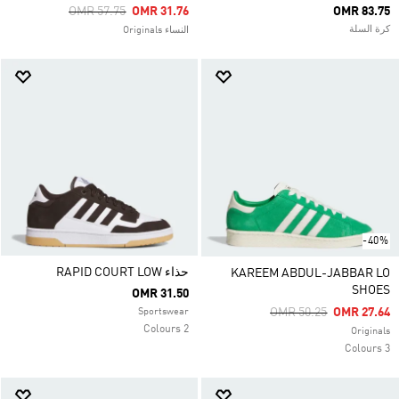
Price Reduced From
To
OMR 57.75
OMR 31.76
OMR 83.75
كرة السلة
النساء Originals
-40%
حذاء RAPID COURT LOW
KAREEM ABDUL-JABBAR LO
SHOES
OMR 31.50
Price Reduced From
To
OMR 50.25
OMR 27.64
Sportswear
2 Colours
Originals
3 Colours