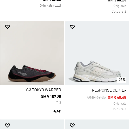
OMR 52.50
OMR 68.25
النساء Originals
Originals
2 Colours
-25%
Y-3 TOKYO WARPED
حذاء RESPONSE CL
OMR 157.25
Price Reduced From
To
OMR 69.25
OMR 48.48
Y-3
Originals
3 Colours
جديد