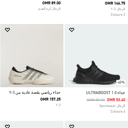
OMR 89.00
OMR 146.75
الرجال كرة القدم
الرجال Y-3
2 Colours
-40%
حذاء رياضي بقَصة عادية من Y-3
حذاء ULTRABOOST 1.0
OMR 157.25
Price Reduced From
To
OMR 89.00
OMR 53.40
Y-3
الرجال Sportswear
4 Colours