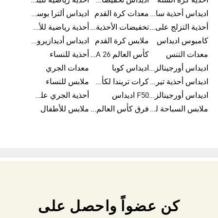
أحذية كرة السلة
اديداس تخفيضات للرجال
أحذية رياضية للبنات
اديداس أحذية سامبا للنساء
معدات كرة القدم
اديداس ألترا بوست
أحذية التزلج على اللوح للرجال
تخفيضات الأحذية للرجال
أحذية رياضية للأطفال
كامبوس اديداس
ملابس كرة القدم
اديداس أديدازيرو معدات الجري
معدات التنس
كأس العالم FIFA 26™
أحذية للنساء
اديداس أورجينالز ملابس للنساء
اديداس كوبا
معدات الجري
اديداس أحذية تيريكس
كرات تريندا لكأس العالم FIFA 26™
ملابس للنساء
اديداس أورجينالز صنادل للنساء
F50 اديداس
أحذية الجري على الطرق الوعرة للرجال
ملابس السباحة للنساء
فرق كأس العالم FIFA 26™
ملابس للأطفال
كن عضواً واحصل على