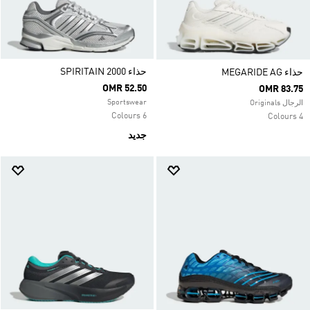
حذاء SPIRITAIN 2000
حذاء MEGARIDE AG
OMR 52.50
OMR 83.75
Sportswear
الرجال Originals
6 Colours
4 Colours
جديد