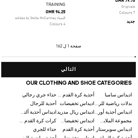
OMR 79.75
TRAINING
Originals
OMR 94.25
7 Colours
النساء adidas by Stella McCartney
جديد
4 Colours
صفحة
1 ل 162
التالي
OUR CLOTHING AND SHOE CATEGORIES
اديداس سامبا
أحذية كرة القدم للرجال
حذاء جري رجالي
بدلات رياضية للرجال
اديداس تخفيضات
أحذية للرجال
اديداس أحذية أورجينالز
اديداس ريال مدريد
اديداس أحذية ألترا بوست للرجال
مجموعة الملابس الرياضية
اديداس تخفيضات للأطفال
كرات كرة القدم للرجال
اديداس سوبرستار
أحذية كرة القدم
حذاء للجري