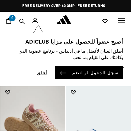
ا
Pause
FREE RETURNS
promotion
rotation
0
الرجال
أصبح عضواً للحصول على مزايا ADICLUB
رجال
أطلق العنان لأفضل ما في أديداس - برنامج عضوية الذي
(7742)
يكافئك على القيام بما تحب.
فلتر و صنف
صور كبيرة
سجل الدخول أو انضم الآن
أغلق