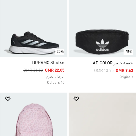
-30%
-25%
حذاء DURAMO SL
حقيبة خصر ADICOLOR
Price Reduced From
To
OMR 31.50
OMR 22.05
Price Reduced From
To
OMR 13.75
OMR 9.63
الرجال الجري
Originals
10 Colours