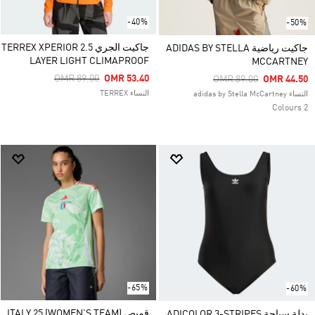
-40%
-50%
جاكيت الجري TERREX XPERIOR 2.5
جاكيت رياضية ADIDAS BY STELLA
LAYER LIGHT CLIMAPROOF
MCCARTNEY
Price Reduced From
To
OMR 89.00
OMR 53.40
Price Reduced From
To
OMR 89.00
OMR 44.50
النساء TERREX
النساء adidas by Stella McCartney
2 Colours
-65%
-60%
قميص ITALY 25 (WOMEN'S TEAM)
بدلة سباحة ADICOLOR 3-STRIPES