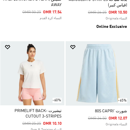
AWAY
(قياس كبير)
Price Reduced From
To
OMR 50.25
OMR 17.54
Price Reduced From
To
OMR 26.25
OMR 10.50
النساء كرة القدم
النساء Originals
Online Exclusive
-60%
-65%
تيشيرت PRIMELIFT BACK-
شورت '80S CAPRI
CUTOUT 3-STRIPES
Price Reduced From
To
OMR 34.50
OMR 12.07
Price Reduced From
To
OMR 25.25
OMR 10.10
النساء Originals
النساء Gym & Training