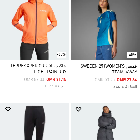
-65%
-40%
جاكيت TERREX XPERIOR 2.5L
قميص SWEDEN 25 (WOMEN'S
LIGHT RAIN.RDY
TEAM) AWAY
Price Reduced From
To
OMR 89.00
OMR 31.15
Price Reduced From
To
OMR 50.25
OMR 27.64
النساء TERREX
النساء كرة القدم