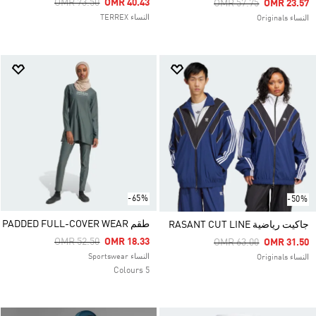
Price Reduced From
To
OMR 73.50
OMR 40.43
Price Reduced From
To
OMR 57.75
OMR 23.57
النساء TERREX
النساء Originals
-65%
-50%
طقم PADDED FULL-COVER WEAR
جاكيت رياضية RASANT CUT LINE
Price Reduced From
To
OMR 52.50
OMR 18.33
Price Reduced From
To
OMR 63.00
OMR 31.50
النساء Sportswear
النساء Originals
5 Colours