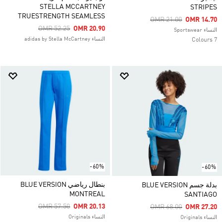
STELLA MCCARTNEY
STRIPES
TRUESTRENGTH SEAMLESS
Price Reduced From
To
OMR 21.00
OMR 14.70
Price Reduced From
To
OMR 52.25
OMR 20.90
النساء Sportswear
النساء adidas by Stella McCartney
7 Colours
-60%
-60%
بنطال رياضي BLUE VERSION
بدلة جسم BLUE VERSION
MONTREAL
SANTIAGO
Price Reduced From
To
OMR 57.50
OMR 20.13
Price Reduced From
To
OMR 68.00
OMR 27.20
النساء Originals
النساء Originals