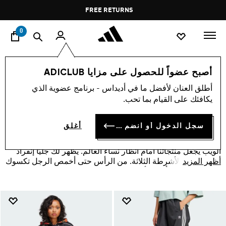
ا
Pause
FREE DELIVERY OVER 60 OMR
FREE RETURNS
promotion
rotation
0
تخفيضات
النساء
الملابس
أصبح عضواً للحصول على مزايا ADICLUB
تخفيضات على ملابس النساء
أطلق العنان لأفضل ما في أديداس - برنامج عضوية الذي
(1028)
يكافئك على القيام بما تحب.
فلتر و صنف
صور كبيرة
سجل الدخول أو انضم الآن
أغلق
عرض الملابس النسائية من أديداس في المحلات الرسمية أو موقع
الويب يجعل منتجاتنا أمام أنظار نساء العالم. يظهر لك جليًا إنفراد
أظهر المزيد
العلامة ذات الأشرطة الثلاثة. من الرأس حتى أخمص الرجل تكسوك
الملابس وتظهر تألقك وأناقتك.