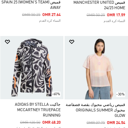
قميص SPAIN 25 (WOMEN'S TEAM)
قميص MANCHESTER UNITED
AWAY
24/25 HOME
Price Reduced From
To
OMR 50.25
OMR 27.64
Price Reduced From
To
OMR 50.25
OMR 17.59
النساء كرة القدم
النساء كرة القدم
-60%
-30%
جاكيت ADIDAS BY STELLA
قميص رياضي محبوك بقصة فضفاضة
MCCARTNEY TRUEPACE
محبوك ORIGINALS SUMMER
RUNNING
GLOW
Price Reduced From
To
OMR 120.50
OMR 48.20
Price Reduced From
To
OMR 37.75
OMR 24.54