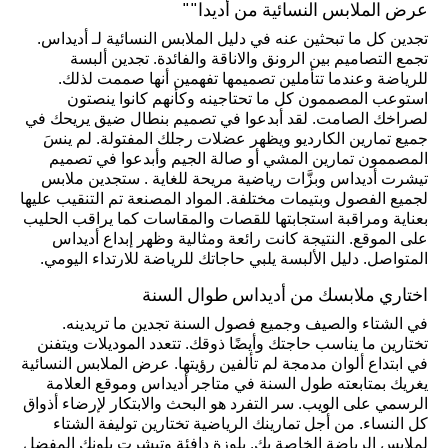
عرض الملابس النسائية من أديدا""
تجدين كل ما تبحثين عنه في دليل الملابس النسائية لـ أديداس.
تجمع التصاميم بين الرونق والاناقة والفائدة. تجدين ألبسة
للرياضة وعندما تتأملين تصميمها تفهمين أنها صممت لذلك.
استوعب المصممون كل ما تحتاجينه وكأنهم كانوا ينصتون
لصراخك الصامت. لقد أبدعوا في تصميم بنطال ضيق يريحك في
جميع تمارين الكارديو ويظهر عضلات رجلك المفتولة. لم ينسَ
المصممون تمارين المشي أو صالة الجيم وأبدعوا في تصميم
تيشرت أديداس وبزَّات رياضية مريحة للغاية . ستجدين ملابس
لجميع الفصول وبتيمات مختلفة. المواد المصنعة تم التنقيب عليها
بعناية ومراقبة استجابتها للقصات والمقاسات كما يراقب الحليب
على الموقع. النتيجة كانت رائعة ومثالية وظهر إبداع أديداس
المتواصل. دليل الألبسة يلبي حاجاتك للرياضة للارتداء اليومي.
اختاري ملابسك من أديداس طوال السنة
في الشتاء والصيف وجميع فصول السنة تجدين ما تريدينه.
تختارين ما يناسب حاجتك وأيضًا ذوقك. تتعدد الموديلات ويتفنن
في ابتداع ألوان مدمجة لم تألفين رؤيتها. عرض الملابس النسائية
يغريك بمتابعته طول السنة في متاجر أديداس وموقع العلامة
الرسمي على الويب. سر التفرد هو البحث والابتكار لإرضاء أذواق
كل النساء. من أجل تمارينك الرياضية تختارين توليفة الشتاء
لملابس الرياضة الخاصة بك. بلوزة دافئة وتيشرت بلونك المفضل