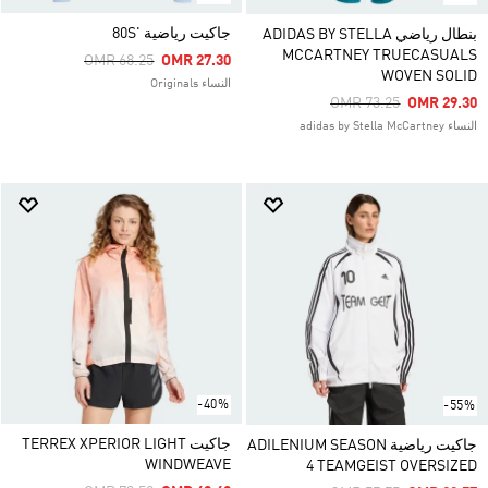
جاكيت رياضية '80S
بنطال رياضي ADIDAS BY STELLA
MCCARTNEY TRUECASUALS
Price Reduced From
To
OMR 68.25
OMR 27.30
WOVEN SOLID
النساء Originals
Price Reduced From
To
OMR 73.25
OMR 29.30
النساء adidas by Stella McCartney
-40%
-55%
جاكيت TERREX XPERIOR LIGHT
جاكيت رياضية ADILENIUM SEASON
WINDWEAVE
4 TEAMGEIST OVERSIZED