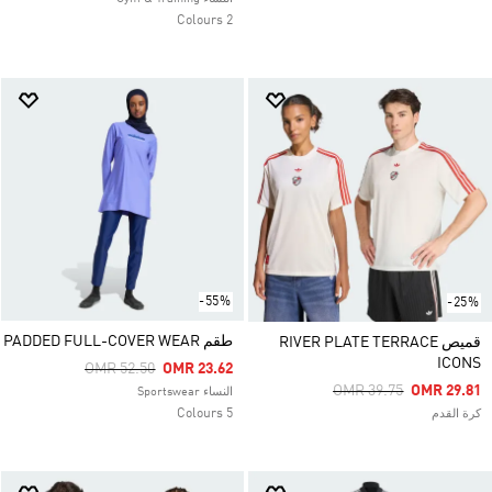
2 Colours
-55%
-25%
طقم PADDED FULL-COVER WEAR
قميص RIVER PLATE TERRACE
ICONS
Price Reduced From
To
OMR 52.50
OMR 23.62
Price Reduced From
To
OMR 39.75
OMR 29.81
النساء Sportswear
5 Colours
كرة القدم