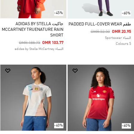
-45%
-60%
جاكيت ADIDAS BY STELLA
طقم PADDED FULL-COVER WEAR
MCCARTNEY TRUENATURE RAIN
Price Reduced From
To
OMR 52.50
OMR 20.95
SHORT
النساء Sportswear
Price Reduced From
To
OMR 188.75
OMR 103.77
5 Colours
النساء adidas by Stella McCartney
-40%
-60%