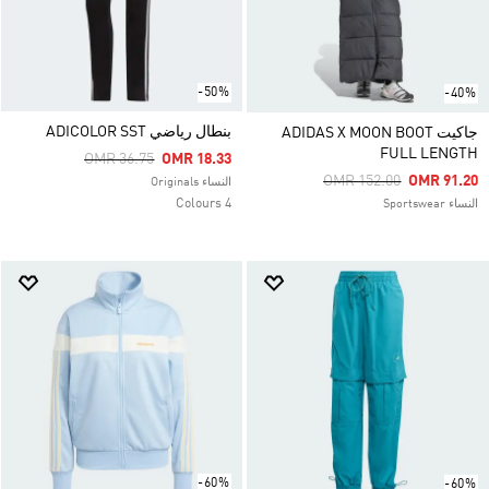
-50%
-40%
بنطال رياضي ADICOLOR SST
جاكيت ADIDAS X MOON BOOT
FULL LENGTH
Price Reduced From
To
OMR 36.75
OMR 18.33
Price Reduced From
To
OMR 152.00
OMR 91.20
النساء Originals
4 Colours
النساء Sportswear
-60%
-60%