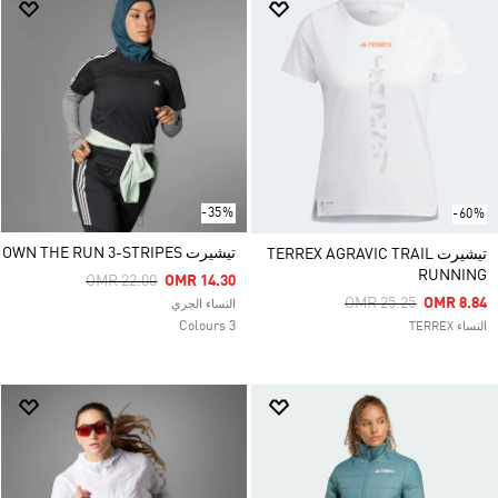
-35%
-60%
تيشيرت OWN THE RUN 3-STRIPES
تيشيرت TERREX AGRAVIC TRAIL
RUNNING
Price Reduced From
To
OMR 22.00
OMR 14.30
Price Reduced From
To
OMR 25.25
OMR 8.84
النساء الجري
3 Colours
النساء TERREX