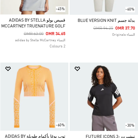
-45%
-60%
قميص بولو ADIDAS BY STELLA
بدلة جسم BLUE VERSION KNIT
MCCARTNEY TRUENATURE GOLF
Price Reduced From
To
OMR 94.25
OMR 37.70
Price Reduced From
To
OMR 63.00
OMR 34.65
النساء Originals
النساء adidas by Stella McCartney
2 Colours
-60%
-30%
توب يوغا بأكمام طويلة ADIDAS BY
تيشيرت FUTURE ICONS 3-