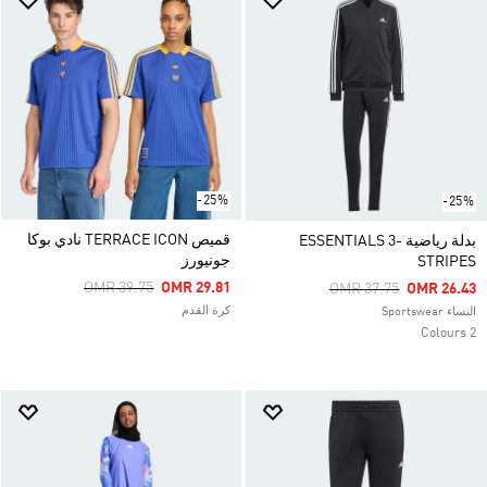
-25%
-25%
قميص TERRACE ICON نادي بوكا
بدلة رياضية ESSENTIALS 3-
جونيورز
STRIPES
Price Reduced From
To
OMR 39.75
OMR 29.81
Price Reduced From
To
OMR 37.75
OMR 26.43
كرة القدم
النساء Sportswear
2 Colours