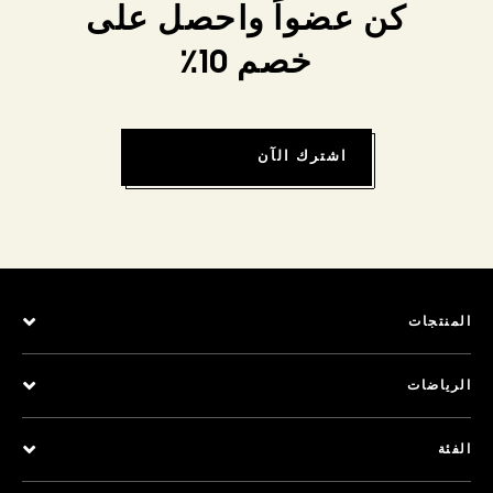
كن عضواً واحصل على
خصم 10٪
اشترك الآن
المنتجات
الرياضات
الفئة