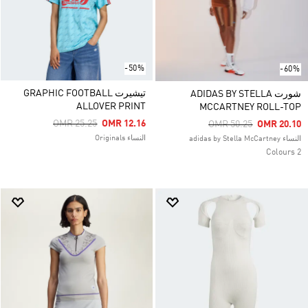
-50%
-60%
تيشيرت GRAPHIC FOOTBALL
شورت ADIDAS BY STELLA
ALLOVER PRINT
MCCARTNEY ROLL-TOP
Price Reduced From
To
OMR 25.25
OMR 12.16
Price Reduced From
To
OMR 50.25
OMR 20.10
النساء Originals
النساء adidas by Stella McCartney
2 Colours