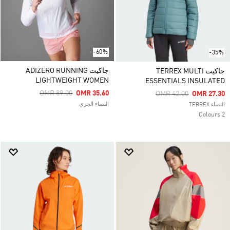
-60%
-35%
جاكيت ADIZERO RUNNING
جاكيت TERREX MULTI
LIGHTWEIGHT WOMEN
ESSENTIALS INSULATED
Price Reduced From
To
OMR 89.00
OMR 35.60
Price Reduced From
To
OMR 42.00
OMR 27.30
النساء الجري
النساء TERREX
2 Colours