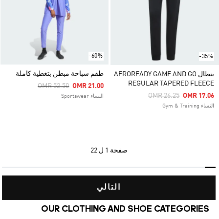
-60%
-35%
طقم سباحة مبطن بتغطية كاملة
بنطال AEROREADY GAME AND GO
REGULAR TAPERED FLEECE
Price Reduced From
To
OMR 52.50
OMR 21.00
Price Reduced From
To
OMR 26.25
OMR 17.06
النساء Sportswear
النساء Gym & Training
صفحة
1 ل 22
التالي
OUR CLOTHING AND SHOE CATEGORIES