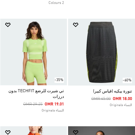
2 Colours
-35%
-60%
تي شيرت للرضع TECHFIT بدون
تنورة بيكيه (قياس كبير)
درزات
Price Reduced From
To
OMR 45.00
OMR 18.00
Price Reduced From
To
OMR 29.25
OMR 19.01
النساء Originals
النساء Originals