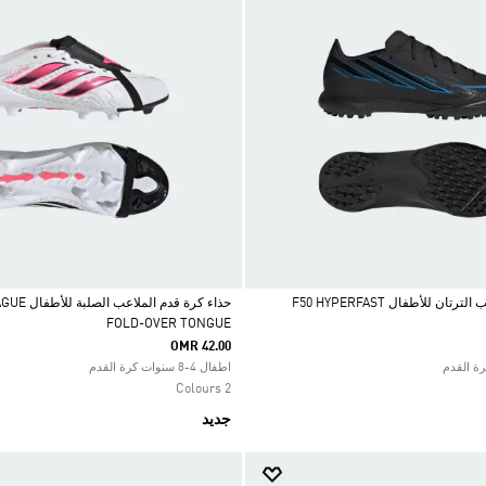
حذاء كرة قدم ملاعب الترتان للأطفال F50 HYPERFAST
حذاء كرة قدم
FOLD-OVER TONGUE
Selected
OMR 42.00
اطفال 4-8 سنوات كرة القدم
2 Colours
جديد