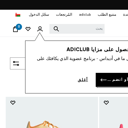
ا
دة
متتبع الطلب
adiclub
المُرتجعات
سجّل الدخول
0
 على مزايا ADICLUB
 ما في أديداس - برنامج عضوية الذي يكافئك على
فلتر و صنف
سجل الدخول أو انضم الآن
أغلق