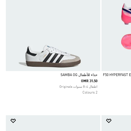
م الملاعب الصلبة للأطفال F50 HYPERFAST ELITE
حذاء للأطفال SAMBA OG
OMR 31.50
Selected
اطفال 4-8 سنوات Originals
2 Colours