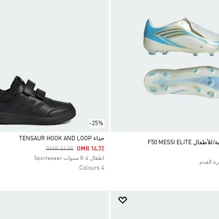
-25%
حذاء TENSAUR HOOK AND LOOP
 F50 MESSI ELITE
Price Reduced From
To
OMR 21.00
OMR 14.72
Selected
اطفال 4-8 سنوات Sportswear
4 Colours