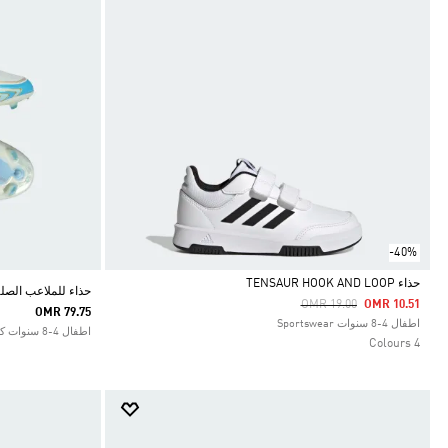
-40%
حذاء TENSAUR HOOK AND LOOP
حذاء للملاعب الصلبة/للأطفال
Price Reduced From
To
OMR 19.00
OMR 10.51
OMR 79.75
Selected
اطفال 4-8 سنوات Sportswear
اطفال 4-8 سنوات كرة القدم
4 Colours