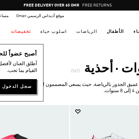
Pause
FREE RETURNS
promotion
موقع أديداس الرسمي Oman
مساع
rotation
اء
الأطفال
الرياضات
اسلوب حياة
تخفيضات
أصبح عضواً للحصول
أطلق العنان لأفضل
القيام بما تحب.
(567)
اس مرتبطة ارتباطا عميق الجذور بالرياضة. حيث يسعى المصممون للابتكار مستندين
ت.