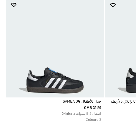
حذاء CAMPUS 00S LED LIGHTS COMFORT بإغلاق بالأربطة
حذاء للأطفال SAMBA OG
OMR 31.50
Selected
اطفال 4-8 سنوات Originals
2 Colours