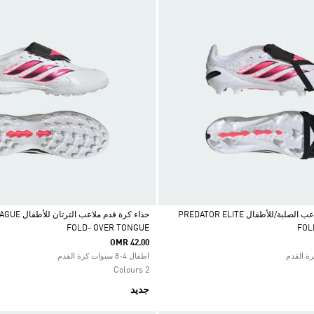
حذاء كرة قدم للملاعب الصلبة/للأطفال PREDATOR ELITE
حذاء كرة قدم م
FOLD- OVER TONGUE
FOL
Selected
OMR 42.00
اطفال 4-8 سنوات كرة القدم
2 Colours
جديد