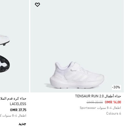
-30%
حذاء أطفال TENSAUR RUN 2.0
Price Reduced From
To
OMR 20.00
OMR 14.00
LACELESS
Selected
اطفال 4-8 سنوات Sportswear
OMR 37.75
6 Colours
اطفال 4-8 سنوات كرة القدم
جديد