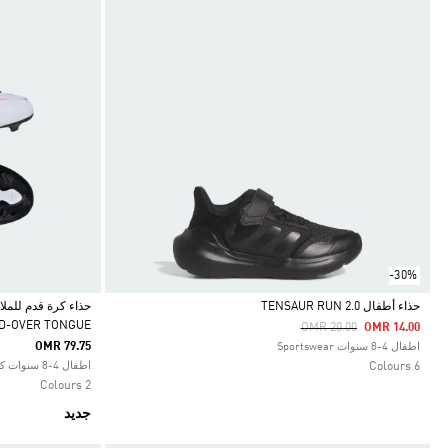
-30%
حذاء أطفال TENSAUR RUN 2.0
D-OVER TONGUE
Price Reduced From
To
OMR 20.00
OMR 14.00
Selected
Selected
OMR 79.75
اطفال 4-8 سنوات Sportswear
6 Colours
اطفال 4-8 سنوات كرة القدم
2 Colours
جديد