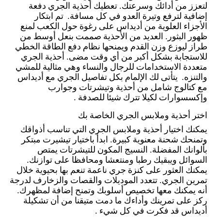
لتعزز من أدائك وسرعتك. تعطيك أحذية الجري دفعة
إضافية لترفع وتيرة العدو في كل مسافة. تم ابتكار
الأجزاء العلوية من أديداس على رغوة حول الكعب لمنع
ظهور البثور. العديد من الأحذية صممت بنعل أوسط من
طراز ليوزع وزن القدم ويمنحها نظام دفع الطاقة الخطي
للاستجابة بشكل أكبر من أي وقت مضى. أحذية الجري
متعددة الاستخدامات للرجال والنساء وهي مثالية للمشي
والتنزه. يتأتى لك الإلمام بكل تفاصيل الجري مع أديداس
مع كتالوج شامل من أحذية وتيشرتات وجوارب
وإكسسوارات لكيلا تترك شيئا للصدفة .
اختر أحذية وملابس الجري الخاصة بك
يمكنك اختيار أحذية وملابس الجري التي تناسب أذواقك
وتمنحك شحنة معنوية كبيرة. ابدأ باختيار تيشيرت مبتكر
بألوانك المفضلة. النسيج المكون للتيشرتات يمتص
السوائل ويبقيك رطبا ومنتعشا ومحافظا على توازنك.
يمكنك العثور على كنزة جري ناعمة تنعم بها بحيوية خلال
تمرين الجري. تتعدد الموديلات والقصات والزخارف لدرجة
أنه يمكنك معها تخصيص أسلوبك وتمنح إضافة لمظهرك.
ركز على تمرينك وأداءك ما دمت متيقنا من أن تشكيلة
أديداس قد فكرت في كل شيء .