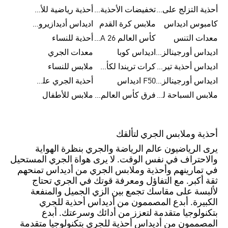
أحذية التزلج على اللوح للرجال
تخفيضات الأحذية للرجال
أحذية رياضية للأطفال
كامبوس اديداس
ملابس كرة القدم
اديداس أديدازيرو معدات الجري
معدات التنس
كأس العالم FIFA 26™
أحذية للنساء
اديداس أورجينالز ملابس للنساء
اديداس كوبا
معدات الجري
اديداس أحذية تيريكس
كرات تريندا لكأس العالم FIFA 26™
ملابس للنساء
اديداس أورجينالز صنادل للنساء
F50 اديداس
أحذية الجري على الطرق الوعرة للرجال
ملابس السباحة للنساء
فرق كأس العالم FIFA 26™
ملابس للأطفال
أحذية وملابس الجري لتألقك
يرى الرياضيون عالم الرياضة والجري بنظرة الهواية
والاحتراف في نفس الوقت. لا يرى هواة الجري المستحيل
في تمارينهم وأحذية وملابس الجري من أديداس تمنحهم
ثقة أكبر. مع التفاؤل ومعرفة قوتك في الجري تحتاج
لألبسة على مقاسك تجمع بين الزي الجميل والمنفعة
الكبيرة. أبدع المصممون من أديداس أحذية للجري
بتكنولوجيا متقدمة لتعزز من أدائك وسرعتك. أبدع
المصممون من أديداس أحذية للجري بتكنولوجيا متقدمة