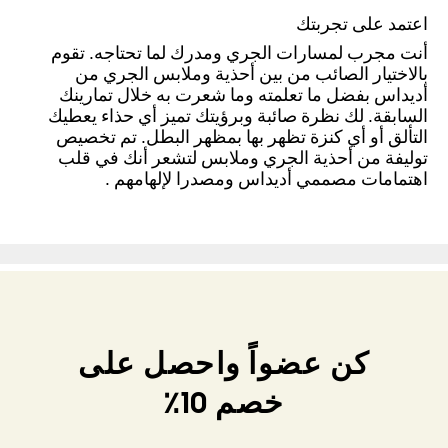
اعتمد على تجربتك
أنت مجرب لمسارات الجري ومدرك لما تحتاجه. تقوم
بالاختيار الصائب من بين أحذية وملابس الجري من
أديداس بفضل ما تعلمته وما شعرت به خلال تمارينك
السابقة. لك نظرة صائبة وبرؤيتك تميز أي حذاء يعطيك
التألق أو أي كنزة تظهر بها بمظهر البطل. تم تخصيص
توليفة من أحذية الجري وملابس لتشعر أنك في قلب
اهتمامات مصممي أديداس ومصدرا لإلهامهم .
كن عضواً واحصل على
خصم 10٪