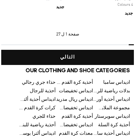
4 Colours
جديد
جديد
صفحة
1 ل 27
التالي
OUR CLOTHING AND SHOE CATEGORIES
اديداس سامبا
أحذية كرة القدم للرجال
حذاء جري رجالي
بدلات رياضية للرجال
اديداس تخفيضات
أحذية للرجال
اديداس أحذية أورجينالز
اديداس ريال مدريد
اديداس أحذية ألترا بوست للرجال
مجموعة الملابس الرياضية
اديداس تخفيضات للأطفال
كرات كرة القدم للرجال
اديداس سوبرستار
أحذية كرة القدم
حذاء للجري
أحذية كرة السلة
اديداس تخفيضات للرجال
أحذية رياضية للبنات
اديداس أحذية سامبا للنساء
معدات كرة القدم
اديداس ألترا بوست