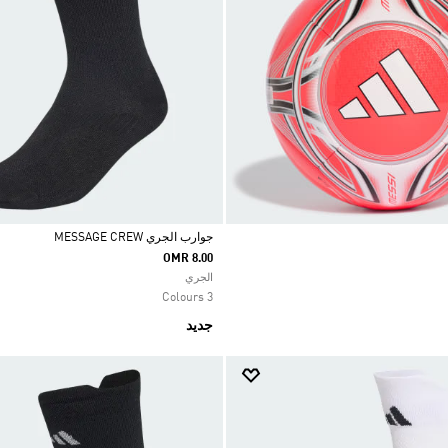
جوارب الجري MESSAGE CREW
OMR 8.00
Selected
الجري
3 Colours
جديد