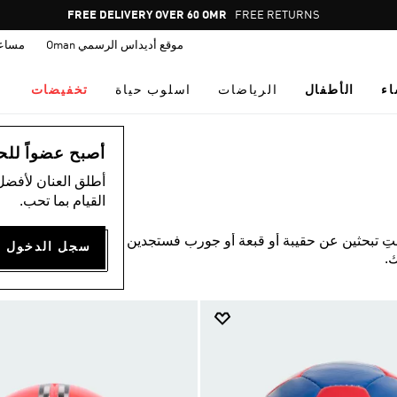
Pause
FREE RETURNS
promotion
موقع أديداس الرسمي Oman
مساع
rotation
اء
الأطفال
الرياضات
اسلوب حياة
تخفيضات
أصبح عضواً للحصول
أطلق العنان لأفضل
القيام بما تحب.
كنتِ تبحثين عن حقيبة أو قبعة أو جورب فستجدين ضالتك
.