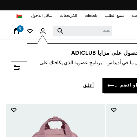
ا
دة
متتبع الطلب
adiclub
المُرتجعات
سجّل الدخول
0
 على مزايا ADICLUB
 ما في أديداس - برنامج عضوية الذي يكافئك على
فلتر و صنف
سجل الدخول أو انضم الآن
أغلق