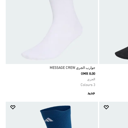
جوارب الجري MESSAGE CREW
OMR 8.00
Selected
الجري
3 Colours
جديد