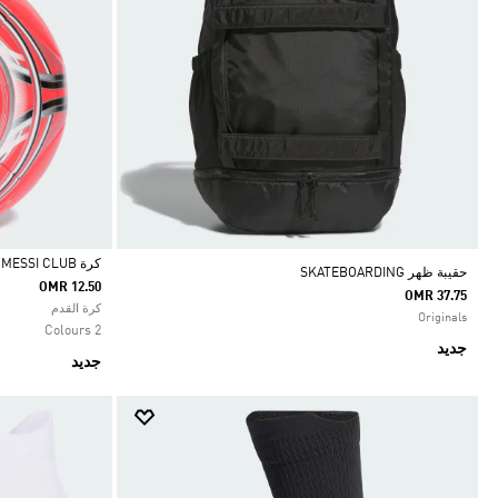
كرة MESSI CLUB
حقيبة ظهر SKATEBOARDING
OMR 12.50
OMR 37.75
Selected
كرة القدم
Originals
2 Colours
جديد
جديد