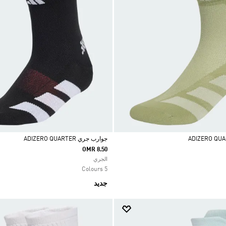
جوارب جري ADIZERO QUARTER
OMR 8.50
Selected
الجري
5 Colours
جديد