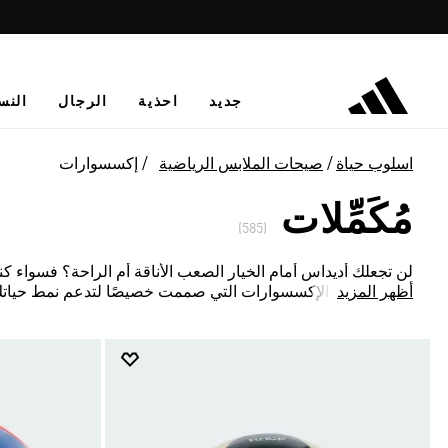
جديد
احذية
الرجال
النس
اسلوب حياة
صيحات الملابس الرياضية
إكسسوارات
مُكَمِّلات
(585)
لن تجعلك أديداس أمام الخيار الصعب الأناقة أم الراحة؟ فسواء 
أظهر المزيد
في مجموعة الإكسسوارات التي صممت خصيصًا لتدعم نمط حياتك