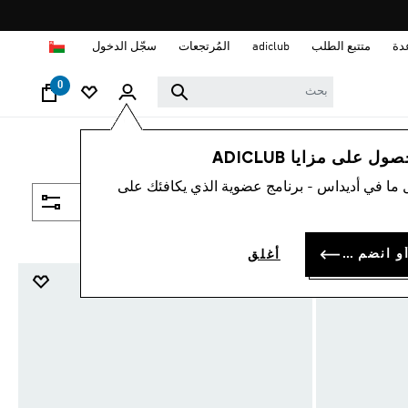
ا
دة
متتبع الطلب
adiclub
المُرتجعات
سجّل الدخول
0
 على مزايا ADICLUB
 ما في أديداس - برنامج عضوية الذي يكافئك على
فلتر و صنف
سجل الدخول أو انضم الآن
أغلق