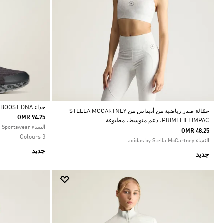
حذاء ADIDAS BY STELLA MCCARTNEY ULTRABOOST DNA
حمّالة صدر رياضية من أديداس من STELLA MCCARTNEY
OMR 94.25
PRIMELIFTIMPAC، دعم متوسط، مطبوعة
Selected
النساء Sportswear
OMR 48.25
3 Colours
النساء adidas by Stella McCartney
جديد
جديد