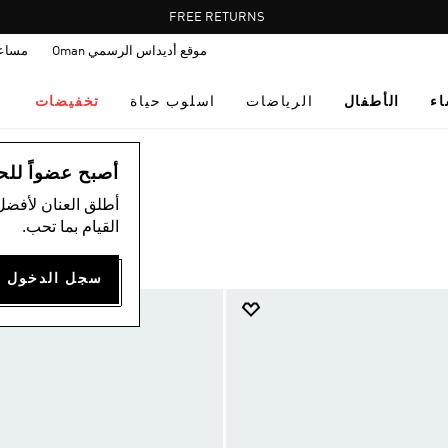
Pause
FREE RETURNS
promotion
موقع أديداس الرسمي Oman
مساع
rotation
اء
الأطفال
الرياضات
اسلوب حياة
تخفيضات
أصبح عضواً للحصول
أطلق العنان لأفضل
القيام بما تحب.