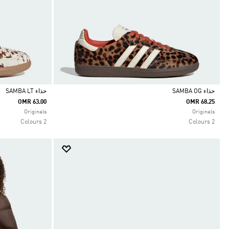
حذاء SAMBA OG
حذاء SAMBA LT
OMR 63.00
OMR 68.25
Selected
Selected
Originals
Originals
2 Colours
2 Colours