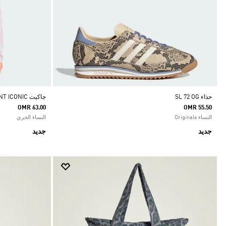
حذاء SL 72 OG
جاكيت ADI365 RUNNING ANIMAL PRINT ICONIC
OMR 63.00
OMR 55.50
النساء Originals
النساء الجري
جديد
جديد