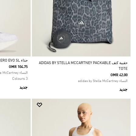
حذاء ADIDAS BY STELLA MCCARTNEY ADIZERO EVO SL
حقيبة كتف ADIDAS BY STELLA MCCARTNEY PACKABLE
OMR 104.75
TOTE
Selected
النساء adidas by Stella McCartney
OMR 42.00
3 Colours
النساء adidas by Stella McCartney
جديد
جديد