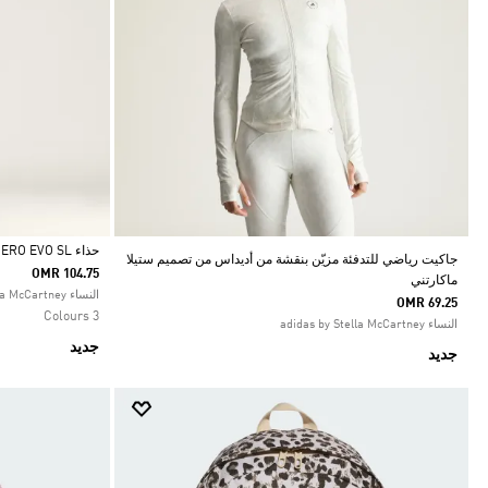
حذاء ADIDAS BY STELLA MCCARTNEY ADIZERO EVO SL
جاكيت رياضي للتدفئة مزيّن بنقشة من أديداس من تصميم ستيلا
OMR 104.75
ماكارتني
Selected
النساء adidas by Stella McCartney
OMR 69.25
3 Colours
النساء adidas by Stella McCartney
جديد
جديد