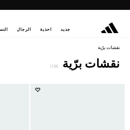
جديد
احذية
الرجال
النس
نقشات برّية
نقشات برّية
(138)