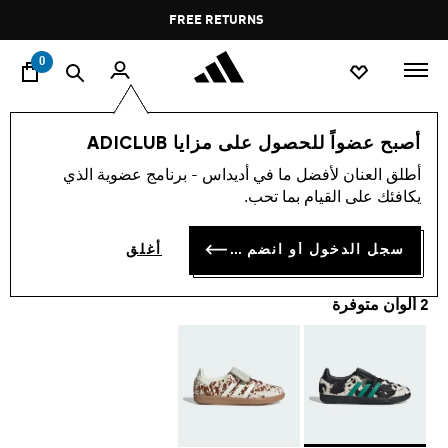
ا
Pause
FREE RETURNS
promotion
rotation
0
اسلوب حياة
العلامات التجارية
أوريجينالز
أحذية
أصبح عضواً للحصول على مزايا ADICLUB
أطلق العنان لأفضل ما في أديداس - برنامج عضوية الذي
حذاء SAMBA LT
يكافئك على القيام بما تحب.
OMR 63.00
سجل الدخول أو انضم الآن
أغلق
2 ألوان متوفرة