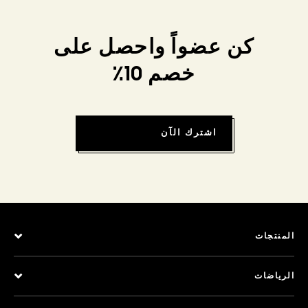
كن عضواً واحصل على
خصم 10٪
اشترك الآن
المنتجات
الرياضات