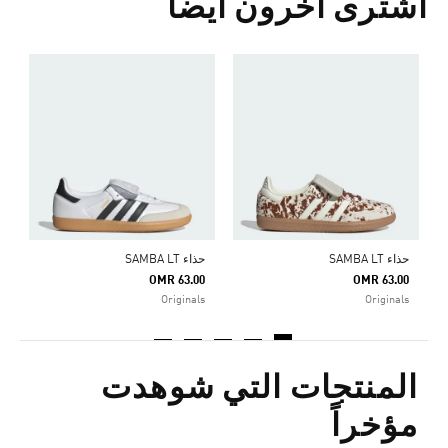
اشترى آخرون أيضا
ح
0
s
حذاء SAMBA LT
حذاء SAMBA LT
OMR 63.00
OMR 63.00
Originals
Originals
المنتجات التي شوهدت
مؤخراً