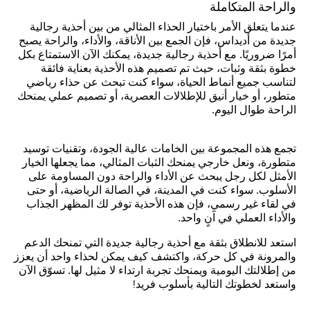
والراحة المتكاملة
عندما يتعلق الأمر باختيار الحذاء المثالي من بين أحذية رجالية
جديدة من أديداس، فإن الجمع بين الأناقة، والأداء، والراحة يصبح
أمرًا ضروريًا. مع أحذية رجالية جديدة، يمكنك الآن الاستمتاع بكل
خطوة بثقة وثبات، حيث تم تصميم هذه الأحذية بعناية فائقة
لتناسب جميع أنماط الحياة، سواء كنت تبحث عن حذاء رياضي
متطور، أو خيار أنيق للإطلالات العصرية، أو تصميم عملي يمنحك
الراحة طوال اليوم.
تجمع هذه المجموعة بين الخامات عالية الجودة، وتقنيات توسيد
متطورة، ونعل خارجي يمنحك الثبات المثالي، مما يجعلها الخيار
الأمثل لكل رجل يبحث عن الأداء والراحة دون المساومة على
الأسلوب. سواء كنت في المدينة، في الصالة الرياضية، أو حتى
في لقاء غير رسمي، فإن هذه الأحذية توفر لك المظهر الجذاب
والأداء العملي في آنٍ واحد.
استعد للانطلاق بثقة مع أحذية رجالية جديدة التي تمنحك الدعم
والمرونة في كل حركة، واكتشف كيف يمكن لحذاء واحد أن يعزز
من إطلالتك اليومية ويمنحك تجربة ارتداء لا مثيل لها. تسوّق الآن
واستعد لخطوتك التالية بأسلوب فريد!