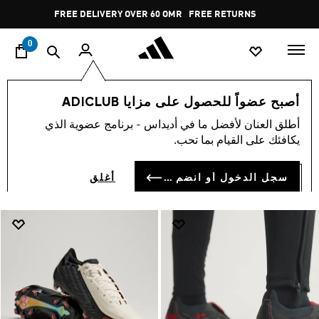
ا
Pause
FREE RETURNS
promotion
rotation
0
جديد
جديد للرجال
احذية
أصبح عضواً للحصول على مزايا ADICLUB
احذية
أطلق العنان لأفضل ما في أديداس - برنامج عضوية الذي
(891)
يكافئك على القيام بما تحب.
فلتر و صنف
صور كبيرة
سجل الدخول أو انضم الآن
أغلق