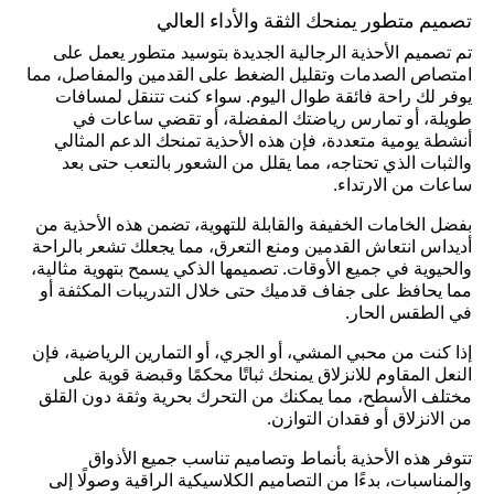
تصميم متطور يمنحك الثقة والأداء العالي
تم تصميم الأحذية الرجالية الجديدة بتوسيد متطور يعمل على
امتصاص الصدمات وتقليل الضغط على القدمين والمفاصل، مما
يوفر لك راحة فائقة طوال اليوم. سواء كنت تتنقل لمسافات
طويلة، أو تمارس رياضتك المفضلة، أو تقضي ساعات في
أنشطة يومية متعددة، فإن هذه الأحذية تمنحك الدعم المثالي
والثبات الذي تحتاجه، مما يقلل من الشعور بالتعب حتى بعد
ساعات من الارتداء.
بفضل الخامات الخفيفة والقابلة للتهوية، تضمن هذه الأحذية من
أديداس انتعاش القدمين ومنع التعرق، مما يجعلك تشعر بالراحة
والحيوية في جميع الأوقات. تصميمها الذكي يسمح بتهوية مثالية،
مما يحافظ على جفاف قدميك حتى خلال التدريبات المكثفة أو
في الطقس الحار.
إذا كنت من محبي المشي، أو الجري، أو التمارين الرياضية، فإن
النعل المقاوم للانزلاق يمنحك ثباتًا محكمًا وقبضة قوية على
مختلف الأسطح، مما يمكنك من التحرك بحرية وثقة دون القلق
من الانزلاق أو فقدان التوازن.
تتوفر هذه الأحذية بأنماط وتصاميم تناسب جميع الأذواق
والمناسبات، بدءًا من التصاميم الكلاسيكية الراقية وصولًا إلى