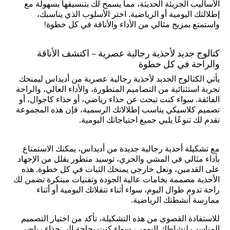
الأساليب الجريئة الحديثة، مما يسمح لك بتنسيقها بسهولة مع
إطلالتك اليومية أو الرياضية. اختر الأسلوب الذي يناسبك،
واستمتع بمزيج مثالي من الأداء والأناقة في كل خطوة!
كتالوج جديد لأحذية رجالية عصرية – اكتشف الأناقة
والراحة في كل خطوة
يأتي الكتالوج الجديد لأحذية رجالية عصرية من أديداس ليمنحك
تجربة استثنائية من التصاميم المتطورة، والأداء العالي، والراحة
الفائقة. سواء كنت تبحث عن حذاء رياضي، أو حذاء كاجوال، أو
تصميم كلاسيكي يناسب إطلالاتك الرسمية، فإن هذه المجموعة
تقدم لك تنوعًا يلبي جميع احتياجاتك اليومية.
مع تشكيلة أحذية رجالية جديدة من أديداس، يمكنك الاستمتاع
بأداء مثالي في المشي والجري، توسيد متطور يقلل من الإجهاد
على القدمين، ونعل خارجي يمنحك الثبات في كل خطوة. هذه
الأحذية مصممة بخامات عالية الجودة وتقنيات مبتكرة تضمن لك
راحة تدوم طوال اليوم، سواء أثناء تنقلاتك اليومية أو أثناء
ممارسة أنشطتك الرياضية.
للاستفادة القصوى من هذه التشكيلة، تأكد من اختيار التصميم
المناسب لنشاطك اليومي، سواء كنت بحاجة إلى حذاء رياضي