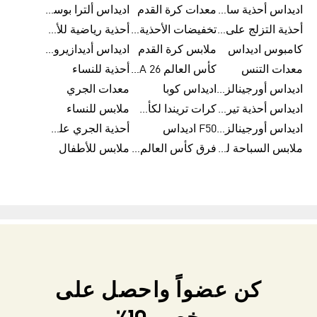
اديداس أحذية سامبا للنساء
معدات كرة القدم
اديداس ألترا بوست
أحذية التزلج على اللوح للرجال
تخفيضات الأحذية للرجال
أحذية رياضية للأطفال
كامبوس اديداس
ملابس كرة القدم
اديداس أديدازيرو معدات الجري
معدات التنس
كأس العالم FIFA 26™
أحذية للنساء
اديداس أورجينالز ملابس للنساء
اديداس كوبا
معدات الجري
اديداس أحذية تيريكس
كرات تريندا لكأس العالم FIFA 26™
ملابس للنساء
اديداس أورجينالز صنادل للنساء
F50 اديداس
أحذية الجري على الطرق الوعرة للرجال
ملابس السباحة للنساء
فرق كأس العالم FIFA 26™
ملابس للأطفال
كن عضواً واحصل على