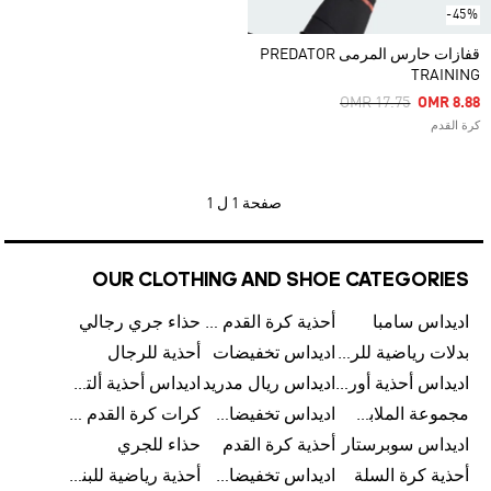
-45%
قفازات حارس المرمى PREDATOR
TRAINING
Price Reduced From
To
OMR 17.75
OMR 8.88
كرة القدم
صفحة
1 ل 1
OUR CLOTHING AND SHOE CATEGORIES
اديداس سامبا
أحذية كرة القدم للرجال
حذاء جري رجالي
بدلات رياضية للرجال
اديداس تخفيضات
أحذية للرجال
اديداس أحذية أورجينالز
اديداس ريال مدريد
اديداس أحذية ألترا بوست للرجال
مجموعة الملابس الرياضية
اديداس تخفيضات للأطفال
كرات كرة القدم للرجال
اديداس سوبرستار
أحذية كرة القدم
حذاء للجري
أحذية كرة السلة
اديداس تخفيضات للرجال
أحذية رياضية للبنات