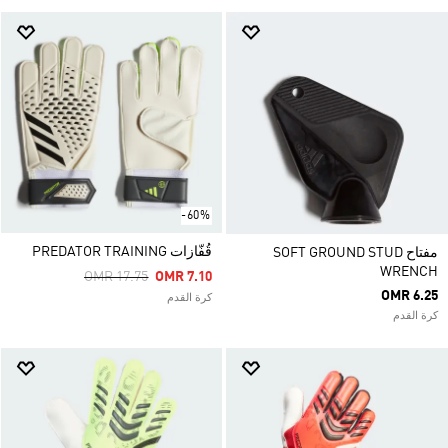
-60%
قُفّازات PREDATOR TRAINING
مفتاح SOFT GROUND STUD
WRENCH
Price Reduced From
To
OMR 17.75
OMR 7.10
OMR 6.25
كرة القدم
كرة القدم