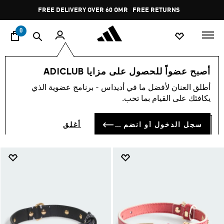
ا
Pause
FREE DELIVERY OVER 60 OMR
FREE RETURNS
promotion
rotation
0
الرجال
اكسسوارات
بادل
أصبح عضواً للحصول على مزايا ADICLUB
بادل
أطلق العنان لأفضل ما في أديداس - برنامج عضوية الذي
(11)
يكافئك على القيام بما تحب.
فلتر و صنف
صور كبيرة
سجل الدخول أو انضم الآن
أغلق