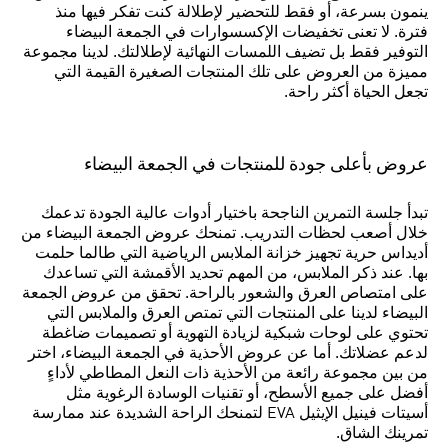
ينمون بسرعة، أو فقط للتحضير لإطلالة كنت تفكر فيها منذ
فترة. لا تعنى تخفيضات الإكسسوارات في الجمعة البيضاء
التوفير فقط بل تضيف اللمسات النهائية لإطلالتك. لدينا مجموعة
مميزة من العروض على تلك المنتجات الصغيرة القيمة التي
تجعل الحياة أكثر راحة.
عروض بأعلى جودة للمنتجات في الجمعة البيضاء
تبدأ جلسة التمرين الناجحة باختيار أدوات عالية الجودة تدعمك
خلال أصعب لحظات التدريب. تمنحك عروض الجمعة البيضاء من
أديداس حرية تجهيز خزانة الملابس الرياضية التي طالما حلمت
بها. عند ذكر الملابس، من المهم تحديد الأقمشة التي تساعدك
على امتصاص العرق والشعور بالراحة. تحقق من عروض الجمعة
البيضاء لدينا على المنتجات التي تمتص العرق والملابس التي
تحتوي على لوحات شبكية لزيادة التهوية أو تصميمات ضاغطة
لدعم عضلاتك. أما عن عروض الأحذية في الجمعة البيضاء، اختر
من بين مجموعة رائعة من الأحذية ذات النعل المطاطي لأداءٍ
أفضل على جميع الأسطح، أو تقنيات الوسادة الرغوية مثل
أسيتات فينيل الإيثيل EVA لتمنحك الراحة الشديدة عند ممارسة
تمرينك الشاق.