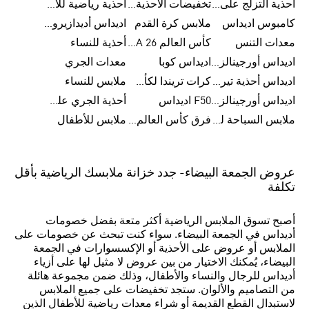
أحذية التزلج على اللوح للرجال
تخفيضات الأحذية للرجال
أحذية رياضية للأطفال
كامبوس اديداس
ملابس كرة القدم
اديداس أديدازيرو معدات الجري
معدات التنس
كأس العالم FIFA 26™
أحذية للنساء
اديداس أورجينالز ملابس للنساء
اديداس كوبا
معدات الجري
اديداس أحذية تيريكس
كرات تريندا لكأس العالم FIFA 26™
ملابس للنساء
اديداس أورجينالز صنادل للنساء
F50 اديداس
أحذية الجري على الطرق الوعرة للرجال
ملابس السباحة للنساء
فرق كأس العالم FIFA 26™
ملابس للأطفال
عروض الجمعة البيضاء- جدد خزانة ملابسك الرياضية بأقل
تكلفة
أصبح تسوق الملابس الرياضية أكثر متعة بفضل خصومات
أديداس في الجمعة البيضاء. سواء كنت تبحث عن خصومات على
الملابس أو عروض على الأحذية أو الإكسسوارات في الجمعة
البيضاء، يُمكنك الاختيار من بين عروض لا مثيل لها على أزياء
أديداس للرجال والنساء والأطفال، وذلك ضمن مجموعة هائلة
من التصاميم والألوان. ستجد تخفيضات على جميع الملابس
لاستبدال القطع القديمة أو شراء معدات رياضية للأطفال الذين