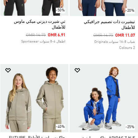
-50%
-20%
تي شيرت ديزني ميكي ماوس
تيشيرت ذات تصميم جرافيكي
للأطفال
للأطفال
Price Reduced From
To
OMR 14.75
OMR 6.91
Price Reduced From
To
OMR 14.75
OMR 11.07
اطفال 4-8 سنوات Sportswear
شباب 8-16 سنوات Originals
2 Colours
-40%
-25%