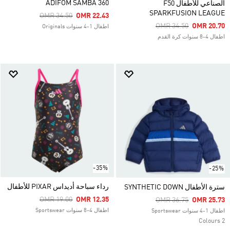
ADIFOM SAMBA 360
الصناعي للأطفال F50
SPARKFUSION LEAGUE
Price Reduced From
To
OMR 34.50
OMR 22.43
Price Reduced From
To
OMR 34.50
OMR 20.70
اطفال 1-4 سنوات Originals
اطفال 4-8 سنوات كرة القدم
-35%
-25%
رداء سباحة أديداس PIXAR للأطفال
سترة الأطفال SYNTHETIC DOWN
Price Reduced From
To
OMR 19.00
OMR 12.35
Price Reduced From
To
OMR 36.75
OMR 25.73
اطفال 4-8 سنوات Sportswear
اطفال 1-4 سنوات Sportswear
2 Colours