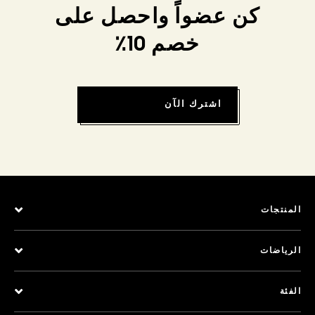
كن عضواً واحصل على
خصم 10٪
اشترك الآن
المنتجات
الرياضات
الفئة