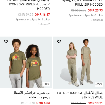
جاكيت رياضية للأطفال FUTURE
ADIDAS Z.N.E. جاكيت رياضية
ICONS 3-STRIPES FULL-ZIP
FULL-ZIP HOODED
HOODED
Price Reduced From
To
OMR 36.75
OMR 25.73
Price Reduced From
To
OMR 29.25
OMR 16.67
شباب 8-16 سنوات Sportswear
شباب 8-16 سنوات Sportswear
8 Colours
2 Colours
-30%
-45%
تي شيرت جرافيكي للأطفال
بنطال للأطفال FUTURE ICONS 3-
برسومات طعام.
STRIPES WIDE
Price Reduced From
To
OMR 10.50
OMR 6.83
Price Reduced From
To
OMR 25.25
OMR 13.21