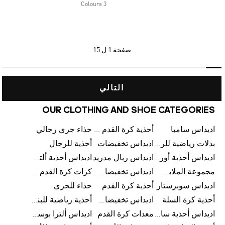
3 Colours
صفحة
1 ل 15
التالي
OUR CLOTHING AND SHOE CATEGORIES
اديداس سامبا
أحذية كرة القدم للرجال
حذاء جري رجالي
بدلات رياضية للرجال
اديداس تخفيضات
أحذية للرجال
اديداس أحذية أورجينالز
اديداس ريال مدريد
اديداس أحذية ألترا بوست للرجال
مجموعة الملابس الرياضية
اديداس تخفيضات للأطفال
كرات كرة القدم للرجال
اديداس سوبرستار
أحذية كرة القدم
حذاء للجري
أحذية كرة السلة
اديداس تخفيضات للرجال
أحذية رياضية للبنات
اديداس أحذية سامبا للنساء
معدات كرة القدم
اديداس ألترا بوست