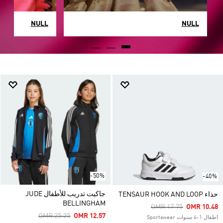
NULL
NULL
-50%
-40%
جاكيت تدريب للأطفال JUDE
حذاء TENSAUR HOOK AND LOOP
BELLINGHAM
Price Reduced From
To
OMR 17.75
OMR 10.48
Price Reduced From
To
OMR 25.25
OMR 12.57
اطفال 1-4 سنوات Sportswear