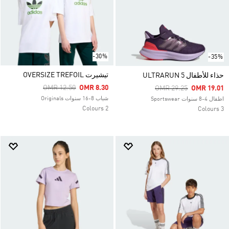
-30%
-35%
تيشيرت OVERSIZE TREFOIL
حذاء للأطفال ULTRARUN 5
Price Reduced From
To
OMR 12.50
OMR 8.30
Price Reduced From
To
OMR 29.25
OMR 19.01
شباب 8-16 سنوات Originals
اطفال 4-8 سنوات Sportswear
2 Colours
3 Colours