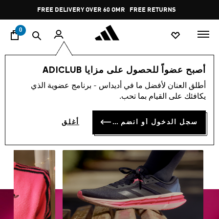
ا
Pause
FREE RETURNS
promotion
rotation
0
Kids
الجمعة البيضاء
أصبح عضواً للحصول على مزايا ADICLUB
تخفيضات الجمعة البيضاء للأطفال
أطلق العنان لأفضل ما في أديداس - برنامج عضوية الذي
يكافئك على القيام بما تحب.
(691)
فلتر و صنف
صور كبيرة
سجل الدخول أو انضم الآن
أغلق