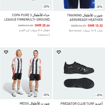
-20%
-30%
حذاء للأطفال COPA PURE 3
شورت للأطفال TRAINING
LEAGUE FIRM/MULTI-GROUND
AEROREADY HEATHER
Price Reduced From
To
OMR 27.25
OMR 20.44
Price Reduced From
To
OMR 14.75
OMR 10.32
اطفال 4-8 سنوات كرة القدم
شباب 8-16 سنوات Sportswear
3 Colours
-50%
-20%
شورت للأطفال MESSI
أحذية PREDATOR CLUB TURF