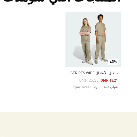
-45%
ب
نطال للأطفال FUTURE ICONS 3-STRIPES WIDE
Price Reduced From
To
OMR 25.25
OMR 13.21
شباب 8-16 سنوات Sportswear