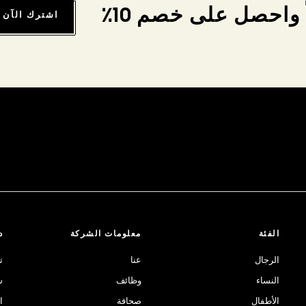
واحصل على خصم 10٪
اشترك الآن
الفئة
معلومات الشركة
د
الرجال
عنا
ت
النساء
وظائف
ش
الأطفال
صحافة
ا