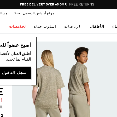
Pause
FREE DELIVERY OVER 60 OMR
FREE RETURNS
promotion
موقع أديداس الرسمي Oman
مساع
rotation
اء
الأطفال
الرياضات
اسلوب حياة
تخفيضات
ال
أصبح عضواً للحصول
أطلق العنان لأفضل
القيام بما تحب.
S
E
21
:ال
2 ألوان متوفرة