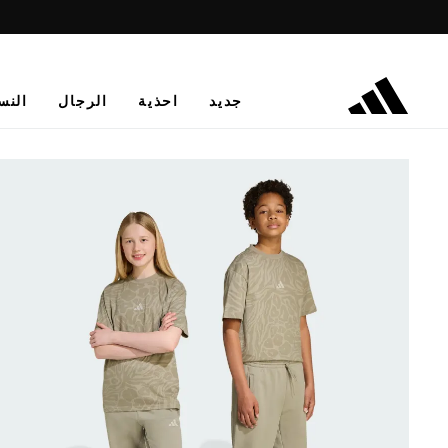
جديد
احذية
الرجال
النس