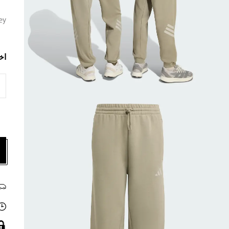
ey
اخ