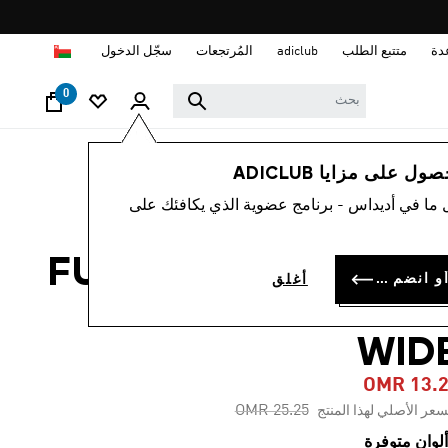
ا
دة
متتبع الطلب
adiclub
المُرتجعات
سجّل الدخول
0
أطفال
الملابس
 على مزايا ADICLUB
 ما في أديداس - برنامج عضوية الذي يكافئك على
-45%
بنطال للأطفال FUTURE
سجل الدخول أو انضم الآن
أغلق
ICONS 3-STRIPE
WID
OMR 13.
Price reduced from
to
OMR 25.25
سعر الأصلي لهذا المنتج