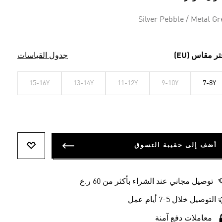
Silver Pebble / Metal Gr
تر مقاس (EU)
جدول القياسات
15-16Y
13-14Y
11-12Y
9-10Y
7-8Y
أضف إلى حقيبة التسوق
أضف إلى ل
توصيل مجاني عند الشراء بأكثر من 60 ر.ع
التوصيل خلال 5-7 أيام عمل
معاملات دفع آمنة