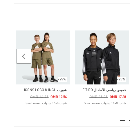
17.75
الرجال rtswear
-25%
-25%
ق
ميص رياضي للأطفال HOUSE OF TIRO
ش
ورت FUTURE ICONS LOGO 8-INCH
Price Reduced From
To
Price Reduced From
To
OMR 16.75
OMR 25.25
OMR 12.56
OMR 17.68
شباب 8-16 سنوات Sportswear
شباب 8-16 سنوات Sportswear