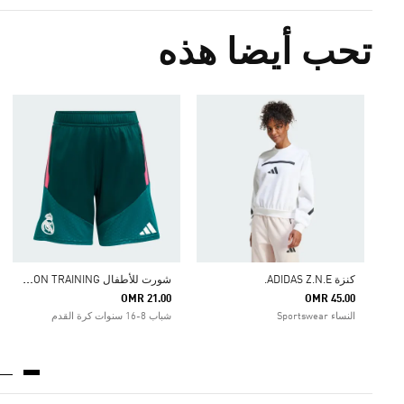
تحب أيضا هذه
ش
ورت للأطفال REAL MADRID 26/27 TIRO26 COMPETITION TRAINING
كنزة ADIDAS Z.N.E.
OMR 21.00
OMR 45.00
النساء Sportswear
شباب 8-16 سنوات كرة القدم