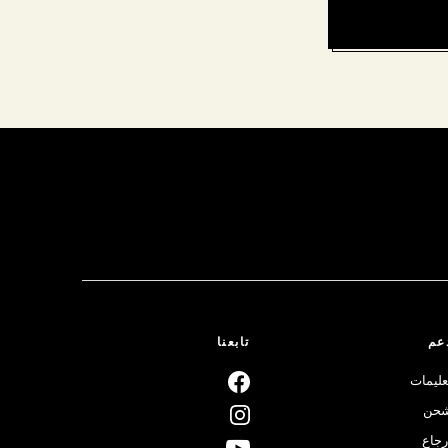
عم
تابعنا
عليمات
حن
رجاع