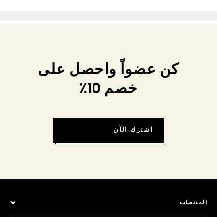
كن عضواً واحصل على
خصم 10٪
اشترك الآن
المنتجات