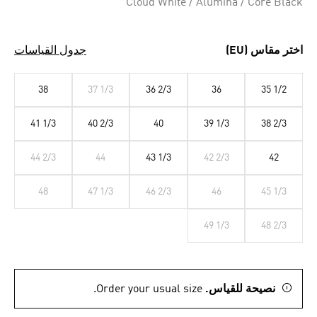
Cloud White / Alumina / Core Black
اختر مقاس (EU)
جدول القياسات
38
37 1/3
36 2/3
36
35 1/2
41 1/3
40 2/3
40
39 1/3
38 2/3
44 2/3
44
43 1/3
42 2/3
42
48
47 1/3
46 2/3
46
45 1/3
49 1/3
48 2/3
نصيحة للقياس.
Order your usual size.