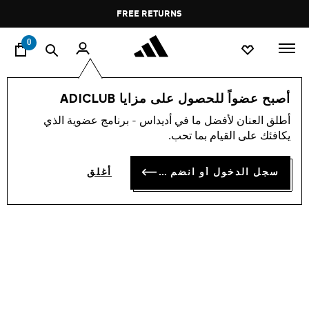
ا
Pause
FREE RETURNS
promotion
rotation
0
النساء
أحذية
أصبح عضواً للحصول على مزايا ADICLUB
أطلق العنان لأفضل ما في أديداس - برنامج عضوية الذي
حذاء SAMBA JANE
يكافئك على القيام بما تحب.
OMR 52.50
سجل الدخول أو انضم الآن
أغلق