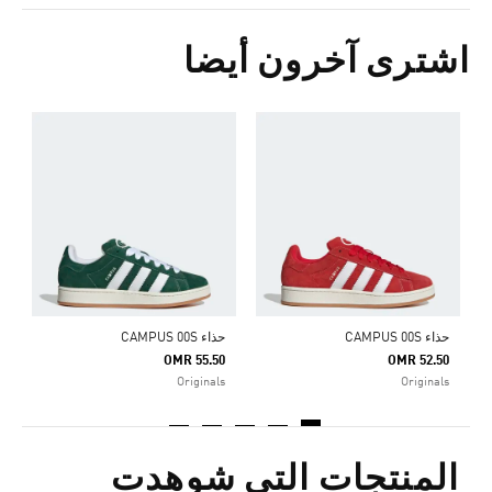
اشترى آخرون أيضا
ح
0
s
حذاء CAMPUS 00S
حذاء CAMPUS 00S
OMR 55.50
OMR 52.50
Originals
Originals
المنتجات التي شوهدت