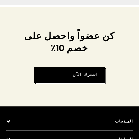
كن عضواً واحصل على
خصم 10٪
اشترك الآن
المنتجات