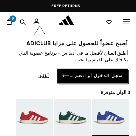
ا
Pause
FREE RETURNS
promotion
rotation
0
اسلوب حياة
العلامات التجارية
أوريجينالز
أحذية
أصبح عضواً للحصول على مزايا ADICLUB
أطلق العنان لأفضل ما في أديداس - برنامج عضوية الذي
حذاء CAMPUS 00S
يكافئك على القيام بما تحب.
OMR 55.50
سجل الدخول أو انضم الآن
أغلق
3 ألوان متوفرة