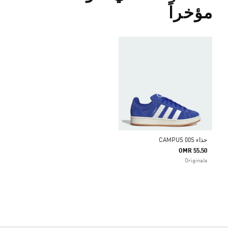
مؤخراً
حذاء CAMPUS 00S
OMR 55.50
Originals