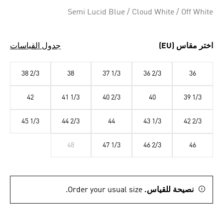
Selected
Semi Lucid Blue / Cloud White / Off White
اختر مقاس (EU)
جدول القياسات
38 2/3
38
37 1/3
36 2/3
36
42
41 1/3
40 2/3
40
39 1/3
45 1/3
44 2/3
44
43 1/3
42 2/3
48
47 1/3
46 2/3
46
نصيحة للقياس.
Order your usual size.