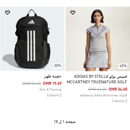
-20%
-45%
حقيبة ظهر
قميص بولو ADIDAS BY STELLA
MCCARTNEY TRUENATURE GOLF
Price Reduced From
To
OMR 26.25
OMR 19.69
Price Reduced From
To
OMR 63.00
OMR 34.65
Gym & Training
2 Colours
النساء adidas by Stella McCartney
2 Colours
صفحة
1 ل 18