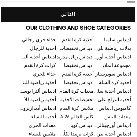
التالي
OUR CLOTHING AND SHOE CATEGORIES
اديداس سامبا
أحذية كرة القدم للرجال
حذاء جري رجالي
بدلات رياضية للرجال
اديداس تخفيضات
أحذية للرجال
اديداس أحذية أورجينالز
اديداس ريال مدريد
اديداس أحذية ألترا بوست للرجال
مجموعة الملابس الرياضية
اديداس تخفيضات للأطفال
كرات كرة القدم للرجال
اديداس سوبرستار
أحذية كرة القدم
حذاء للجري
أحذية كرة السلة
اديداس تخفيضات للرجال
أحذية رياضية للبنات
اديداس أحذية سامبا للنساء
معدات كرة القدم
اديداس ألترا بوست
أحذية التزلج على اللوح للرجال
تخفيضات الأحذية للرجال
أحذية رياضية للأطفال
كامبوس اديداس
ملابس كرة القدم
اديداس أديدازيرو معدات الجري
معدات التنس
كأس العالم FIFA 26™
أحذية للنساء
اديداس أورجينالز ملابس للنساء
اديداس كوبا
معدات الجري
اديداس أحذية تيريكس
كرات تريندا لكأس العالم FIFA 26™
ملابس للنساء