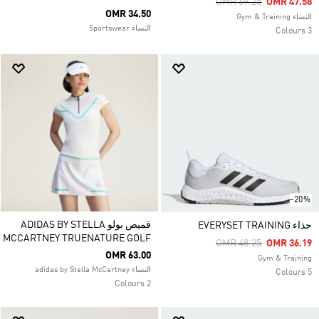
Price Reduced From
To
OMR 69.25
OMR 47.58
OMR 34.50
النساء Gym & Training
النساء Sportswear
3 Colours
-20%
قميص بولو ADIDAS BY STELLA
حذاء EVERYSET TRAINING
MCCARTNEY TRUENATURE GOLF
Price Reduced From
To
OMR 48.25
OMR 36.19
OMR 63.00
Gym & Training
النساء adidas by Stella McCartney
5 Colours
2 Colours