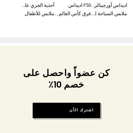
اديداس أورجينالز صنادل للنساء
F50 اديداس
أحذية الجري على الطرق الوعرة للرجال
ملابس السباحة للنساء
فرق كأس العالم FIFA 26™
ملابس للأطفال
كن عضواً واحصل على
خصم 10٪
اشترك الآن