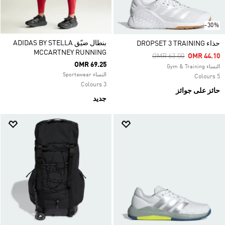
-30%
بنطال ضيّق ADIDAS BY STELLA
حذاء DROPSET 3 TRAINING
MCCARTNEY RUNNING
Price Reduced From
To
OMR 63.00
OMR 44.10
OMR 69.25
النساء Gym & Training
النساء Sportswear
5 Colours
3 Colours
حائز على جوائز
جديد