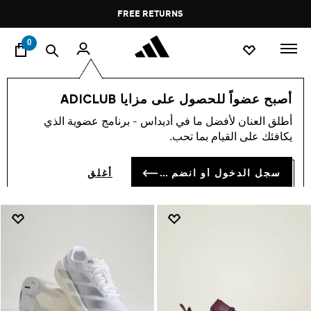
ا
Pause
FREE DELIVERY OVER 60 OMR
FREE RETURNS
promotion
rotation
0
Women Collection
النساء
أصبح عضواً للحصول على مزايا ADICLUB
WOMEN COLLECTION
أطلق العنان لأفضل ما في أديداس - برنامج عضوية الذي
(861)
يكافئك على القيام بما تحب.
فلتر و صنف
صور كبيرة
سجل الدخول أو انضم الآن
أغلق