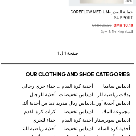
-60%
حمالة الصدر COREFLOW MEDIUM-
SUPPORT
Price Reduced From
To
OMR 25.25
OMR 10.10
النساء Gym & Training
صفحة
1 ل 1
OUR CLOTHING AND SHOE CATEGORIES
اديداس سامبا
أحذية كرة القدم للرجال
حذاء جري رجالي
بدلات رياضية للرجال
اديداس تخفيضات
أحذية للرجال
اديداس أحذية أورجينالز
اديداس ريال مدريد
اديداس أحذية ألترا بوست للرجال
مجموعة الملابس الرياضية
اديداس تخفيضات للأطفال
كرات كرة القدم للرجال
اديداس سوبرستار
أحذية كرة القدم
حذاء للجري
أحذية كرة السلة
اديداس تخفيضات للرجال
أحذية رياضية للبنات