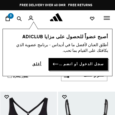
ا
Pause
FREE DELIVERY OVER 60 OMR
FREE RETURNS
promotion
rotation
0
الرياضات
تدريب
الملابس
أصبح عضواً للحصول على مزايا ADICLUB
حمالات صدر رياضية للتدريب
أطلق العنان لأفضل ما في أديداس - برنامج عضوية الذي
حمالات صدر رياضية للجيم
يكافئك على القيام بما تحب.
والتدريب
(3)
سجل الدخول أو انضم الآن
أغلق
فلتر و صنف
صور كبيرة