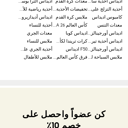
اديداس أحذية سامبا للنساء
معدات كرة القدم
اديداس ألترا بوست
أحذية التزلج على اللوح للرجال
تخفيضات الأحذية للرجال
أحذية رياضية للأطفال
كامبوس اديداس
ملابس كرة القدم
اديداس أديدازيرو معدات الجري
معدات التنس
كأس العالم FIFA 26™
أحذية للنساء
اديداس أورجينالز ملابس للنساء
اديداس كوبا
معدات الجري
اديداس أحذية تيريكس
كرات تريندا لكأس العالم FIFA 26™
ملابس للنساء
اديداس أورجينالز صنادل للنساء
F50 اديداس
أحذية الجري على الطرق الوعرة للرجال
ملابس السباحة للنساء
فرق كأس العالم FIFA 26™
ملابس للأطفال
كن عضواً واحصل على
خصم 10٪