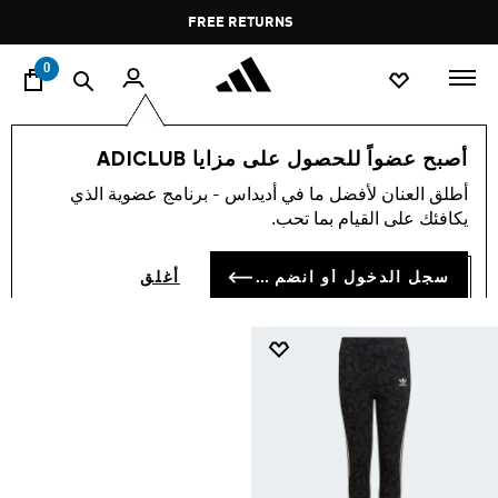
ا
Pause
FREE RETURNS
promotion
rotation
0
secretactivity
أصبح عضواً للحصول على مزايا ADICLUB
SECRETACTIVITY
أطلق العنان لأفضل ما في أديداس - برنامج عضوية الذي
(1)
يكافئك على القيام بما تحب.
فلتر و صنف
صور كبيرة
سجل الدخول أو انضم الآن
أغلق