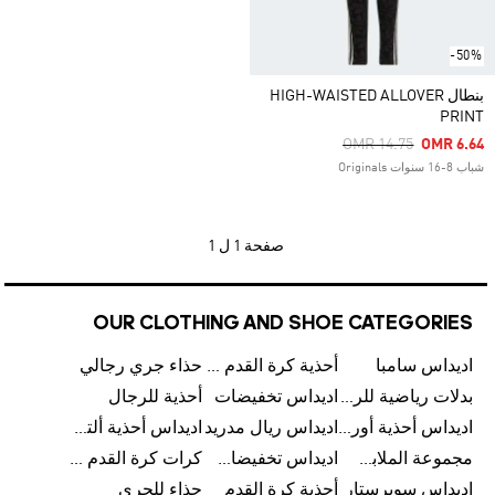
-50%
بنطال HIGH-WAISTED ALLOVER
PRINT
Price Reduced From
To
OMR 14.75
OMR 6.64
شباب 8-16 سنوات Originals
صفحة
1 ل 1
OUR CLOTHING AND SHOE CATEGORIES
اديداس سامبا
أحذية كرة القدم للرجال
حذاء جري رجالي
بدلات رياضية للرجال
اديداس تخفيضات
أحذية للرجال
اديداس أحذية أورجينالز
اديداس ريال مدريد
اديداس أحذية ألترا بوست للرجال
مجموعة الملابس الرياضية
اديداس تخفيضات للأطفال
كرات كرة القدم للرجال
اديداس سوبرستار
أحذية كرة القدم
حذاء للجري