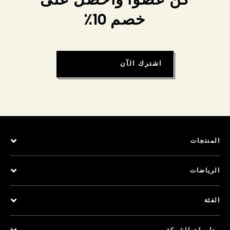
كن عضواً واحصل على
خصم 10٪
اشترك الآن
المنتجات
الرياضات
الفئة