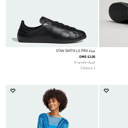
حذاء STAN SMITH LO PRO
OMR 63.00
Selected
النساء Originals
2 Colours