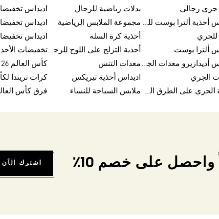
 جري رجالي
بدلات رياضية للرجال
اديداس تخفيضا
اديداس أحذية ألترا بوست للرجال
مجموعة الملابس الرياضية
اديداس تخفيضا
للجري
أحذية كرة السلة
اديداس تخفيضا
س ألترا بوست
أحذية التزلج على اللوح للرجال
تخفيضات الأحذي
اديداس أديدازيرو معدات الجري
معدات التنس
كأس العالم FIFA 26™
ت الجري
اديداس أحذية تيريكس
أحذية الجري على الطرق الوعرة للرجال
ملابس السباحة للنساء
فرق كأس العالم FA 26
واحصل على خصم 10٪
اشترك الآن