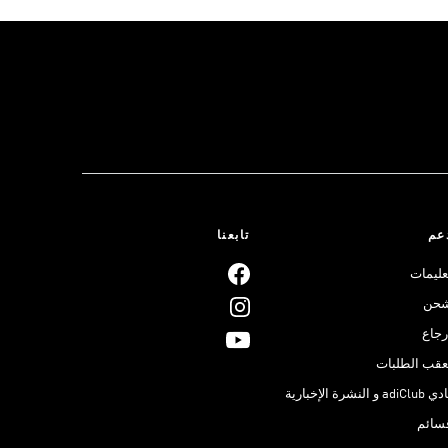
عم
تابعنا
عليمات
حن
رجاع
عقب الطلبات
adiClub و النشرة الإخبارية
سائم