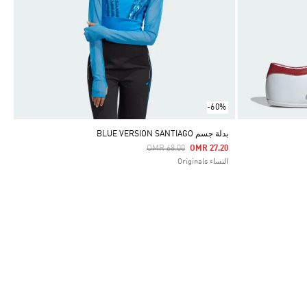
-60%
بدلة جسم BLUE VERSION SANTIAGO
Price Reduced From
To
OMR 68.00
OMR 27.20
النساء Originals