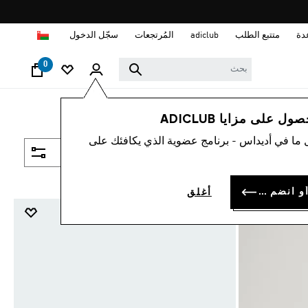
ا
دة
متتبع الطلب
adiclub
المُرتجعات
سجّل الدخول
0
 على مزايا ADICLUB
 ما في أديداس - برنامج عضوية الذي يكافئك على
فلتر و صنف
سجل الدخول أو انضم الآن
أغلق