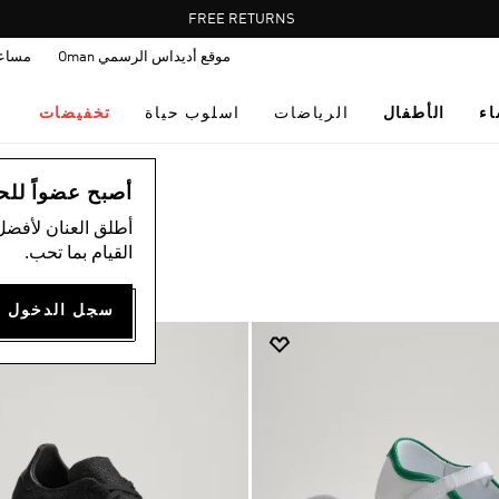
Pause
FREE RETURNS
promotion
موقع أديداس الرسمي Oman
مساع
rotation
اء
الأطفال
الرياضات
اسلوب حياة
تخفيضات
أصبح عضواً للحصول
أطلق العنان لأفضل
القيام بما تحب.