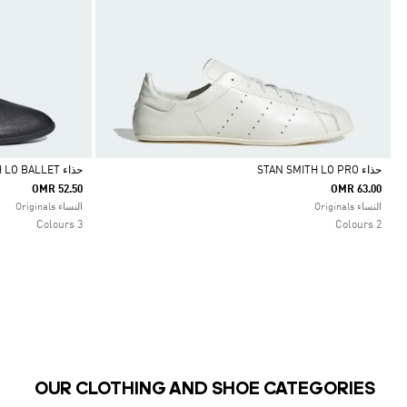
حذاء STAN SMITH LO PRO
حذاء STAN SMITH LO BALLET
OMR 52.50
OMR 63.00
Selected
Selected
النساء Originals
النساء Originals
3 Colours
2 Colours
OUR CLOTHING AND SHOE CATEGORIES