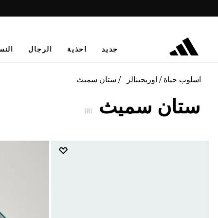
جديد
احذية
الرجال
النس
اسلوب حياة
اوريجينالز
ستان سميث
ستان سميث
(8)