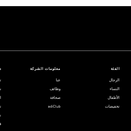
الفئة
معلومات الشركة
د
الرجال
عنا
ت
النساء
وظائف
ش
الأطفال
صحافة
ا
تخفيضات
adiClub
ت
نادي 
ق