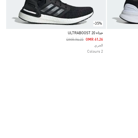
-35%
حذاء ULTRABOOST 20
Price Reduced From
To
OMR 94.25
OMR 61.26
Selected
الجري
2 Colours