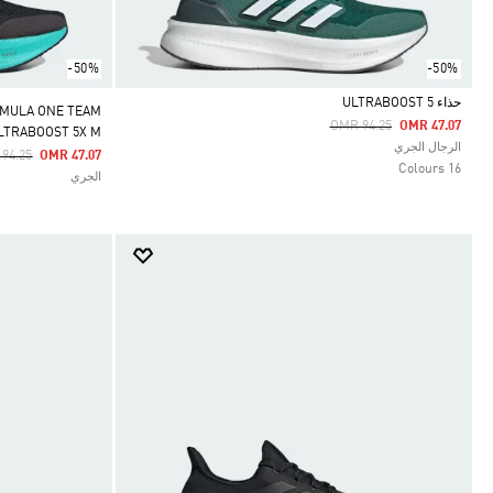
-50%
-50%
حذاء ULTRABOOST 5
RMULA ONE TEAM
Price Reduced From
To
OMR 94.25
OMR 47.07
LTRABOOST 5X M
Selected
الرجال الجري
e Reduced From
To
94.25
OMR 47.07
16 Colours
الجري