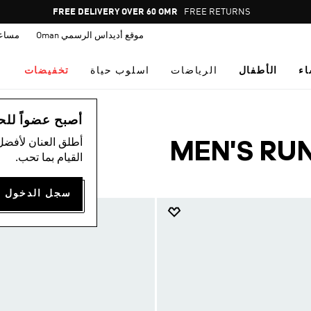
Pause
FREE RETURNS
promotion
موقع أديداس الرسمي Oman
مساع
rotation
اء
الأطفال
الرياضات
اسلوب حياة
تخفيضات
أصبح عضواً للحصول
أطلق العنان لأفضل
MEN'S RU
القيام بما تحب.