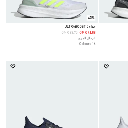
-45%
حذاء ULTRABOOST 5
Price Reduced From
To
OMR 83.75
OMR 41.88
Selected
الرجال الجري
16 Colours