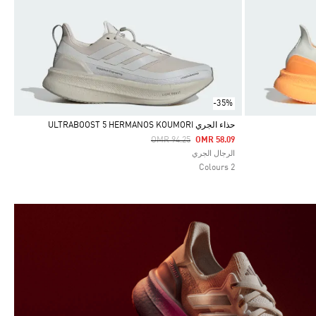
-35%
حذاء الجري ULTRABOOST 5 HERMANOS KOUMORI
Price Reduced From
To
OMR 94.25
OMR 58.09
Selected
الرجال الجري
2 Colours