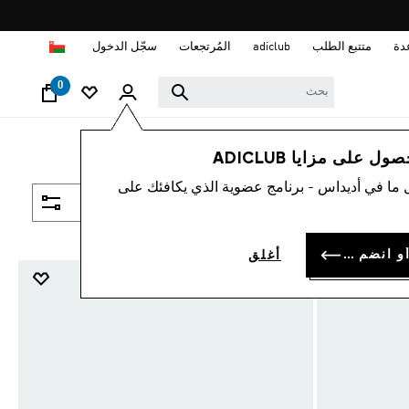
ا
دة
متتبع الطلب
adiclub
المُرتجعات
سجّل الدخول
0
 على مزايا ADICLUB
 ما في أديداس - برنامج عضوية الذي يكافئك على
فلتر و صنف
سجل الدخول أو انضم الآن
أغلق