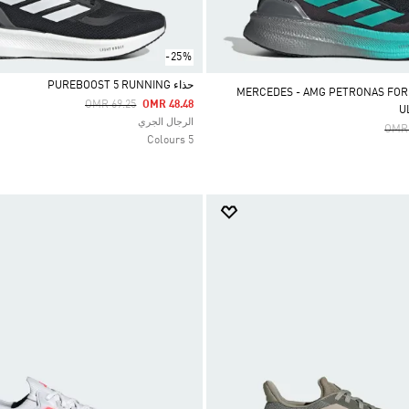
-25%
حذاء PUREBOOST 5 RUNNING
MERCEDES - AMG PETRONAS FO
Price Reduced From
To
OMR 69.25
OMR 48.48
U
Selected
الرجال الجري
Pric
OMR 
5 Colours