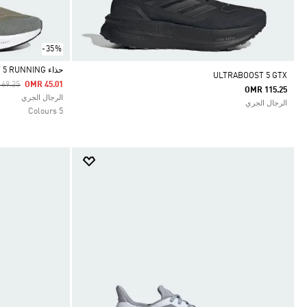
-35%
حذاء PUREBOOST 5 RUNNING
ULTRABOOST 5 GTX
e Reduced From
To
69.25
OMR 45.01
OMR 115.25
Selected
الرجال الجري
الرجال الجري
5 Colours