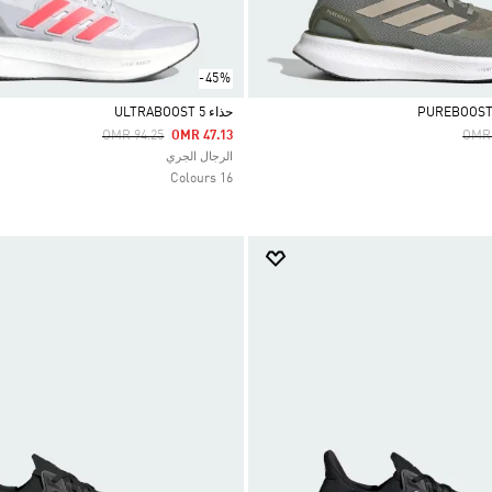
-45%
حذاء ULTRABOOST 5
Price Reduced From
To
Pric
OMR 94.25
OMR 47.13
OMR 
Selected
الرجال الجري
16 Colours