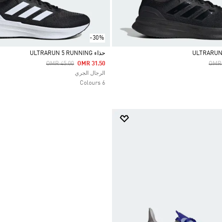
-30%
حذاء ULTRARUN 5 RUNNING
Price Reduced From
To
Pric
OMR 45.00
OMR 31.50
OMR 
Selected
الرجال الجري
6 Colours