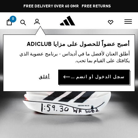
ا
Pause
FREE DELIVERY OVER 60 OMR
FREE RETURNS
promotion
rotation
0
أصبح عضواً للحصول على مزايا ADICLUB
أطلق العنان لأفضل ما في أديداس - برنامج عضوية الذي
يكافئك على القيام بما تحب.
سجل الدخول أو انضم الآن
أغلق