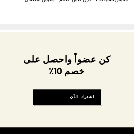
كن عضواً واحصل على
خصم 10٪
اشترك الآن