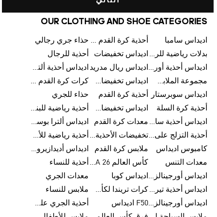
التالي
OUR CLOTHING AND SHOE CATEGORIES
اديداس سامبا
أحذية كرة القدم للرجال
حذاء جري رجالي
بدلات رياضية للرجال
اديداس تخفيضات
أحذية للرجال
اديداس أحذية أورجينالز
اديداس ريال مدريد
اديداس أحذية ألترا بوست للرجال
مجموعة الملابس الرياضية
اديداس تخفيضات للأطفال
كرات كرة القدم للرجال
اديداس سوبرستار
أحذية كرة القدم
حذاء للجري
أحذية كرة السلة
اديداس تخفيضات للرجال
أحذية رياضية للبنات
اديداس أحذية سامبا للنساء
معدات كرة القدم
اديداس ألترا بوست
أحذية التزلج على اللوح للرجال
تخفيضات الأحذية للرجال
أحذية رياضية للأطفال
كامبوس اديداس
ملابس كرة القدم
اديداس أديدازيرو معدات الجري
معدات التنس
كأس العالم FIFA 26™
أحذية للنساء
اديداس أورجينالز ملابس للنساء
اديداس كوبا
معدات الجري
اديداس أحذية تيريكس
كرات تريندا لكأس العالم FIFA 26™
ملابس للنساء
اديداس أورجينالز صنادل للنساء
F50 اديداس
أحذية الجري على الطرق الوعرة للرجال
ملابس السباحة للنساء
فرق كأس العالم FIFA 26™
ملابس للأطفال