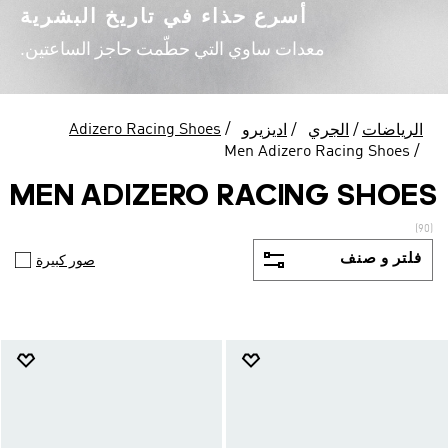
أسرع حذاء في تاريخ البشرية
معدات ساوي التي حطّمت حاجز الساعتين.
Adizero Racing Shoes
الرياضات
الجري
اديزيرو
Men Adizero Racing Shoes
MEN ADIZERO RACING SHOES
(90)
فلتر و صنف
صور كبيرة