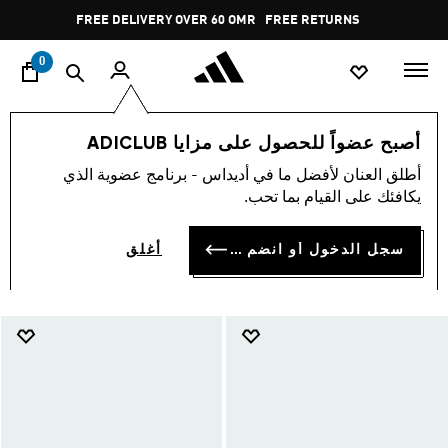
ا
Pause
FREE DELIVERY OVER 60 OMR
FREE RETURNS
promotion
rotation
0
الرياضات
الجري
4DFWD للجري
أصبح عضواً للحصول على مزايا ADICLUB
Men's 4DFWD Running
أطلق العنان لأفضل ما في أديداس - برنامج عضوية الذي
MEN'S 4DFWD RUNNING
يكافئك على القيام بما تحب.
(3)
سجل الدخول أو انضم الآن
أغلق
فلتر و صنف
صور كبيرة