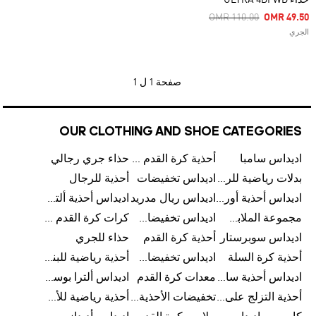
حذاء ULTRA 4DFWD
Price Reduced From
To
OMR 110.00
OMR 49.50
الجري
صفحة
1 ل 1
OUR CLOTHING AND SHOE CATEGORIES
اديداس سامبا
أحذية كرة القدم للرجال
حذاء جري رجالي
بدلات رياضية للرجال
اديداس تخفيضات
أحذية للرجال
اديداس أحذية أورجينالز
اديداس ريال مدريد
اديداس أحذية ألترا بوست للرجال
مجموعة الملابس الرياضية
اديداس تخفيضات للأطفال
كرات كرة القدم للرجال
اديداس سوبرستار
أحذية كرة القدم
حذاء للجري
أحذية كرة السلة
اديداس تخفيضات للرجال
أحذية رياضية للبنات
اديداس أحذية سامبا للنساء
معدات كرة القدم
اديداس ألترا بوست
أحذية التزلج على اللوح للرجال
تخفيضات الأحذية للرجال
أحذية رياضية للأطفال