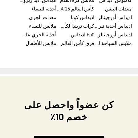
كامبوس اديداس
ملابس كرة القدم
اديداس أديدازيرو معدات الجري
معدات التنس
كأس العالم FIFA 26™
أحذية للنساء
اديداس أورجينالز ملابس للنساء
اديداس كوبا
معدات الجري
اديداس أحذية تيريكس
كرات تريندا لكأس العالم FIFA 26™
ملابس للنساء
اديداس أورجينالز صنادل للنساء
F50 اديداس
أحذية الجري على الطرق الوعرة للرجال
ملابس السباحة للنساء
فرق كأس العالم FIFA 26™
ملابس للأطفال
كن عضواً واحصل على
خصم 10٪