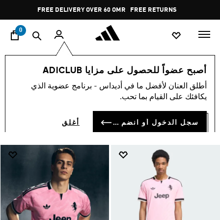
ا
Pause
FREE RETURNS
promotion
rotation
0
تشكيلات
ألبسة رياضية
قمصان يوفنتوس لكرة القدم
أصبح عضواً للحصول على مزايا ADICLUB
قمصان يوفنتوس
أطلق العنان لأفضل ما في أديداس - برنامج عضوية الذي
(75)
يكافئك على القيام بما تحب.
فلتر و صنف
صور كبيرة
سجل الدخول أو انضم الآن
أغلق