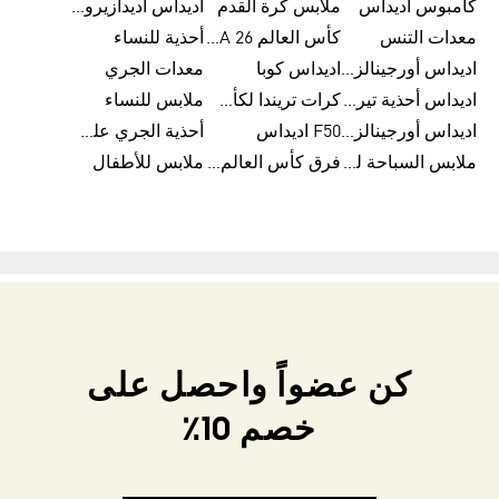
كامبوس اديداس
ملابس كرة القدم
اديداس أديدازيرو معدات الجري
معدات التنس
كأس العالم FIFA 26™
أحذية للنساء
اديداس أورجينالز ملابس للنساء
اديداس كوبا
معدات الجري
اديداس أحذية تيريكس
كرات تريندا لكأس العالم FIFA 26™
ملابس للنساء
اديداس أورجينالز صنادل للنساء
F50 اديداس
أحذية الجري على الطرق الوعرة للرجال
ملابس السباحة للنساء
فرق كأس العالم FIFA 26™
ملابس للأطفال
كن عضواً واحصل على
خصم 10٪