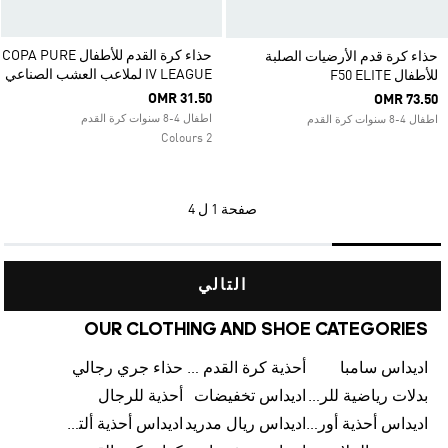
حذاء كرة القدم للأطفال COPA PURE
حذاء كرة قدم الأرضيات الصلبة
IV LEAGUE لملاعب العشب الصناعي
للأطفال F50 ELITE
OMR 31.50
OMR 73.50
اطفال 4-8 سنوات كرة القدم
اطفال 4-8 سنوات كرة القدم
2 Colours
صفحة
1 ل 4
التالي
OUR CLOTHING AND SHOE CATEGORIES
اديداس سامبا
أحذية كرة القدم للرجال
حذاء جري رجالي
بدلات رياضية للرجال
اديداس تخفيضات
أحذية للرجال
اديداس أحذية أورجينالز
اديداس ريال مدريد
اديداس أحذية ألترا بوست للرجال