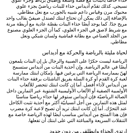
حذاء خاصًا بالبنات مع قصّة واسعة وإطباق برباط وجزء علوي
نسيجي. كذلك تقدّم أديداس حذاء للبنات رياضيّ بجزء علوي
محبوك مرن وقياس داعم شبيه بالجورب مع نعل مطاطي.
بالإضافة إلى ذلك يمكن أن تحتاج ابنتك لصندل صيفيّ بقالب واحد
مريح جدًا. كما يوجد أيضًا حذاء البنات بقصّة عادية مع أربطة مرنة
مع شريط لاصق في الجزء العلوي، كما أن الجزء العلوي مصنوع
من الجلد الصناعي مع بطانة قماشية ولسان شبكي ونعل
مطاطي.
لحياة مليئة بالرياضة والحركة مع أديداس
الرياضة ليست حكرًا على الصبية والرجال بل إن البنات يلمعون
أيضًا في عالم الرياضة. وإن أحذية البنات من أديداس ستسمح
لهنّ بممارسة الرياضة التي يرغبن فيها. بإمكان ابنتك ممارسة
لعبة كرة القدم أو كرة السلة بفريق الناشئات برفقة حذاء البنات
من أديداس لأداء أفضل. أما إن كانت ابنتك تتحضر للألعاب
الأولمبية الصفية أو الألعاب الأوليمبية الشتوية عبر التمارين داخل
الصالة الرياضيّة فإن أديداس ستوفر لها حذاء رياضيًا مناسبًا
لمثل هذه التمارين من أجل انسيابيّة أكثر مع أحذية تثبت الكاحل
عند التحرّك. أما إن كانت ابنتك تريد أن تصبح لاعبة كرة مضرب
فإن هذا المنتج من أديداس مناسب أيضًا لهذه الرياضة خاصة مع
التنقلات السريعة والمباغتة التي على ابنتك أن تفعلها.
ارتدي الحذاء وانطلقي من دون حدود