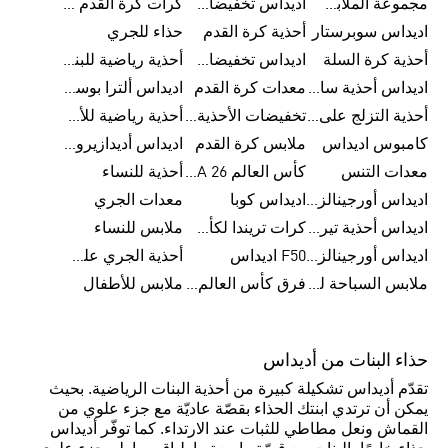
مجموعة الملابس الرياضية
اديداس تخفيضات للأطفال
كرات كرة القدم للرجال
اديداس سوبرستار
أحذية كرة القدم
حذاء للجري
أحذية كرة السلة
اديداس تخفيضات للرجال
أحذية رياضية للبنات
اديداس أحذية سامبا للنساء
معدات كرة القدم
اديداس ألترا بوست
أحذية التزلج على اللوح للرجال
تخفيضات الأحذية للرجال
أحذية رياضية للأطفال
كامبوس اديداس
ملابس كرة القدم
اديداس أديدازيرو معدات الجري
معدات التنس
كأس العالم FIFA 26™
أحذية للنساء
اديداس أورجينالز ملابس للنساء
اديداس كوبا
معدات الجري
اديداس أحذية تيريكس
كرات تريندا لكأس العالم FIFA 26™
ملابس للنساء
اديداس أورجينالز صنادل للنساء
F50 اديداس
أحذية الجري على الطرق الوعرة للرجال
ملابس السباحة للنساء
فرق كأس العالم FIFA 26™
ملابس للأطفال
حذاء البنات من أديداس
تقدّم أديداس تشكيلة كبيرة من أحذية البنات الرياضية. بحيث
يمكن أن ترتدي ابنتك الحذاء بقصّة عاديّة مع جزء علوي من
القماش ونعل مطاطي للثبات عند الارتداء. كما توفّر أديداس