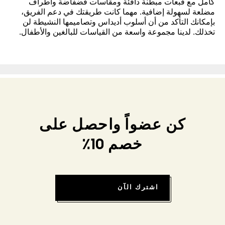
كامل مع قبعات مبطنة دافئة ومقاسات فضفاضة وأطراف
مضلعة لسهولة إضافية. مهما كانت طريقتك في دعم الفريق،
بإمكانك التأكد من أن أسلوب أديداس وتصاميمها النشيطة لن
تخذلك. لدينا مجموعة واسعة من القياسات للبالغين والأطفال.
كن عضواً واحصل على
خصم 10٪
اشترك الآن