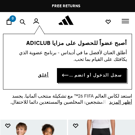
ا
Pause
FREE RETURNS
promotion
rotation
0
Germany
federations-football
world-cup
أصبح عضواً للحصول على مزايا ADICLUB
تشكيلة ألمانيا لكأس العالم FIFA
أطلق العنان لأفضل ما في أديداس - برنامج عضوية الذي
يكافئك على القيام بما تحب.
(48)
سجل الدخول أو انضم الآن
أغلق
فلتر و صنف
صور كبيرة
استعد لكأس العالم ‎™26 FIFA‏ مع تشكيلة منتخب ألمانيا. يجسد
أظهر المزيد
الطقم شغف المشجعين: المخلصين والمستعدين دائما للاحتفال.