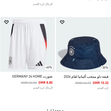
الرجال كرة القدم
-60%
-30%
شورت GERMANY 24 HOME
قبعة دلو منتخب ألمانيا لعام 2026
Price Reduced From
To
OMR 22.00
OMR 8.80
Price Reduced From
To
OMR 14.75
OMR 10.32
الرجال كرة القدم
كرة القدم
صفحة
1 ل 1