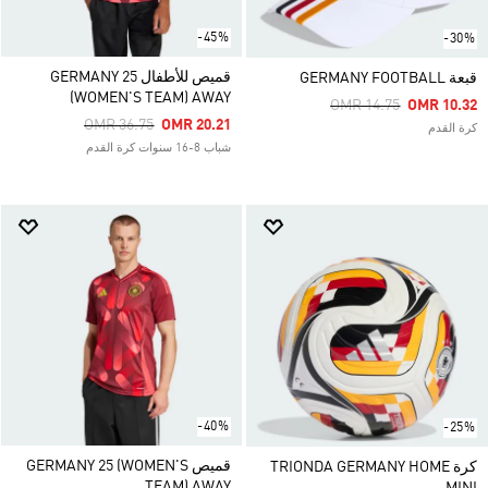
-45%
-30%
قميص للأطفال GERMANY 25
قبعة GERMANY FOOTBALL
(WOMEN'S TEAM) AWAY
Price Reduced From
To
OMR 14.75
OMR 10.32
Price Reduced From
To
OMR 36.75
OMR 20.21
كرة القدم
شباب 8-16 سنوات كرة القدم
-40%
-25%
قميص GERMANY 25 (WOMEN'S
كرة TRIONDA GERMANY HOME
TEAM) AWAY