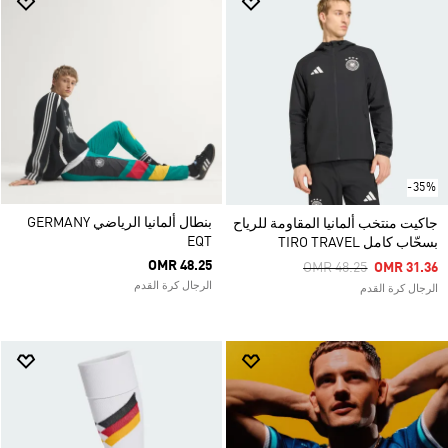
-35%
بنطال ألمانيا الرياضي GERMANY
جاكيت منتخب ألمانيا المقاومة للرياح
EQT
بسحّاب كامل TIRO TRAVEL
OMR 48.25
Price Reduced From
To
OMR 48.25
OMR 31.36
الرجال كرة القدم
الرجال كرة القدم