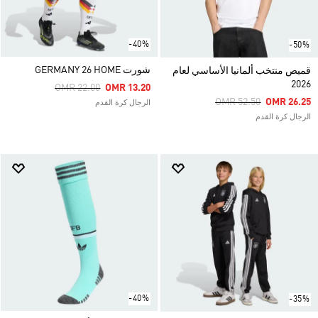
-40%
-50%
شورت GERMANY 26 HOME
قميص منتخب ألمانيا الأساسي لعام
2026
Price Reduced From
To
OMR 22.00
OMR 13.20
Price Reduced From
To
OMR 52.50
OMR 26.25
الرجال كرة القدم
الرجال كرة القدم
-40%
-35%