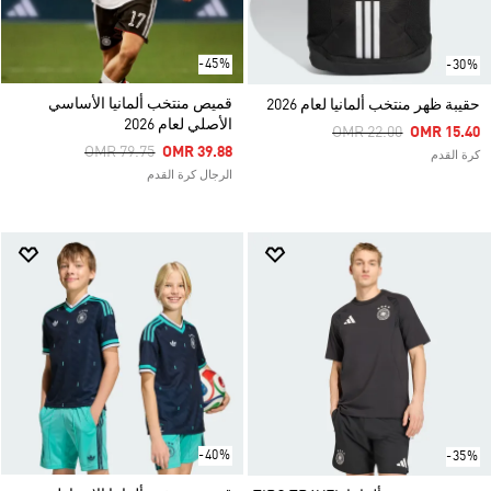
-45%
-30%
قميص منتخب ألمانيا الأساسي
حقيبة ظهر منتخب ألمانيا لعام 2026
الأصلي لعام 2026
Price Reduced From
To
OMR 22.00
OMR 15.40
Price Reduced From
To
OMR 79.75
OMR 39.88
كرة القدم
الرجال كرة القدم
-40%
-35%