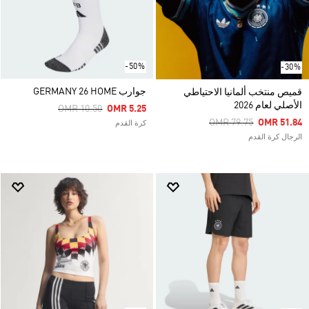
-50%
-30%
جوارب GERMANY 26 HOME
قميص منتخب ألمانيا الاحتياطي
الأصلي لعام 2026
Price Reduced From
To
OMR 10.50
OMR 5.25
Price Reduced From
To
OMR 79.75
OMR 51.84
كرة القدم
الرجال كرة القدم