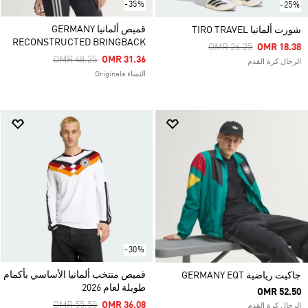
-35%
-25%
قميص ألمانيا GERMANY
شورت ألمانيا TIRO TRAVEL
RECONSTRUCTED BRINGBACK
Price Reduced From
To
OMR 26.25
OMR 18.38
Price Reduced From
To
OMR 48.25
OMR 31.36
الرجال كرة القدم
النساء Originals
-30%
قميص منتخب ألمانيا الأساسي بأكمام
جاكيت رياضية GERMANY EQT
طويلة لعام 2026
OMR 52.50
Price Reduced From
To
OMR 55.50
OMR 36.08
الرجال كرة القدم