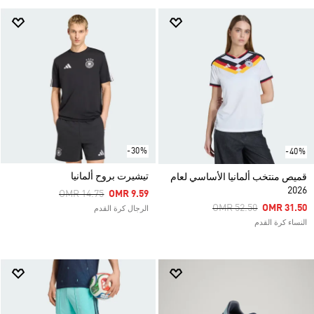
-30%
-40%
تيشيرت بروح ألمانيا
قميص منتخب ألمانيا الأساسي لعام
2026
Price Reduced From
To
OMR 14.75
OMR 9.59
Price Reduced From
To
OMR 52.50
OMR 31.50
الرجال كرة القدم
النساء كرة القدم