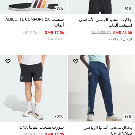
-35%
-30%
شبشب ADILETTE COMFORT 2.0
جاكيت النشيد الوطني الأساسي
ألمانيا
لمنتخب ألمانيا
Price Reduced From
To
OMR 26.25
OMR 17.06
Price Reduced From
To
OMR 55.50
OMR 36.08
Sportswear
الرجال كرة القدم
-30%
-35%
شورت منتخب ألمانيا DNA
بنطال منتخب ألمانيا الرياضي
ORIGINALS
Price Reduced From
To