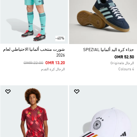
-40%
شورت منتخب ألمانيا الاحتياطي لعام
حذاء كرة اليد ألمانيا SPEZIAL
2026
OMR 52.50
Price Reduced From
To
OMR 22.00
OMR 13.20
الرجال Originals
4 Colours
الرجال كرة القدم