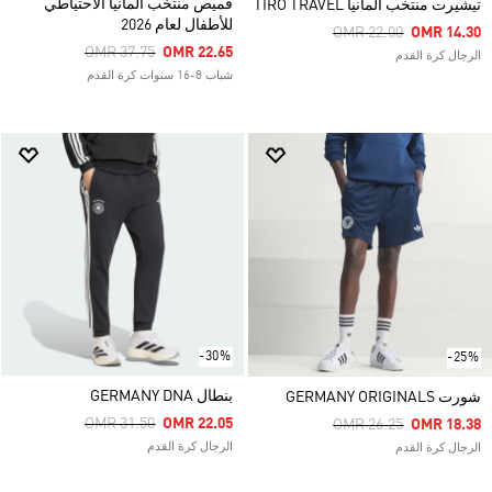
قميص منتخب ألمانيا الاحتياطي
تيشيرت منتخب ألمانيا TIRO TRAVEL
للأطفال لعام 2026
Price Reduced From
To
OMR 22.00
OMR 14.30
Price Reduced From
To
OMR 37.75
OMR 22.65
الرجال كرة القدم
شباب 8-16 سنوات كرة القدم
-30%
-25%
بنطال GERMANY DNA
شورت GERMANY ORIGINALS
Price Reduced From
To
OMR 31.50
OMR 22.05
Price Reduced From
To
OMR 26.25
OMR 18.38
الرجال كرة القدم
الرجال كرة القدم