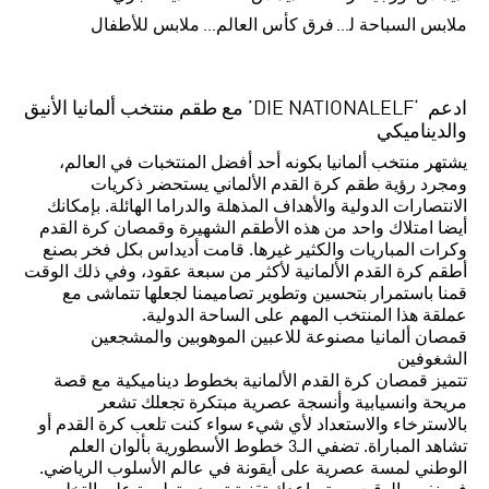
ملابس السباحة للنساء
فرق كأس العالم FIFA 26™
ملابس للأطفال
ادعم ‘DIE NATIONALELF’ مع طقم منتخب ألمانيا الأنيق
والديناميكي
يشتهر منتخب ألمانيا بكونه أحد أفضل المنتخبات في العالم،
ومجرد رؤية طقم كرة القدم الألماني يستحضر ذكريات
الانتصارات الدولية والأهداف المذهلة والدراما الهائلة. بإمكانك
أيضا امتلاك واحد من هذه الأطقم الشهيرة وقمصان كرة القدم
وكرات المباريات والكثير غيرها. قامت أديداس بكل فخر بصنع
أطقم كرة القدم الألمانية لأكثر من سبعة عقود، وفي ذلك الوقت
قمنا باستمرار بتحسين وتطوير تصاميمنا لجعلها تتماشى مع
عملقة هذا المنتخب المهم على الساحة الدولية.
قمصان ألمانيا مصنوعة للاعبين الموهوبين والمشجعين
الشغوفين
تتميز قمصان كرة القدم الألمانية بخطوط ديناميكية مع قصة
مريحة وانسيابية وأنسجة عصرية مبتكرة تجعلك تشعر
بالاسترخاء والاستعداد لأي شيء سواء كنت تلعب كرة القدم أو
تشاهد المباراة. تضفي الـ3 خطوط الأسطورية بألوان العلم
الوطني لمسة عصرية على أيقونة في عالم الأسلوب الرياضي.