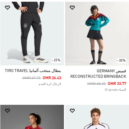
-25%
-30%
بنطال منتخب ألمانيا TIRO TRAVEL
قميص GERMANY
RECONSTRUCTED BRINGBACK
Price Reduced From
To
OMR 37.75
OMR 26.43
Price Reduced From
To
OMR 48.25
OMR 33.77
الرجال كرة القدم
النساء Originals