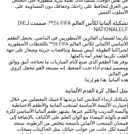
في نفس الوقت، ستساعدك تقنية تبريد متطورة على التخلص
من العرق لتحافظ على راحتك وجفافك دون المساومة على
الأسلوب المميز.
تشكيلة ألمانيا لكأس العالم FIFA ‏26™: صممت لـDIE
NATIONALELF
تكريما لقمصان الفائزين الأسطوريين في الماضي، يحتفل الطقم
الأساسي الألماني لكأس العالم FIFA ‏26™ باللحظات الأسطورية
لشراكتنا الطويلة. أبيض بسيط وتناقضات جريئة وشعار على جهة
القلب تكريما لفخر أمة بأكملها.
يوفر هذا الطقم الذي صنع لأيام المباريات ما تحتاجه. أنيق وواثق
ومصمم ليقدم أداء تحت الضغط، إنه مستعد لأهم محفل كروي
في العالم.
هذه ألمانيا. هذا هو إرثنا.
مثل أبطال كرة القدم الألمانية
بإمكانك ارتداء الملابس كما يرتديها لاعبينك المفضلين من خلال
إختيارت الألبسة الأساسية لمنتخب ألمانية والأطقم الاحتياطية
وألبسة التدريب والكثير غيرها. يشتهر طقم ألمانيا الأساسي لكرة
القدم بألوانه البيضاء مع ألوان العلم على الأكتاف. بالإضافة إلى
قمصان المنتخب الألماني بأنسجة تتخلص من الرطوبة، ستجد
ألبسة لكل جانب من جوانب حياتك، مثل الجاكيتات بسحاب