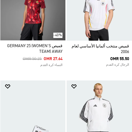
-40%
قميص GERMANY 25 (WOMEN'S
قميص منتخب ألمانيا الأساسي لعام
TEAM) AWAY
2006
Price Reduced From
To
OMR 50.25
OMR 27.64
OMR 55.50
الرجال كرة القدم
النساء كرة القدم