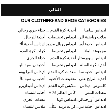
التالي
OUR CLOTHING AND SHOE CATEGORIES
اديداس سامبا
أحذية كرة القدم للرجال
حذاء جري رجالي
بدلات رياضية للرجال
اديداس تخفيضات
أحذية للرجال
اديداس أحذية أورجينالز
اديداس ريال مدريد
اديداس أحذية ألترا بوست للرجال
مجموعة الملابس الرياضية
اديداس تخفيضات للأطفال
كرات كرة القدم للرجال
اديداس سوبرستار
أحذية كرة القدم
حذاء للجري
أحذية كرة السلة
اديداس تخفيضات للرجال
أحذية رياضية للبنات
اديداس أحذية سامبا للنساء
معدات كرة القدم
اديداس ألترا بوست
أحذية التزلج على اللوح للرجال
تخفيضات الأحذية للرجال
أحذية رياضية للأطفال
كامبوس اديداس
ملابس كرة القدم
اديداس أديدازيرو معدات الجري
معدات التنس
كأس العالم FIFA 26™
أحذية للنساء
اديداس أورجينالز ملابس للنساء
اديداس كوبا
معدات الجري
اديداس أحذية تيريكس
كرات تريندا لكأس العالم FIFA 26™
ملابس للنساء