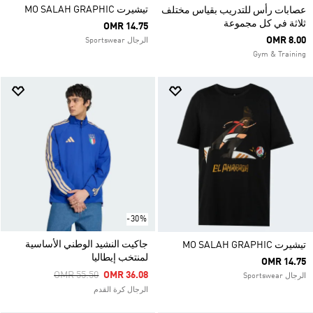
تيشيرت MO SALAH GRAPHIC
عصابات رأس للتدريب بقياس مختلف
ثلاثة في كل مجموعة
OMR 14.75
OMR 8.00
الرجال Sportswear
Gym & Training
-30%
جاكيت النشيد الوطني الأساسية
تيشيرت MO SALAH GRAPHIC
لمنتخب إيطاليا
OMR 14.75
Price Reduced From
To
OMR 55.50
OMR 36.08
الرجال Sportswear
الرجال كرة القدم