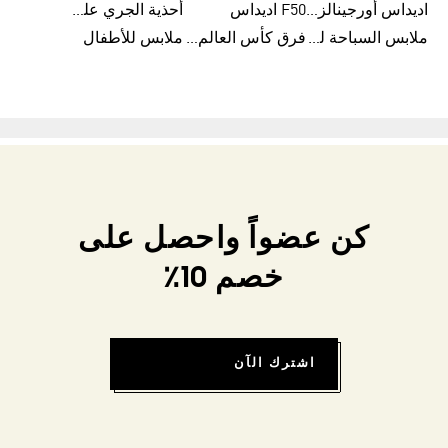
اديداس أورجينالز صنادل للنساء
F50 اديداس
أحذية الجري على الطرق الوعرة للرجال
ملابس السباحة للنساء
فرق كأس العالم FIFA 26™
ملابس للأطفال
كن عضواً واحصل على
خصم 10٪
اشترك الآن