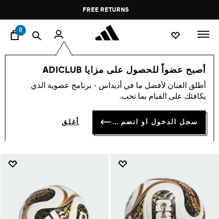
ا
Pause
FREE DELIVERY OVER 60 OMR
FREE RETURNS
promotion
rotation
0
FIFA Women's World Cup
world-cup
أصبح عضواً للحصول على مزايا ADICLUB
FIFA WOMEN'S WORLD CUP
أطلق العنان لأفضل ما في أديداس - برنامج عضوية الذي
يكافئك على القيام بما تحب.
(343)
سجل الدخول أو انضم الآن
أغلق
فلتر و صنف
صور كبيرة