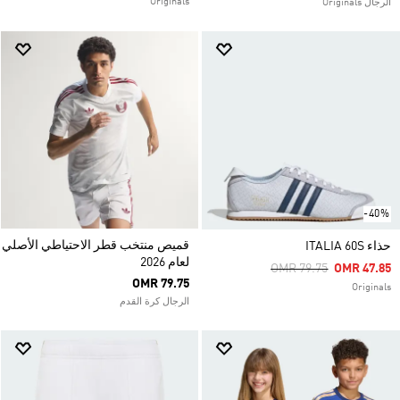
Originals
الرجال Originals
-40%
قميص منتخب قطر الاحتياطي الأصلي
حذاء ITALIA 60S
لعام 2026
Price Reduced From
To
OMR 79.75
OMR 47.85
OMR 79.75
Originals
الرجال كرة القدم