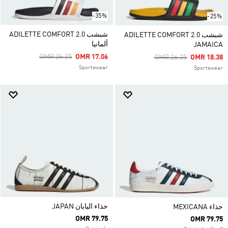
-35%
-25%
شبشب ADILETTE COMFORT 2.0
شبشب ADILETTE COMFORT 2.0
ألمانيا
JAMAICA
Price Reduced From
To
OMR 26.25
OMR 17.06
Price Reduced From
To
OMR 26.25
OMR 18.38
Sportswear
Sportswear
حذاء اليابان JAPAN
حذاء MEXICANA
OMR 79.75
OMR 79.75