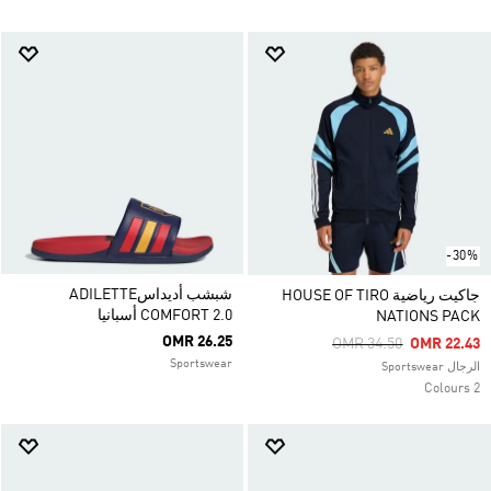
-30%
شبشب أديداسADILETTE
جاكيت رياضية HOUSE OF TIRO
COMFORT 2.0 أسبانيا
NATIONS PACK
OMR 26.25
Price Reduced From
To
OMR 34.50
OMR 22.43
Sportswear
الرجال Sportswear
2 Colours