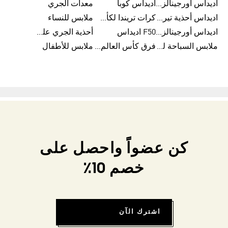
اديداس أورجينالز ملابس للنساء
اديداس كوبا
معدات الجري
اديداس أحذية تيريكس
كرات تريندا لكأس العالم FIFA 26™
ملابس للنساء
اديداس أورجينالز صنادل للنساء
F50 اديداس
أحذية الجري على الطرق الوعرة للرجال
ملابس السباحة للنساء
فرق كأس العالم FIFA 26™
ملابس للأطفال
كن عضواً واحصل على
خصم 10٪
اشترك الآن