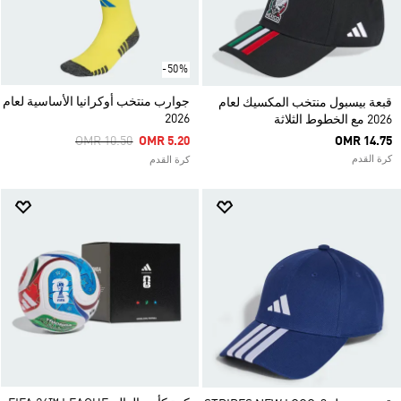
-50%
جوارب منتخب أوكرانيا الأساسية لعام
قبعة بيسبول منتخب المكسيك لعام
2026
2026 مع الخطوط الثلاثة
Price Reduced From
To
OMR 10.50
OMR 5.20
OMR 14.75
كرة القدم
كرة القدم