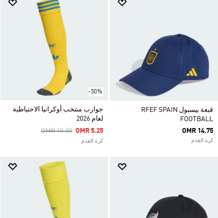
-50%
جوارب منتخب أوكرانيا الاحتياطية
قبعة بيسبول RFEF SPAIN
لعام 2026
FOOTBALL
Price Reduced From
To
OMR 10.50
OMR 5.25
OMR 14.75
كرة القدم
كرة القدم