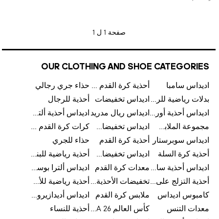
صفحة
1 ل 1
OUR CLOTHING AND SHOE CATEGORIES
اديداس سامبا
أحذية كرة القدم للرجال
حذاء جري رجالي
بدلات رياضية للرجال
اديداس تخفيضات
أحذية للرجال
اديداس أحذية أورجينالز
اديداس ريال مدريد
اديداس أحذية ألترا بوست للرجال
مجموعة الملابس الرياضية
اديداس تخفيضات للأطفال
كرات كرة القدم للرجال
اديداس سوبرستار
أحذية كرة القدم
حذاء للجري
أحذية كرة السلة
اديداس تخفيضات للرجال
أحذية رياضية للبنات
اديداس أحذية سامبا للنساء
معدات كرة القدم
اديداس ألترا بوست
أحذية التزلج على اللوح للرجال
تخفيضات الأحذية للرجال
أحذية رياضية للأطفال
كامبوس اديداس
ملابس كرة القدم
اديداس أديدازيرو معدات الجري
معدات التنس
كأس العالم FIFA 26™
أحذية للنساء