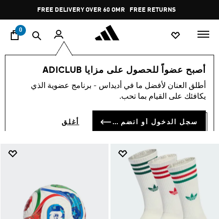
ا
Pause
FREE RETURNS
promotion
rotation
0
Accessories
null
world-cup
أصبح عضواً للحصول على مزايا ADICLUB
ACCESSORIES
أطلق العنان لأفضل ما في أديداس - برنامج عضوية الذي
(48)
يكافئك على القيام بما تحب.
فلتر و صنف
صور كبيرة
سجل الدخول أو انضم الآن
أغلق