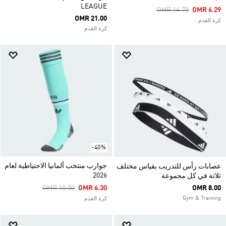
LEAGUE
Price Reduced From
To
OMR 14.75
OMR 6.29
OMR 21.00
كرة القدم
كرة القدم
-40%
جوارب منتخب ألمانيا الاحتياطية لعام
عصابات رأس للتدريب بقياس مختلف
2026
ثلاثة في كل مجموعة
Price Reduced From
To
OMR 10.50
OMR 6.30
OMR 8.00
Gym & Training
كرة القدم