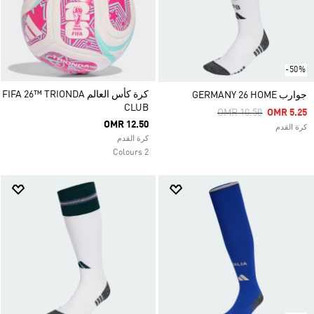
-50%
كرة كأس العالم FIFA 26™ TRIONDA
جوارب GERMANY 26 HOME
CLUB
Price Reduced From
To
OMR 10.50
OMR 5.25
OMR 12.50
كرة القدم
كرة القدم
2 Colours