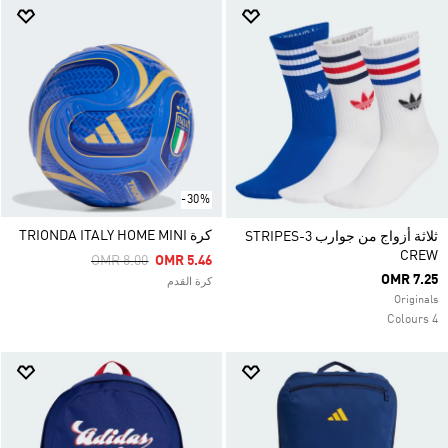
-30%
كرة TRIONDA ITALY HOME MINI
ثلاثة أزواج من جوارب 3-STRIPES
CREW
Price Reduced From
To
OMR 8.00
OMR 5.46
OMR 7.25
كرة القدم
Originals
4 Colours