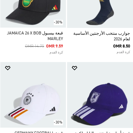
-30%
قبعة بيسبول JAMAICA 26 X BOB
جوارب منتخب الأرجنتين الأساسية
MARLEY
لعام 2026
Price Reduced From
To
OMR 14.75
OMR 9.59
OMR 8.50
كرة القدم
كرة القدم
-30%