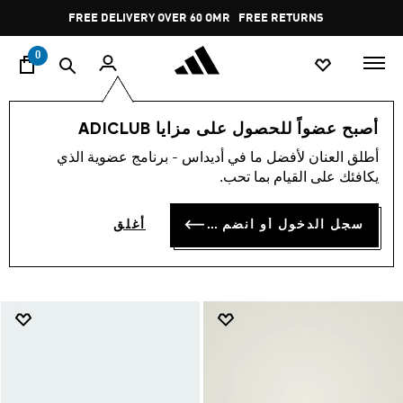
ا
Pause
FREE RETURNS
promotion
rotation
0
💗Color of the Season💗
Colours
تشكيلات
أصبح عضواً للحصول على مزايا ADICLUB
💗COLOR OF THE SEASON
أطلق العنان لأفضل ما في أديداس - برنامج عضوية الذي
يكافئك على القيام بما تحب.
💗
(216)
سجل الدخول أو انضم الآن
أغلق
فلتر و صنف
صور كبيرة