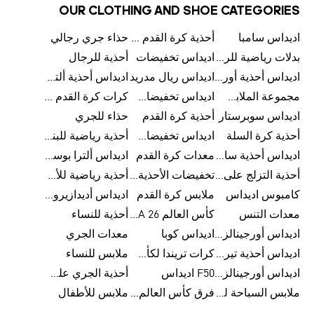
OUR CLOTHING AND SHOE CATEGORIES
اديداس سامبا
أحذية كرة القدم للرجال
حذاء جري رجالي
بدلات رياضية للرجال
اديداس تخفيضات
أحذية للرجال
اديداس أحذية أورجينالز
اديداس ريال مدريد
اديداس أحذية ألترا بوست للرجال
مجموعة الملابس الرياضية
اديداس تخفيضات للأطفال
كرات كرة القدم للرجال
اديداس سوبرستار
أحذية كرة القدم
حذاء للجري
أحذية كرة السلة
اديداس تخفيضات للرجال
أحذية رياضية للبنات
اديداس أحذية سامبا للنساء
معدات كرة القدم
اديداس ألترا بوست
أحذية التزلج على اللوح للرجال
تخفيضات الأحذية للرجال
أحذية رياضية للأطفال
كامبوس اديداس
ملابس كرة القدم
اديداس أديدازيرو معدات الجري
معدات التنس
كأس العالم FIFA 26™
أحذية للنساء
اديداس أورجينالز ملابس للنساء
اديداس كوبا
معدات الجري
اديداس أحذية تيريكس
كرات تريندا لكأس العالم FIFA 26™
ملابس للنساء
اديداس أورجينالز صنادل للنساء
F50 اديداس
أحذية الجري على الطرق الوعرة للرجال
ملابس السباحة للنساء
فرق كأس العالم FIFA 26™
ملابس للأطفال