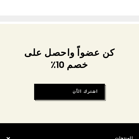
كن عضواً واحصل على
خصم 10٪
اشترك الآن
المنتجات