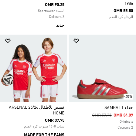
1986
OMR 90.25
OMR 55.50
النساء Sportswear
3 Colours
الرجال كرة القدم
جديد
-40%
قميص للأطفال ARSENAL 25/26
حذاء SAMBA LT
HOME
Price Reduced From
To
OMR 57.75
OMR 34.09
OMR 37.75
Originals
شباب 8-16 سنوات كرة القدم
2 Colours
MADE FOR THE FANS