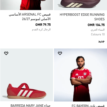
قميص ARSENAL FC الأساسي
HYPERBOOST EDGE RUNNING
الأصلي لموسم 26/27
SHOES
OMR 79.75
OMR 104.75
الرجال كرة القدم
النساء الجري
10 Colours
جديد
حذاء BARREDA MARY JANE
قميص نادي FC BAYERN