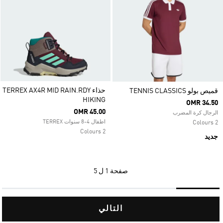
حذاء TERREX AX4R MID RAIN.RDY
قميص بولو TENNIS CLASSICS
HIKING
OMR 34.50
OMR 45.00
الرجال كرة المضرب
اطفال 4-8 سنوات TERREX
2 Colours
2 Colours
جديد
صفحة
1 ل 5
التالي