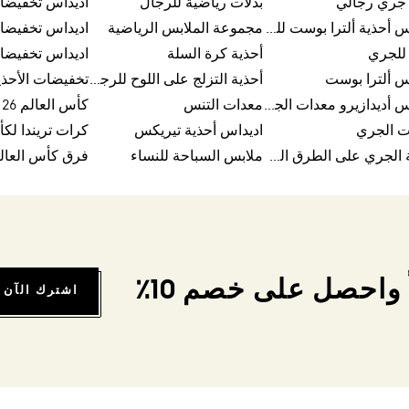
 جري رجالي
بدلات رياضية للرجال
اديداس تخفيضا
اديداس أحذية ألترا بوست للرجال
مجموعة الملابس الرياضية
اديداس تخفيضا
للجري
أحذية كرة السلة
اديداس تخفيضا
س ألترا بوست
أحذية التزلج على اللوح للرجال
تخفيضات الأحذي
اديداس أديدازيرو معدات الجري
معدات التنس
كأس العالم FIFA 26™
ت الجري
اديداس أحذية تيريكس
أحذية الجري على الطرق الوعرة للرجال
ملابس السباحة للنساء
فرق كأس العالم FA 26
واحصل على خصم 10٪
اشترك الآن