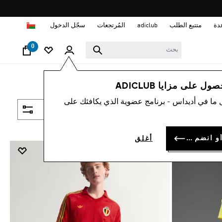
ا
دة
متتبع الطلب
adiclub
المُرتجعات
سجّل الدخول
0
 على مزايا ADICLUB
 ما في أديداس - برنامج عضوية الذي يكافئك على
فلتر و صنف
سجل الدخول أو انضم الآن
أغلق