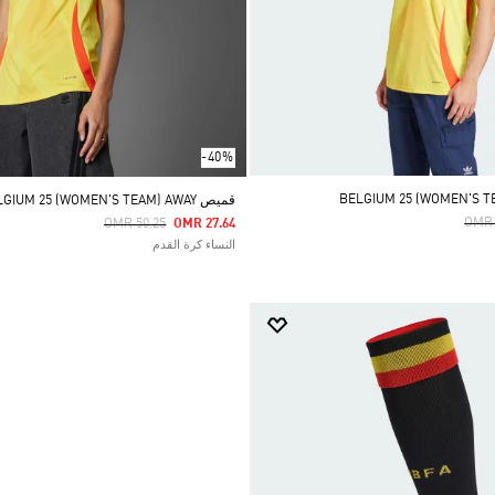
-40%
قميص BELGIUM 25 (WOMEN'S TEAM) AWAY
Pric
Price Reduced From
To
OMR 
OMR 50.25
OMR 27.64
النساء كرة القدم