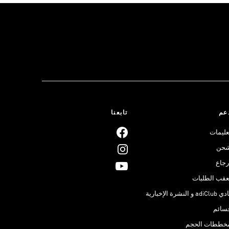
عم
تابعنا
عليمات
حن
رجاع
عقب الطلبات
adiClub و النشرة الإخبارية
سائم
خططات الحجم