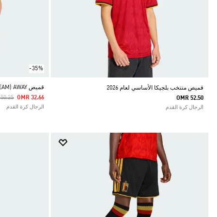
-35%
قميص BELGIUM 25 (WOMEN'S TEAM) AWAY
قميص منتخب بلجيكا الأساسي لعام 2026
e Reduced From
To
50.25
OMR 32.66
OMR 52.50
الرجال كرة القدم
الرجال كرة القدم