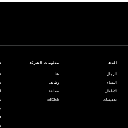
الفئة
معلومات الشركة
د
الرجال
عنا
ت
النساء
وظائف
ش
الأطفال
صحافة
ا
تخفيضات
adiClub
ت
نادي 
ق
م