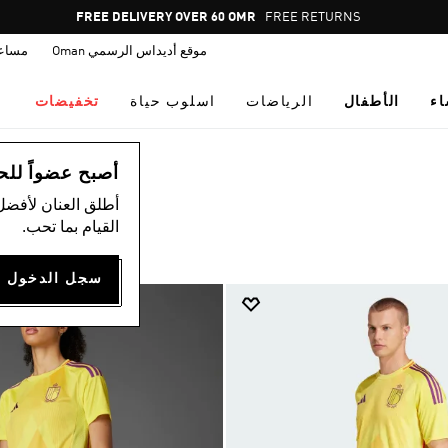
Pause
FREE DELIVERY OVER 60 OMR
FREE RETURNS
promotion
موقع أديداس الرسمي Oman
مساع
rotation
اء
الأطفال
الرياضات
اسلوب حياة
تخفيضات
أصبح عضواً للحصول
أطلق العنان لأفضل
القيام بما تحب.