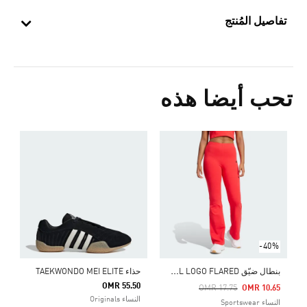
تفاصيل المُنتج
تحب أيضا هذه
Price Reduced From
To
0
ال
-40%
ب
نطال ضيّق ESSENTIALS SMALL LOGO FLARED
حذاء TAEKWONDO MEI ELITE
OMR 55.50
Price Reduced From
To
OMR 17.75
OMR 10.65
النساء Originals
النساء Sportswear