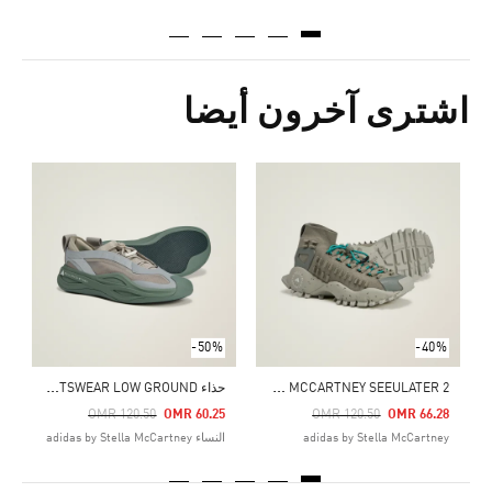
اشترى آخرون أيضا
Price Reduced From
To
6
ال
-50%
-40%
A
DIDAS BY STELLA MCCARTNEY SEEULATER 2
ح
ذاء ADIDAS BY STELLA MCCARTNEY SPORTSWEAR LOW GROUND
Price Reduced From
To
Price Reduced From
To
OMR 120.50
OMR 60.25
OMR 120.50
OMR 66.28
adidas by Stella McCartney
النساء adidas by Stella McCartney