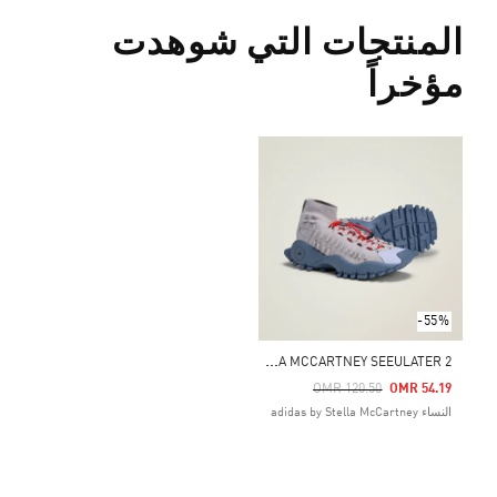
المنتجات التي شوهدت
مؤخراً
-55%
A
DIDAS BY STELLA MCCARTNEY SEEULATER 2
Price Reduced From
To
OMR 120.50
OMR 54.19
النساء adidas by Stella McCartney