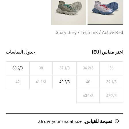
Selected
Glory Grey / Tech Ink / Active Red
اختر مقاس (EU)
جدول القياسات
38 2/3
38
37 1/3
36 2/3
36
42
41 1/3
40 2/3
40
39 1/3
43 1/3
42 2/3
نصيحة للقياس.
Order your usual size.