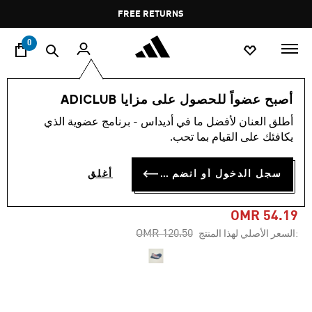
ا
Pause
FREE RETURNS
promotion
rotation
0
النساء
أحذية
أصبح عضواً للحصول على مزايا ADICLUB
أطلق العنان لأفضل ما في أديداس - برنامج عضوية الذي
-55%
يكافئك على القيام بما تحب.
ADIDAS BY STELLA
سجل الدخول أو انضم الآن
أغلق
MCCARTNEY SEEULATER 2
OMR 54.19
Price reduced from
to
OMR 120.50
:السعر الأصلي لهذا المنتج