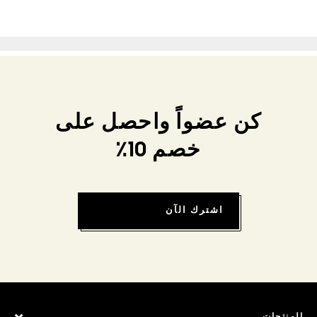
كن عضواً واحصل على
خصم 10٪
اشترك الآن