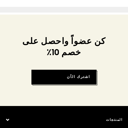
كن عضواً واحصل على
خصم 10٪
اشترك الآن
المنتجات