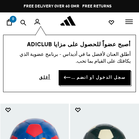
ا
Pause
FREE RETURNS
promotion
rotation
0
Accessories Under 20 KWD
Shop By Price
أصبح عضواً للحصول على مزايا ADICLUB
ACCESSORIES UNDER 20
أطلق العنان لأفضل ما في أديداس - برنامج عضوية الذي
يكافئك على القيام بما تحب.
KWD
(936)
سجل الدخول أو انضم الآن
أغلق
فلتر و صنف
صور كبيرة