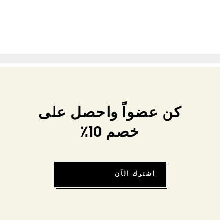
كن عضواً واحصل على
خصم 10٪
اشترك الآن