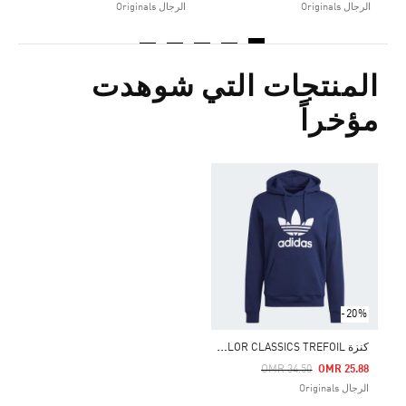
الرجال Originals
الرجال Originals
المنتجات التي شوهدت
مؤخراً
-20%
ك
نزة ADICOLOR CLASSICS TREFOIL
Price Reduced From
To
OMR 34.50
OMR 25.88
الرجال Originals