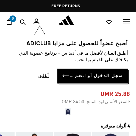
ا
Pause
FREE RETURNS
promotion
rotation
0
الرجال
ملابس
أصبح عضواً للحصول على مزايا ADICLUB
أطلق العنان لأفضل ما في أديداس - برنامج عضوية الذي
-20%
يكافئك على القيام بما تحب.
كنزة ADICOLOR CLASSICS
سجل الدخول أو انضم الآن
أغلق
TREFOIL
OMR 25.88
Price reduced from
to
OMR 34.50
:السعر الأصلي لهذا المنتج
4 ألوان متوفرة