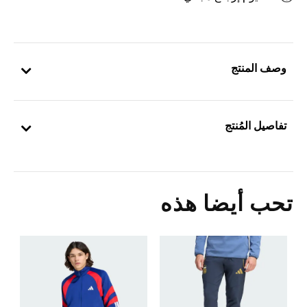
وصف المنتج
تفاصيل المُنتج
تحب أيضا هذه
ت
Price Reduced From
To
8
ا