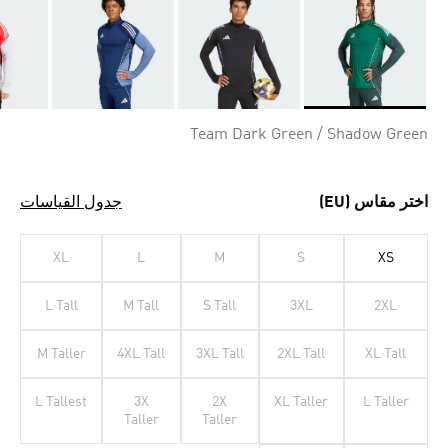
Selected
Team Dark Green / Shadow Green
اختر مقاس (EU)
جدول القياسات
XL
L
M
S
XS
L Tall
M Tall
S Tall
3XL
2XL
M Taller
4XL Tall
3XL Tall
2XL Tall
XL Tall
L Tallest
3X
2X
XL Taller
L Taller
Taller
Taller