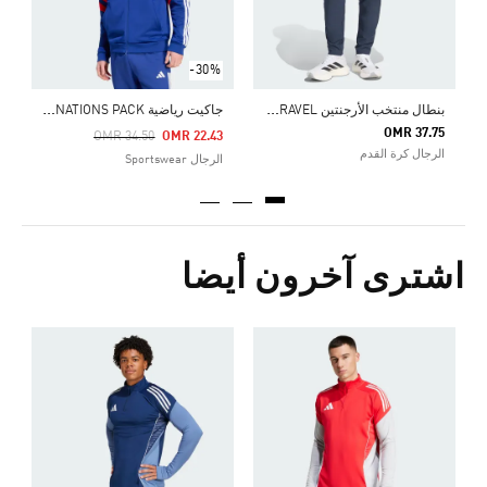
-30%
ب
نطال منتخب الأرجنتين TIRO TRAVEL
ج
اكيت رياضية HOUSE OF TIRO NATIONS PACK
OMR 37.75
Price Reduced From
To
OMR 34.50
OMR 22.43
الرجال كرة القدم
الرجال Sportswear
اشترى آخرون أيضا
Price Reduced From
To
7
ا