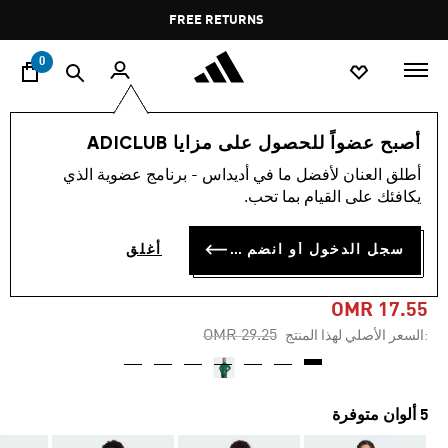
ا
Pause
FREE RETURNS
promotion
rotation
0
الرجال
ملابس
أصبح عضواً للحصول على مزايا ADICLUB
أطلق العنان لأفضل ما في أديداس - برنامج عضوية الذي
-40%
يكافئك على القيام بما تحب.
سُترة تدريب TIRO 25
سجل الدخول أو انضم الآن
أغلق
COMPETITION
OMR 17.55
Price reduced from
to
OMR 29.25
:السعر الأصلي لهذا المنتج
5 ألوان متوفرة