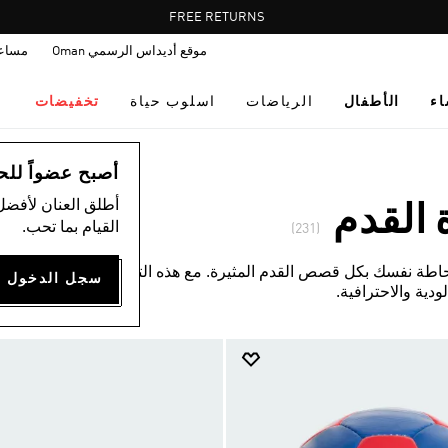
Pause
FREE RETURNS
promotion
موقع أديداس الرسمي Oman
مساع
rotation
اء
الأطفال
الرياضات
اسلوب حياة
تخفيضات
أصبح عضواً للحصول
أطلق العنان لأفضل
القدم
القيام بما تحب.
(231)
ة نفسك بكل قصص القدم المثيرة. مع هذه التشكيلة المتألقة
دية والاحترافية.