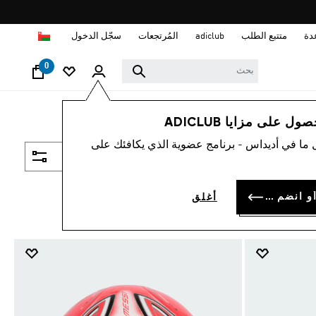
ا
دة
متتبع الطلب
adiclub
المُرتجعات
سجّل الدخول
0
 على مزايا ADICLUB
 ما في أديداس - برنامج عضوية الذي يكافئك على
فلتر و صنف
سجل الدخول أو انضم الآن
أغلق