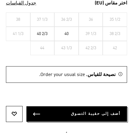
اختر مقاس (EU)
جدول القياسات
38
37 1/3
36 2/3
36
35 1/2
41 1/3
40 2/3
40
39 1/3
38 2/3
44
43 1/3
42 2/3
42
نصيحة للقياس.
Order your usual size.
أضف إلى حقيبة التسوق
أضف إلى