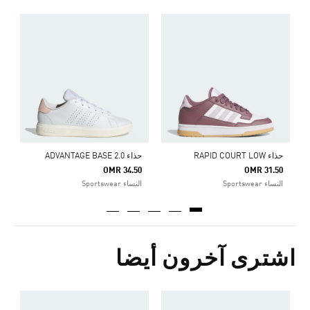
ح
Price Reduced From
To
1
ا
حذاء RAPID COURT LOW
حذاء ADVANTAGE BASE 2.0
OMR 34.50
OMR 31.50
النساء Sportswear
النساء Sportswear
اشترى آخرون أيضا