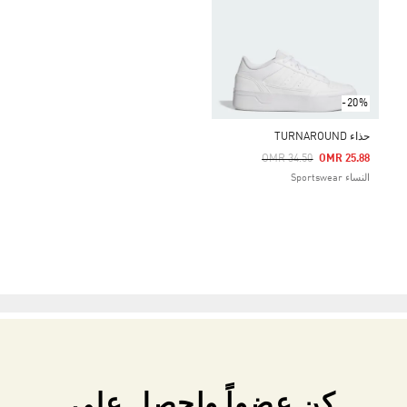
-20%
حذاء TURNAROUND
Price Reduced From
To
OMR 34.50
OMR 25.88
النساء Sportswear
كن عضواً واحصل على