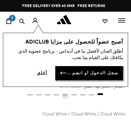
ا
Pause
FREE DELIVERY OVER 60 OMR
FREE RETURNS
promotion
rotation
0
النساء
أحذية
أصبح عضواً للحصول على مزايا ADICLUB
أطلق العنان لأفضل ما في أديداس - برنامج عضوية الذي
-20%
يكافئك على القيام بما تحب.
حذاء TURNAROUND
سجل الدخول أو انضم الآن
أغلق
OMR 25.88
Price reduced from
to
OMR 34.50
:السعر الأصلي لهذا المنتج
Cloud White / Cloud White / Cloud White