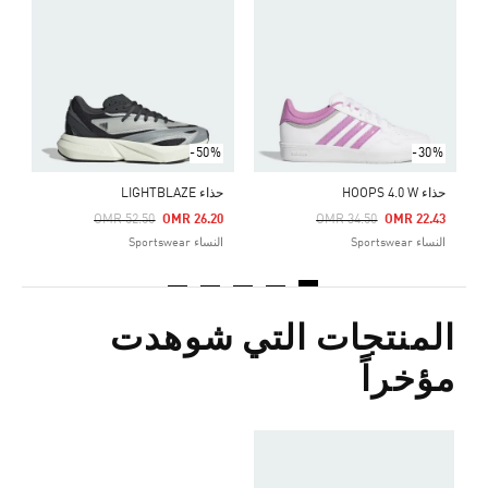
ح
Price Reduced From
To
5
ا
-50%
-30%
حذاء HOOPS 4.0 W
حذاء LIGHTBLAZE
Price Reduced From
To
Price Reduced From
To
OMR 52.50
OMR 26.20
OMR 34.50
OMR 22.43
النساء Sportswear
النساء Sportswear
المنتجات التي شوهدت
مؤخراً