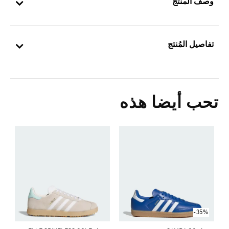
وصف المنتج
تفاصيل المُنتج
تحب أيضا هذه
ح
Price Reduced From
To
8
s
-35%