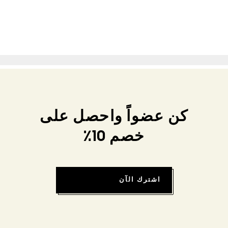
كن عضواً واحصل على
خصم 10٪
اشترك الآن