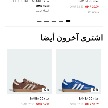
ح
ذاء GAZELLE SPIKELESS GOLF
حذاء SAMBA OG
OMR 55.50
Price Reduced From
To
OMR 52.50
OMR 34.09
النساء غولف
Originals
اشترى آخرون أيضا
ح
Price Reduced From
To
8
s
-30%
-35%
حذاء SAMBA OG
حذاء SAMBA OG
Price Reduced From
To
Pric
OMR 52.50
OMR 36.72
OMR 52.50
OMR 34.09