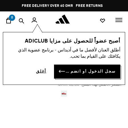
ا
Pause
FREE DELIVERY OVER 60 OMR
FREE RETURNS
promotion
rotation
0
اسلوب حياة
العلامات التجارية
أوريجينالز
أحذية
أصبح عضواً للحصول على مزايا ADICLUB
أطلق العنان لأفضل ما في أديداس - برنامج عضوية الذي
-30%
يكافئك على القيام بما تحب.
حذاء SAMBA OG
سجل الدخول أو انضم الآن
أغلق
OMR 36.72
Price reduced from
to
OMR 52.50
:السعر الأصلي لهذا المنتج