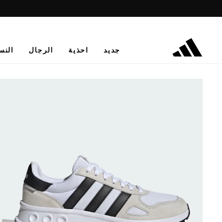
جديد
احذية
الرجال
النس