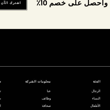
واحصل على خصم 10٪
اشترك الآن
الفئة
معلومات الشركة
د
الرجال
عنا
ت
النساء
وظائف
ش
الأطفال
صحافة
ا