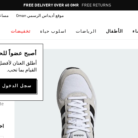
Pause
FREE DELIVERY OVER 60 OMR
FREE RETURNS
promotion
موقع أديداس الرسمي Oman
مساع
rotation
اء
الأطفال
الرياضات
اسلوب حياة
تخفيضات
ال
أصبح عضواً للحصول
أطلق العنان لأفضل
حذ
القيام بما تحب.
00
3 ألوان متوفرة
te
اخ