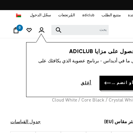
ا
دة
متتبع الطلب
adiclub
المُرتجعات
سجّل الدخول
0
رجال
أحذية
 على مزايا ADICLUB
 ما في أديداس - برنامج عضوية الذي يكافئك على
اء RUN 84
OMR 42.
سجل الدخول أو انضم الآن
أغلق
Cloud White / Core Black / Crystal Whi
تر مقاس (EU)
جدول القياسات