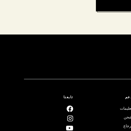
عم
تابعنا
عليمات
حن
رجاع