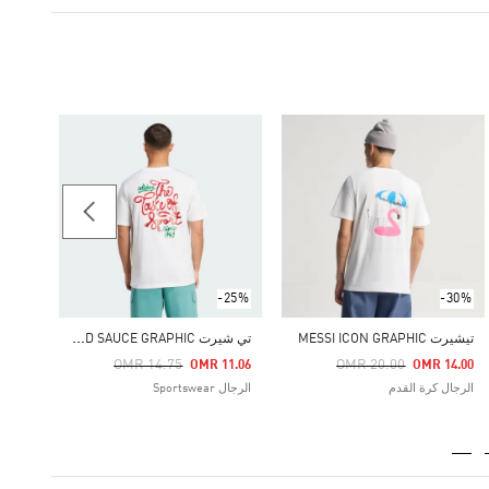
-20%
حذاء ULTIMASHOW 2.0
Price Reduced From
To
21.94
الرجال rtswear
-25%
-30%
ت
ي شيرت FOOD SAUCE GRAPHIC
تيشيرت MESSI ICON GRAPHIC
Price Reduced From
To
Price Reduced From
To
OMR 14.75
OMR 20.00
OMR 11.06
OMR 14.00
الرجال كرة القدم
الرجال Sportswear