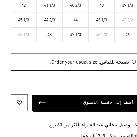
42
41 1/3
40 2/3
40
39 1/3
45 1/3
44 2/3
44
43 1/3
42 2/3
49 1/3
48
47 1/3
46 2/3
46
نصيحة للقياس.
Order your usual size.
أضف إلى حقيبة التسوق
أضف إلى ل
توصيل مجاني عند الشراء بأكثر من 60 ر.ع
التوصيل خلال 5-7 أيام عمل