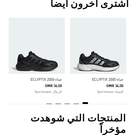
اشترى آخرون أيضا
ح
0
ا
حذاء ECLYPTIX 2000
حذاء ECLYPTIX 2000
OMR 34.50
OMR 34.50
النساء Sportswear
الرجال Sportswear
المنتجات التي شوهدت
مؤخراً