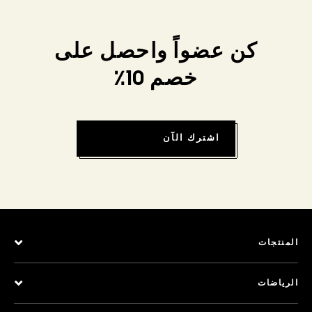
كن عضواً واحصل على
خصم 10٪
اشترك الآن
المنتجات
الرياضات