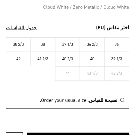
Selected
Cloud White / Zero Metalic / Cloud White
اختر مقاس (EU)
جدول القياسات
38 2/3
38
37 1/3
36 2/3
36
42
41 1/3
40 2/3
40
39 1/3
44
43 1/3
42 2/3
نصيحة للقياس.
Order your usual size.