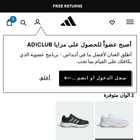
ا
Pause
FREE RETURNS
promotion
rotation
0
النساء
أحذية
أصبح عضواً للحصول على مزايا ADICLUB
أطلق العنان لأفضل ما في أديداس - برنامج عضوية الذي
حذاء ECLYPTIX 2000
يكافئك على القيام بما تحب.
OMR 34.50
سجل الدخول أو انضم الآن
أغلق
2 ألوان متوفرة