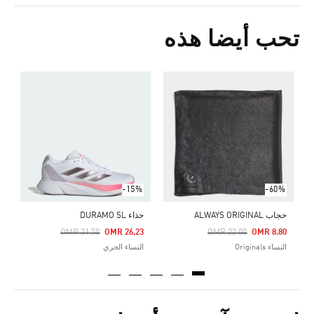
تحب أيضا هذه
ش
Price Reduced From
To
5
ا
-15%
-60%
حجاب ALWAYS ORIGINAL
حذاء DURAMO SL
Price Reduced From
To
Price Reduced From
To
OMR 31.50
OMR 26.23
OMR 22.00
OMR 8.80
النساء Originals
النساء الجري