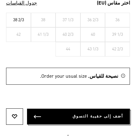
اختر مقاس (EU)
جدول القياسات
38 2/3
38
37 1/3
36 2/3
36
42
41 1/3
40 2/3
40
39 1/3
44
43 1/3
42 2/3
نصيحة للقياس.
Order your usual size.
أضف إلى حقيبة التسوق
أضف إلى