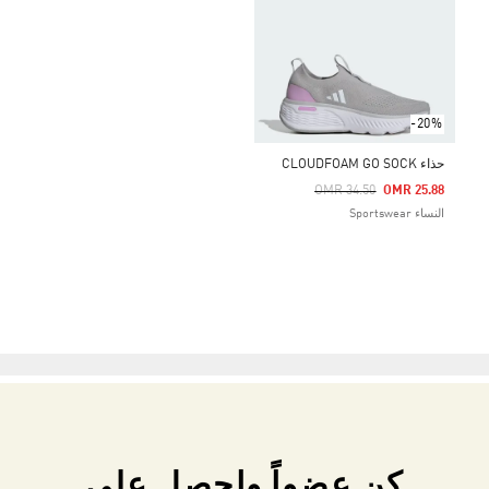
-20%
حذاء CLOUDFOAM GO SOCK
Price Reduced From
To
OMR 34.50
OMR 25.88
النساء Sportswear
كن عضواً واحصل على