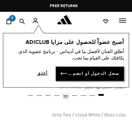
ا
Pause
FREE RETURNS
promotion
rotation
0
النساء
أحذية
أصبح عضواً للحصول على مزايا ADICLUB
أطلق العنان لأفضل ما في أديداس - برنامج عضوية الذي
-20%
يكافئك على القيام بما تحب.
حذاء CLOUDFOAM GO SOCK
سجل الدخول أو انضم الآن
أغلق
OMR 25.88
Price reduced from
to
OMR 34.50
:السعر الأصلي لهذا المنتج
Grey Two / Cloud White / Bliss Lilac