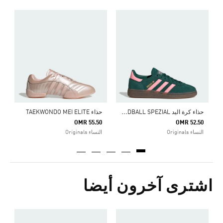
ح
Price Reduced From
To
7
ا
ح
ذاء كرة اليد HANDBALL SPEZIAL
حذاء TAEKWONDO MEI ELITE
OMR 55.50
OMR 52.50
النساء Originals
النساء Originals
اشترى آخرون أيضا