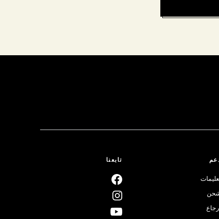
عم
تابعنا
عليمات
حن
رجاع