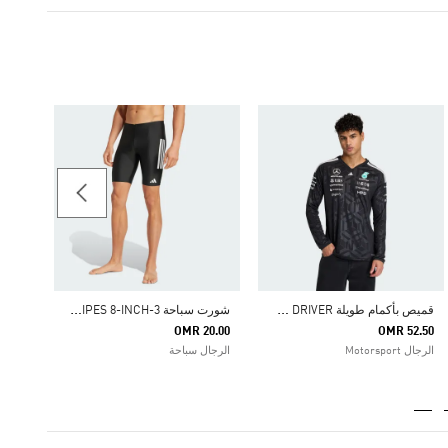
ABBAR LO
55.50
ginals
ق
ميص بأكمام طويلة MERCEDES - AMG PETRONAS FORMULA 1 TEAM DRIVER
ش
ورت سباحة 3-STRIPES 8-INCH
OMR 20.00
OMR 52.50
الرجال Motorsport
الرجال سباحة