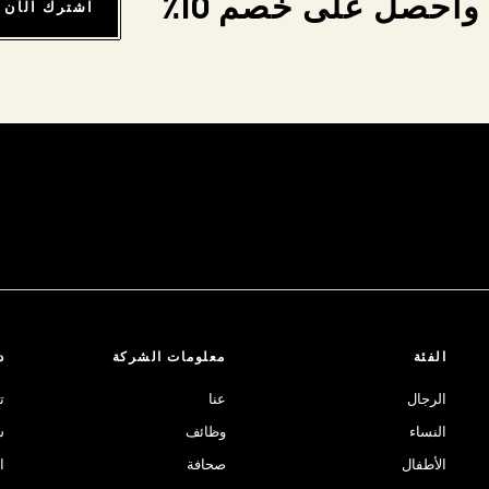
واحصل على خصم 10٪
اشترك الآن
الفئة
معلومات الشركة
د
الرجال
عنا
ت
النساء
وظائف
ش
الأطفال
صحافة
ا