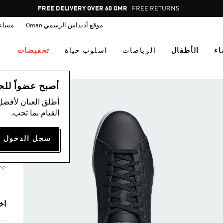
Pause
FREE DELIVERY OVER 60 OMR
FREE RETURNS
promotion
موقع أديداس الرسمي Oman
مساع
rotation
اء
الأطفال
الرياضات
اسلوب حياة
تخفيضات
اس
أصبح عضواً للحصول
أطلق العنان لأفضل
حذا
القيام بما تحب.
00
3 ألوان متوفرة
ee
اخ