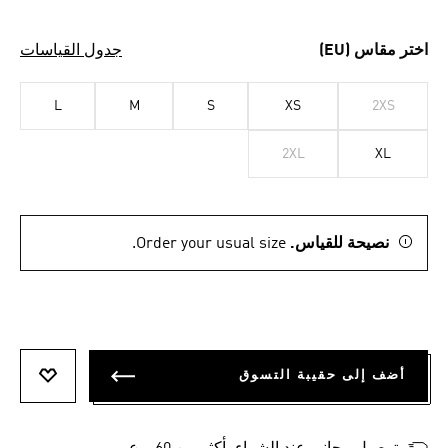
اختر مقاس (EU)
جدول القياسات
L
M
S
XS
2XS
2XL
XL
نصيحة للقياس.
Order your usual size.
أضف إلى حقيبة التسوق
أضف إلى