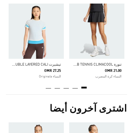
ت
Price Reduced From
To
6
ا
ت
نورة CLUB TENNIS CLIMACOOL
ت
يشيرت DOUBLE LAYERED CALI
OMR 27.25
OMR 21.00
النساء كرة المضرب
النساء Originals
اشترى آخرون أيضا