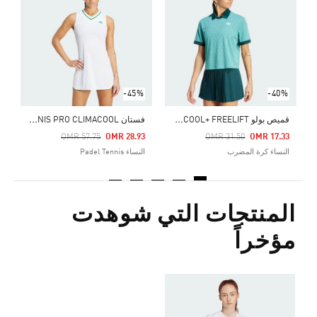
Price Reduced From
To
4
ا
-45%
-40%
ق
ميص بولو TENNIS PRO CLIMACOOL+ FREELIFT
ف
ستان TENNIS PRO CLIMACOOL
Price Reduced From
To
Price Reduced From
To
OMR 57.75
OMR 28.93
OMR 31.50
OMR 17.33
النساء كرة المضرب
النساء Padel Tennis
المنتجات التي شوهدت
مؤخراً