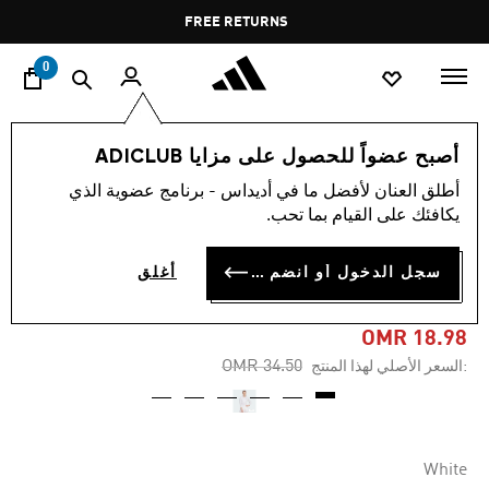
ا
Pause
FREE RETURNS
promotion
rotation
0
النساء
ملابس
أصبح عضواً للحصول على مزايا ADICLUB
أطلق العنان لأفضل ما في أديداس - برنامج عضوية الذي
-40%
يكافئك على القيام بما تحب.
تيشيرت تنس برو CLIMACOOL
سجل الدخول أو انضم الآن
أغلق
بكم شبه كامل
OMR 18.98
Price reduced from
to
OMR 34.50
:السعر الأصلي لهذا المنتج
White