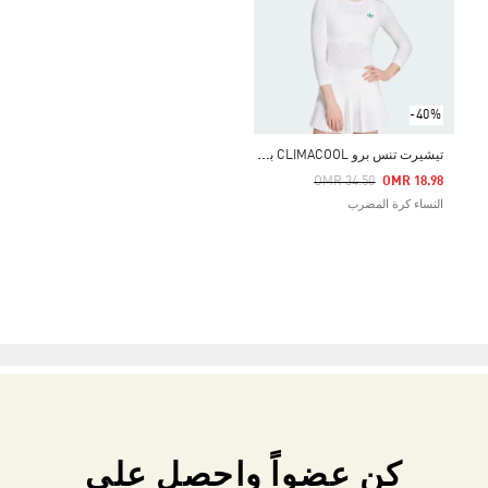
-40%
ت
يشيرت تنس برو CLIMACOOL بكم شبه كامل
Price Reduced From
To
OMR 34.50
OMR 18.98
النساء كرة المضرب
كن عضواً واحصل على