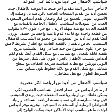
شباشب الأطفال من أديداس: دائما على الموعد
لا تتأخر أديداس البتة بتقديم آخر صيحات الموضة للأطفال حيث
تخطن أديداس تقديم المنتجات الخاصة بالرياضة بل وصلت إلى
الأسلوب اليومي للجميع من كبار وصغار. تقدم أديداس السعودية
العديد من الموديلات لشباشب الأطفال الخاصة بالفتيات مع
القصة العادية مع بنية سهلة الارتداء مع جزء علوي EVA مقولب
من قطعة واحدة مع قاعدة قدم ناعمة وإحساس خفيف الوزن.
أيضًا تقدم لك أديداس السعودية من مجموعة الشباشب للأطفال
الشبشب الخاص بالفتيان بالقصة العادية مع اطباق بشريط لاصق
مع جزء علوي مصنوع من جلد صناعي وهذا الشبشب مريح
بقصة قابلة للتعديل مع يتماشى مع شكل القدم. أيضًا تقدم لكم
أديداس شبشب الأطفال بالجزء علوي على شكل شريط من
البولي يوريثين مع بطانة قماشَية سريعة الجفاف مع سطح
يتماشى مع شكل القدم مع ثلاثة خطوط بلون متباين على
الشريط العلوي مع نعل مطاطي.
شباشب الأطفال من أديداس لرياضة اكثر عصرية
لم تتأخر أديداس عن اصدار افضل الشباشب العصرية لكي
يتمكن طفلك من ارتياد رياضته المفضلة حيث يرتدي الشبشب
قبل وبعد ممارسته الرياضة. بالنسبة لرياضة السباحة وارتياد
الشواطئ الرملية أو المنتجعات السياحية البحرية توفر أديداس
لولدك ما هو مناسب لهذه الأماكن حيث يمكنك الولوج إلى