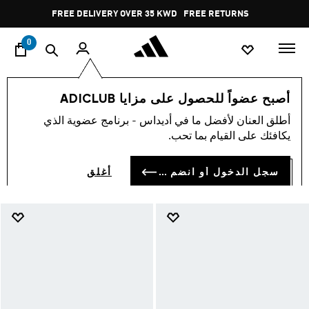
ا
Pause
FREE DELIVERY OVER 35 KWD
FREE RETURNS
promotion
rotation
0
الأطفال
جديد و شائع
شباشب أطفال
أصبح عضواً للحصول على مزايا ADICLUB
شباشب أطفال
أطلق العنان لأفضل ما في أديداس - برنامج عضوية الذي
(33)
يكافئك على القيام بما تحب.
فلتر و صنف
صور كبيرة
سجل الدخول أو انضم الآن
أغلق