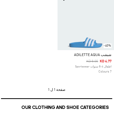
-40%
شبشب ADILETTE AQUA
Price Reduced F
To
KD 8.00
KD 4.77
اطفال 4-8 سنوات Sportswear
7 Colours
صفحة
1 ل 1
OUR CLOTHING AND SHOE CATEGORIES