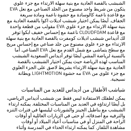
الشبشب بالقصة العادية مع بنية سهلة الارتداء مع جزء علوي
يتكون من شريط واحد مصنوع من الجلد الصناعي مع نعل EVA
مع قاعدة ناعمة كالوسادة مع حشوة ناعمة ومادة سريعة
الجفاف. أيضًا يمكن اختيار شبشب اديلات اكوا بالقصة العادية مع
بنية سهلة الارتداء مع جزء علوي EVA مقولب من قطعة واحدة
مع قاعدة CLOUDFOAM ناعمة مع إحساس خفيف ابكوا توفر
لك أديداس شبشب اديلات كومفرت بالقصة العادية مع بنية سهلة
الارتداء مع جزء علوي مصنوع من جلد صناعي مع إحساس مريح
مع سطح يتماشى مع شمل القدم مع نعل EVA الصناعي. أما
بالنسبة لرياضة المشي أيضًا توفر أديداس السعودية الشبشب
المناسب لهذه الرياضة حيث يمكن اختيار الشبشب بالقصة
العادية مع بنية سهلة الارتداء بشريط لاصق على الجزء العلوي
مع جزء علوي من EVA مه حشوة LIGHTMOTION وبطانة
نسيجية.
شباشب الأطفال من أديداس للعديد من المناسبات
يمكن لطفلك الاستفادة ليس فقط من شبشب أديداس الرياضي،
بل أيضًا ارتداؤه في العديد من المناسبات المختلفة. يمكنه ارتداء
الشبشب مع بناطيل الجينز والشورتات ليلبسها في فترات التنزه
والترفيه مع أصدقائه، أو حتى في الزيارات العائلية أو أوقات
الراحة في المنزل أو في مناسبات أعياد الميلاد أو أوقات
مشاهدة التلفاز. كما يمكنه ارتداء الحذاء في المدرسة وأثناء