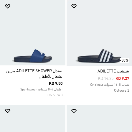
-30%
صندل ADILETTE SHOWER مزين
شبشب ADILETTE
بشعار للأطفال
Price Reduced Fr
To
KD 14.25
KD 9.27
KD 9.50
شباب 8-16 سنوات Originals
اطفال 4-8 سنوات Sportswear
2 Colours
3 Colours