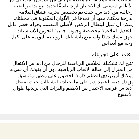
تشكلت باقة الملابس الرياضية للرجال من أديداس بما يكفي من
الأطقم ليتسنى لك الاختيار. ارتدِ تناسقًا جديدًا مع بدلة رياضية
رجالية من أديداس. حيث تم تخصيص تجربة عشاق العلامة
لدرجة يمكنك معها أن تجدها في الألوان المكنونة في مخيلتك.
يمكن أن تميل لبنطال الركض الأصلي المصمم بحزام خصر قابل
للتعديل لملاءمة مخصصة وجيوب جانبية لتخزين الأساسيات.
جهز نفسك جيدًا واستمتع بأنشطتك الروتينية اليومية على أكمل
وجه مع أديداس.
اعتمد على تجربتك
تتيح لك تشكيلة الملابس الرياضية للرجال من أديداس الانتقال
من المنزل إلى صالة الألعاب الرياضية دون أن يفوتك أي شيء.
يمكنك أن ترتدي الطقم كاملا للحصول على مظهر متناسق
يزيدك هيبة. اعتمد إذن على ما تحتاجه لنشطاتك حيث تمنحك
أديداس فرصة الاختيار بين الأطقم والبزات التي ترتديها طوال
الأسبوع.