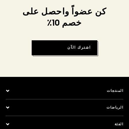
كن عضواً واحصل على
خصم 10٪
اشترك الآن
المنتجات
الرياضات
الفئة