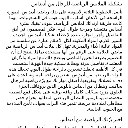
تشكيلة الملابس الرياضية للرجال من أديداس
تأصل الخطوط الثلاثة الأيقونية على بدلة رياضية أديداس الصورة
الراسخة في الأذهان بأسلوب الهيب هوب في التسعينيات. مهما
كانت طريقة ارتدائك لملابس الرياضة، سوف تبقيك سترة
أديداس منتعشة ومرحة طوال اليوم. فكر المصممون في أدق
التفاصيل وأجروا تجارب عدة لإعطاء تشكيلة أديداس الجديدة
التميز اللازم. المواد المكونة لكل الأطقم عبارة عن سلسلة من
المواد عالية الأداء والمجربة. تنهل كل بدلات أديداس الرياضية من
ماضي العلامة على الرغم من أنها مستجدة تمامًا. يتضح لك أن
التصميم يطبعه الحنين للماضي ويتضح ذلك مع المواد والألوان
المعتمدة. تفاصيل مرنة وبطانة شبكية جيدة التهوية استعملت
في كل الأطقم تجعلك تشعرين بالراحة طوال اليوم. تجعلك هذه
البزات الرياضية من أديداس تشعرين براحة تامة وتساعدك على
دفء عضلاتك وتفريغها. أصقل مهاراتك مع بزّة رياضية للرجال
بجاكيت وبنطال من أديداس باللونين الذين يروقانك. الجزء
العلوي مزود بسحّاب كامل وياقة برقبة على شكل قمع لتغطية
مخصصة، بينما يتميز البنطال الرياضي المطابق بحزام خصر
مطاطي لملاءمة مريحة. تتميز هذه البزات بحواف تأمن الملاءمة
مع الجيوب الجانبية.
اختر بزّتك الرياضية من أديداس