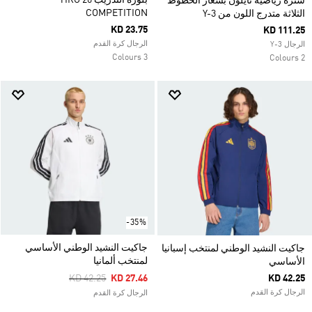
بلوزة التدريب TIRO 26
سترة رياضية نايلون بشعار الخطوط
COMPETITION
الثلاثة متدرج اللون من Y-3
KD 23.75
KD 111.25
الرجال كرة القدم
الرجال Y-3
3 Colours
2 Colours
-35%
جاكيت النشيد الوطني الأساسي
جاكيت النشيد الوطني لمنتخب إسبانيا
لمنتخب ألمانيا
الأساسي
Price Reduced From
To
KD 42.25
KD 27.46
KD 42.25
الرجال كرة القدم
الرجال كرة القدم