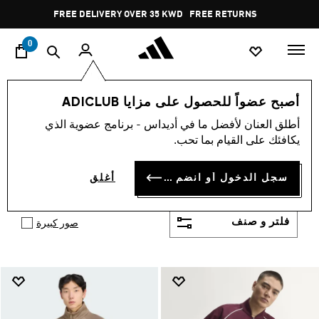
ا
Pause
FREE RETURNS
promotion
rotation
0
الرجال
ملابس
بدلات رياضيّة
أصبح عضواً للحصول على مزايا ADICLUB
رياضية للرجال
أطلق العنان لأفضل ما في أديداس - برنامج عضوية الذي
(313)
يكافئك على القيام بما تحب.
باقة الملابس الرياضية للرجال من أديداس تدل على
اهتمام العلامة بكل شيء في حياتك. صممت لتلائم نبض
سجل الدخول أو انضم الآن
أغلق
أظهر المزيد
حياتك المدنية النشيطة. تُصمم كل قطعة من ملابس
الرياضة للرجال الفائدة والرونق الجميل.
فلتر و صنف
صور كبيرة