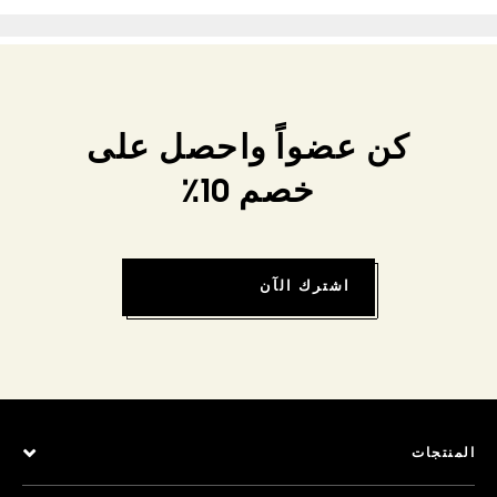
كن عضواً واحصل على
خصم 10٪
اشترك الآن
المنتجات