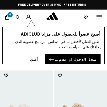
ا
Pause
FREE RETURNS
promotion
rotation
0
الرياضات
الجري
جري سباقات
أصبح عضواً للحصول على مزايا ADICLUB
جري سباقات
أطلق العنان لأفضل ما في أديداس - برنامج عضوية الذي
(356)
يكافئك على القيام بما تحب.
فلتر و صنف
صور كبيرة
سجل الدخول أو انضم الآن
أغلق